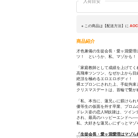
入荷目安
※ この商品は【配送方法】に
AOC
商品紹介
才色兼備の生徒会長・愛ヶ淵愛理
ツ！ というか、私、マゾかも！
「家庭教師として成績を上げてく
高飛車ツンツン、なぜか上から目
絶頂を極めるエロエロボディ！
裸エプロンにされた上、手錠拘束
クリスマスデートは、首輪で繋が
「私、本当に、蓮兄ぃに躾けられ
優等生の仮面を外す卒業、プロム
ドレス姿の恋人M奴隷は、ツイン
され、最高のハッピーエンドへ―
私、大好きな蓮兄ぃにずっとマゾ
「生徒会長・愛ヶ淵愛理はマゾられ