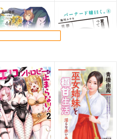
e:ゼロから始める異世界生
バーナード嬢曰く。 8
 44
一迅社
ADOKAWA
814
円
（税込）
14
円
（税込）
サンプル
作品詳細
サンプル
作品詳細