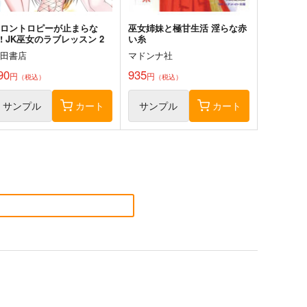
エロントロピーが止まらな
巫女姉妹と極甘生活 淫らな赤
! JK巫女のラブレッスン 2
い糸
秋田書店
マドンナ社
90
935
円
円
（税込）
（税込）
サンプル
カート
サンプル
カート