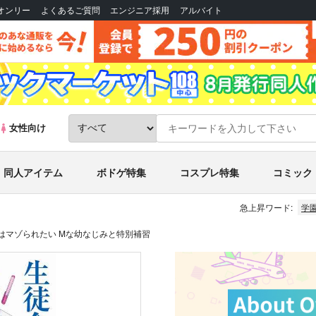
Bオンリー
よくあるご質問
エンジニア採用
アルバイト
女性向け
同人アイテム
ボドゲ特集
コスプレ特集
コミック
急上昇ワード:
学
はマゾられたい Mな幼なじみと特別補習