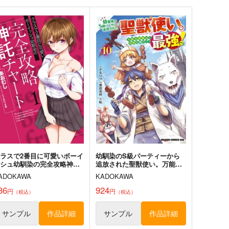
ラスで2番目に可愛いボーイ
幼馴染のS級パーティーから
ッシュ幼馴染の完全攻略神託
追放された聖獣使い。万能支
ャート 1
援魔法と仲間を増やして最強
ADOKAWA
KADOKAWA
へ! 10
36
924
円
円
（税込）
（税込）
サンプル
作品詳細
サンプル
作品詳細