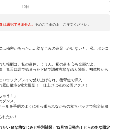
10日
S
は選択できません。
予めご了承の上、ご注文ください。
には秘密があった……幼なじみの蓮兄ぃがいないと、私、ポンコ
れた報酬は、私の身体。ううん、私の身も心も全部だよ」
線、毒舌口調で始まったドMで調教志願な恋人関係。初体験から
とロウソクプレイで盛り上げられ、後背位で挿入！
れ露出散歩&牝犬撮影！ 仕上げは夜の公園アクメ！
ちゃう！」
のダンス。
テールを手綱のように引っ張られながらの立ちバックで完全征服
―
られたい！
たい Mな幼なじみと特別補習」12月19日発売！とらのあな限定