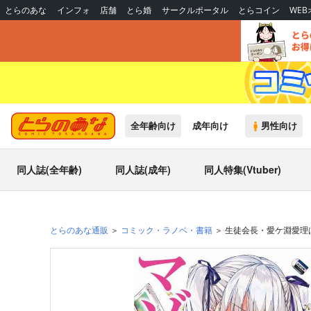
とらのあな
インフォ
店舗
とら婚
サークルポータル
とらコイン
WE
全年齢向け
成年向け
男性向け
同人誌(全年齢)
同人誌(成年)
同人特集(Vtuber)
とらのあな通販
コミック・ラノベ・書籍
生徒会長・愛ケ淵愛理