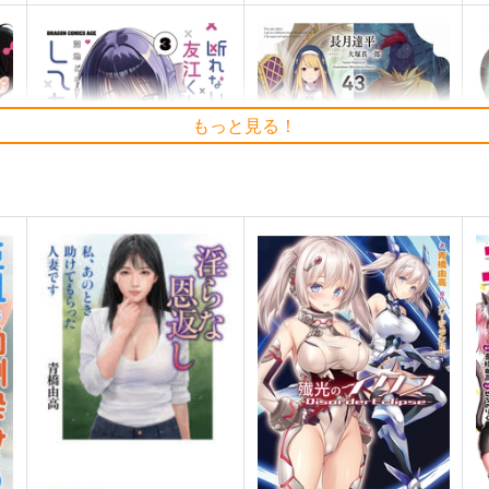
もっと見る！
断れない会長は友江くんにだ
Re:ゼロから始める異世界生
R
l.
けしてあげたい 3
活 43
活
KADOKAWA
KADOKAWA
K
924
814
8
円
円
（税込）
（税込）
サンプル
作品詳細
サンプル
作品詳細