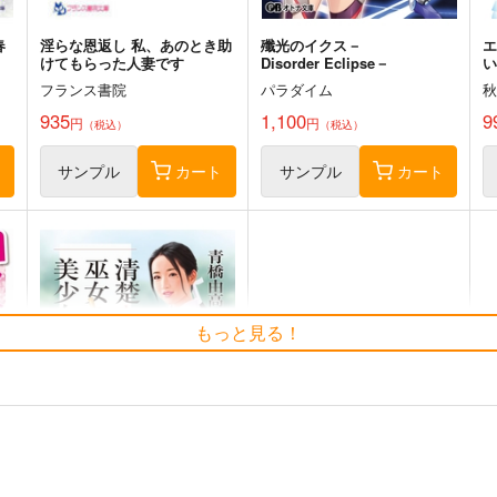
春
淫らな恩返し 私、あのとき助
殲光のイクス－
けてもらった人妻です
Disorder Eclipse－
い
フランス書院
パラダイム
935
1,100
9
円
円
（税込）
（税込）
ト
サンプル
カート
サンプル
カート
淫らな4Pシェアハウス
Re:ゼロから始める異世界生
もっと見る！
Love×4
活 45
KADOKAWA
KADOKAWA
946
902
円
円
（税込）
（税込）
サンプル
作品詳細
サンプル
作品詳細