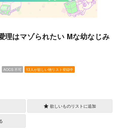
愛理はマゾられたい Mな幼なじみ
）
AOCS
不可
13人が欲しい物リスト登録中
欲しいものリストに追加
る