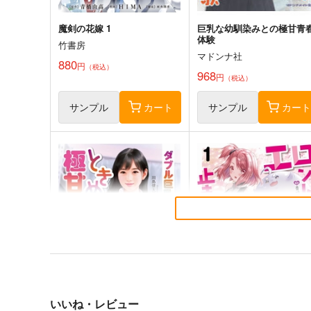
魔剣の花嫁 1
巨乳な幼馴染みとの極甘青
体験
竹書房
マドンナ社
880
円
（税込）
968
円
（税込）
サンプル
カート
サンプル
カー
君のことが大大大大大好きな
私のHな履歴書みてくださ
100人の彼女 25
い 14
集英社
集英社インター
814
792
円
円
（税込）
（税込）
サンプル
作品詳細
サンプル
作品詳細
いいね・レビュー