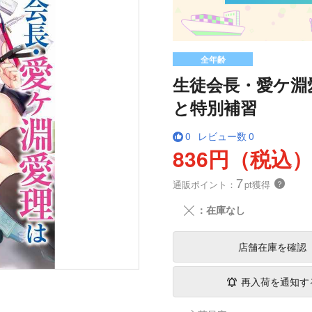
全年齢
生徒会長・愛ケ淵
と特別補習
0
レビュー数
0
836円（税込
7
通販ポイント：
pt獲得
？
╳
：在庫なし
店舗在庫
を確認
再入荷を通知す