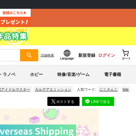
新規登録
ログイン
詳細
検索
Language
カート
・ラノベ
ホビー
映像/音楽/ゲーム
電子書籍
園アイドルマスター
カルデアエミッション
人気ワード:
にじさんじ
fate
ポストする
LINEで送る