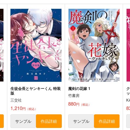
生徒会長とヤンキーくん 特装
魔剣の花嫁 1
ク
版
竹書房
チ
三交社
K
880
円
（税込）
1,210
8
円
（税込）
サンプル
作品詳細
サンプル
作品詳細