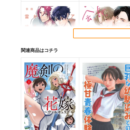
関連商品はコチラ
アドリブから雷鳴
会長、イイコはもう終わ
り Secret Love after schoo
オーバーラップ
3
オーバーラップ
814
円
（税込）
847
円
（税込）
サンプル
作品詳細
サンプル
作品詳細