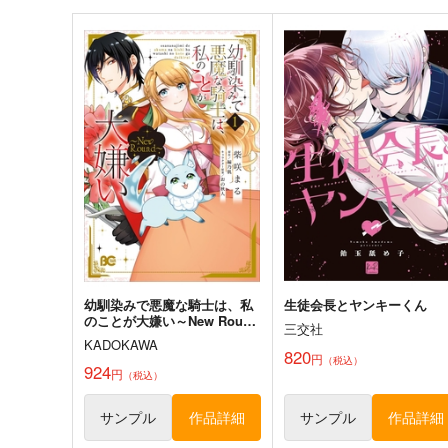
幼馴染みで悪魔な騎士は、私
生徒会長とヤンキーくん
のことが大嫌い～New Round
三交社
～ 1
KADOKAWA
820
円
（税込）
924
円
（税込）
サンプル
作品詳細
サンプル
作品詳細