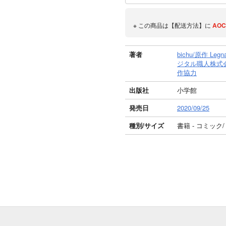
※ この商品は【配送方法】に
AOC
著者
bichu/原作 Leg
ジタル職人株式会
作協力
出版社
小学館
発売日
2020/09/25
種別/サイズ
書籍 - コミック