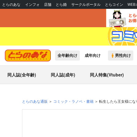
とらのあな
インフォ
店舗
とら婚
サークルポータル
とらコイン
WE
全年齢向け
成年向け
男性向け
同人誌(全年齢)
同人誌(成年)
同人特集(Vtuber)
とらのあな通販
コミック・ラノベ・書籍
転生したら王女様になり