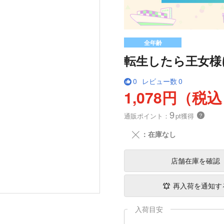
全年齢
転生したら王女様
0
レビュー数
0
1,078円（税
9
通販ポイント：
pt獲得
？
╳
：在庫なし
店舗在庫
を確認
再入荷を通知す
入荷目安