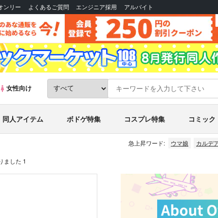
Bオンリー
よくあるご質問
エンジニア採用
アルバイト
女性向け
同人アイテム
ボドゲ特集
コスプレ特集
コミック
急上昇ワード:
ウマ娘
カルデ
ました 1