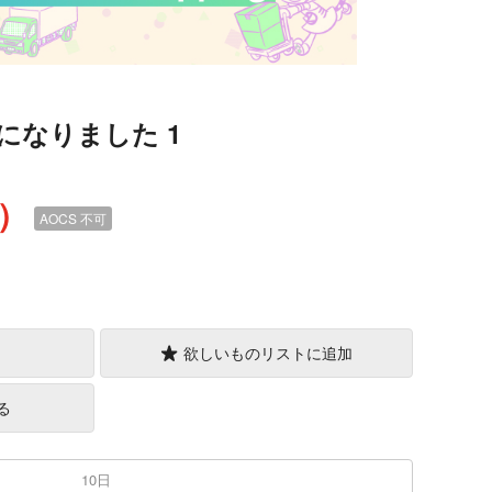
になりました 1
込）
AOCS
不可
欲しいものリストに追加
る
10日