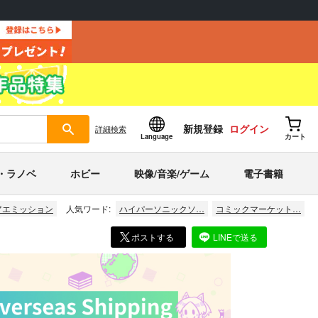
新規登録
ログイン
詳細
検索
Language
カート
・ラノベ
ホビー
映像/音楽/ゲーム
電子書籍
アエミッション
人気ワード:
ハイパーソニックソ…
コミックマーケット…
ポストする
LINEで送る