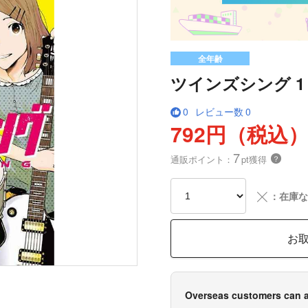
全年齢
ツインズシング 1
0
レビュー数
0
792円（税込
7
通販ポイント：
pt獲得
？
╳
：在庫な
お
Overseas customers can a