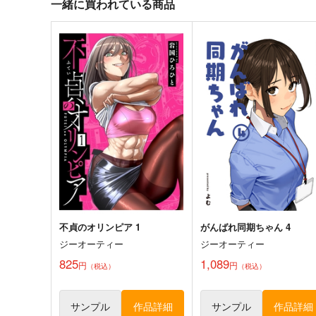
一緒に買われている商品
不貞のオリンピア 1
がんばれ同期ちゃん 4
ジーオーティー
ジーオーティー
825
1,089
円
円
（税込）
（税込）
サンプル
作品詳細
サンプル
作品詳細