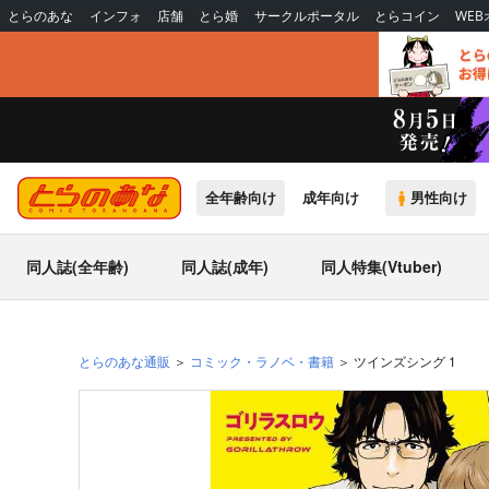
とらのあな
インフォ
店舗
とら婚
サークルポータル
とらコイン
WE
全年齢向け
成年向け
男性向け
同人誌(全年齢)
同人誌(成年)
同人特集(Vtuber)
とらのあな通販
コミック・ラノベ・書籍
ツインズシング 1