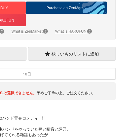
DBUY
Purchase on ZenMarket
 RAKUFUN
What is ZenMarket
What is RAKUFUN
?
?
?
欲しいものリストに追加
10日
S
は選択できません。
予めご了承の上、ご注文ください。
動バンド青春コメディー!!
生バンドをやっていた翔と晴音と詞乃。
合げてくれる雑誌もあったが、