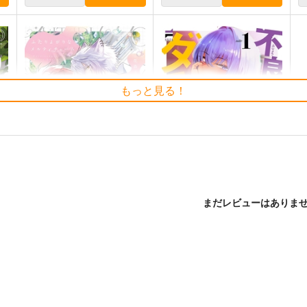
もっと見る！
まだレビューはありま
ふたりよがりなメルティチャ
不良っぽい彼女はダラダラし
旧
ーム 1
たい 1
ジーオーティー
ジーオーティー
8
880
770
円
円
（税込）
（税込）
サンプル
作品詳細
サンプル
作品詳細