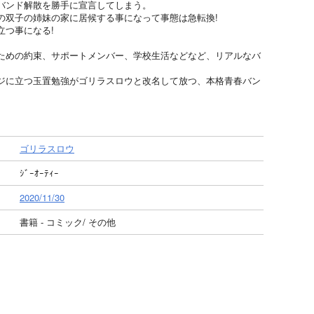
バンド解散を勝手に宣言してしまう。
の双子の姉妹の家に居候する事になって事態は急転換!
立つ事になる!
ための約束、サポートメンバー、学校生活などなど、リアルなバ
ジに立つ玉置勉強がゴリラスロウと改名して放つ、本格青春バン
ゴリラスロウ
ｼﾞｰｵｰﾃｨｰ
2020/11/30
書籍 - コミック/ その他