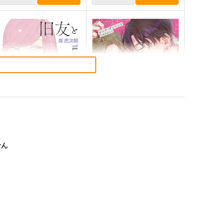
せん
友と不倫してみた 1
ピンク・ディペンド 上
ジーオーティー
ジーオーティー
80
880
円
円
（税込）
（税込）
サンプル
作品詳細
サンプル
作品詳細