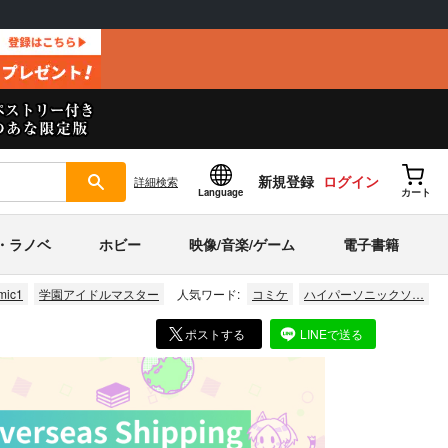
新規登録
ログイン
詳細
検索
Language
カート
・ラノベ
ホビー
映像/音楽/ゲーム
電子書籍
mic1
学園アイドルマスター
人気ワード:
コミケ
ハイパーソニックソ…
ポストする
LINEで送る