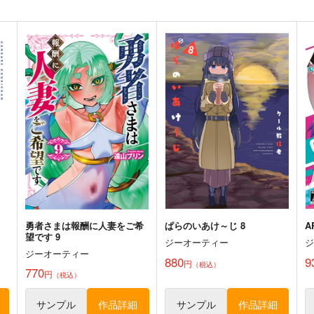
勇者さまは報酬に人妻をご希
ぱらのいあけ～じ 8
A
望です 9
ジーオーティー
ジーオーティー
880
9
円
（税込）
770
円
（税込）
サンプル
作品詳細
サンプル
作品詳細