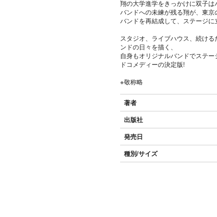
翔の大学進学をきっかけに双子は
バンドへの未練が残る翔が、東京
バンドを再結成して、ステージに
スタジオ、ライブハウス、続ける
ンドの日々を描く、
自身もオリジナルバンドでステー
ドコメディーの決定版!
※敬称略
著者
出版社
発売日
種別/サイズ