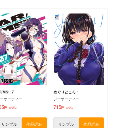
R/MS!! 7
めぐりどころ 1
ジーオーティー
ジーオーティー
35
715
円
円
（税込）
（税込）
サンプル
作品詳細
サンプル
作品詳細