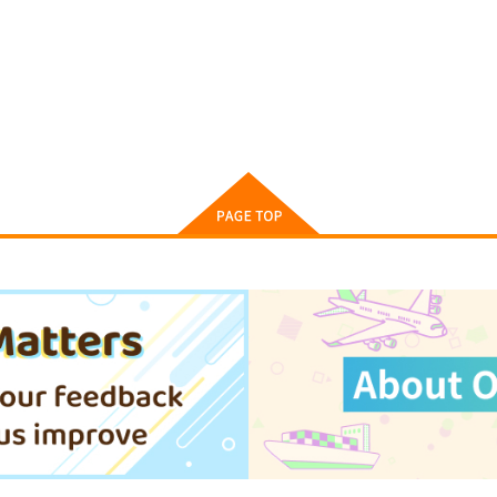
高みの鷹見さん 1
偽りのケンタ 1
ひ
集英社インター
講談社
814
792
7
円
円
（税込）
（税込）
サンプル
作品詳細
サンプル
作品詳細