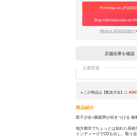
Purchase on JPGOO
Ship internationally via
What is JPGOODBUY
店舗在庫
を確認
入荷目安
※ この商品は【配送方法】に
AOC
商品紹介
双子少女×眼鏡男が叩きつける 衝
地方都市でちょっとは知れた高校
インディーズでCDも出し、取り