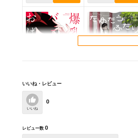
いいね・レビュー
爆乳バニーおばさん 1
たゆたうふたり 1
0
ジーオーティー
ジーオーティー
いいね
715
836
円
円
（税込）
（税込）
0
レビュー数
サンプル
作品詳細
サンプル
作品詳細