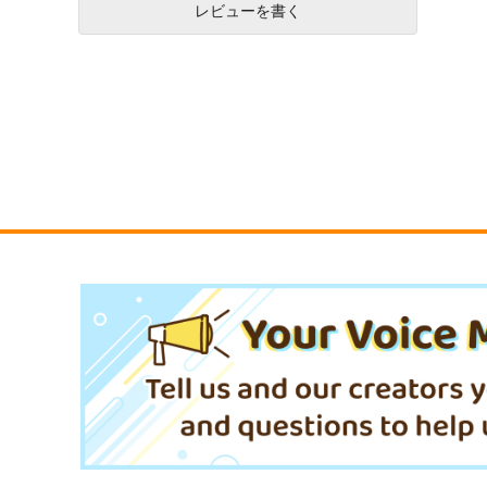
レビューを書く
サディスティック・メロウラ
ふたりバス 1
バー 上
小学館
ジーオーティー
594
円
（税込）
825
円
（税込）
サンプル
作品詳細
サンプル
作品詳細