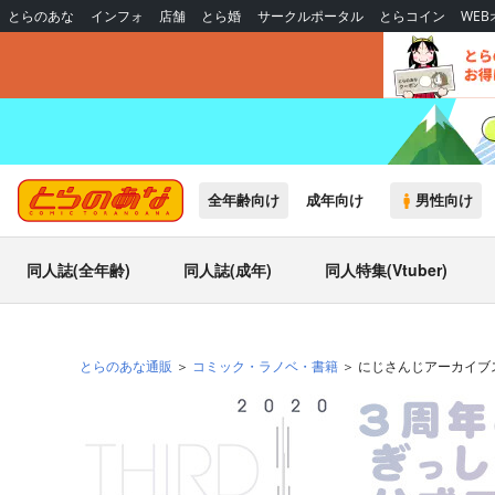
とらのあな
インフォ
店舗
とら婚
サークルポータル
とらコイン
WE
全年齢向け
成年向け
男性向け
同人誌(全年齢)
同人誌(成年)
同人特集(Vtuber)
とらのあな通販
コミック・ラノベ・書籍
にじさんじアーカイブス2