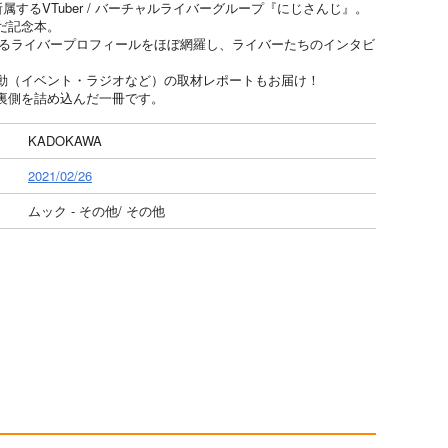
属するVTuber / バーチャルライバーグループ『にじさんじ』。
だ記念本。
属するライバープロフィールをほぼ網羅し、ライバーたちのインタビ
動（イベント・ラジオなど）の取材レポートもお届け！
裏側を詰め込んだ一冊です。
KADOKAWA
2021/02/26
ムック - その他/ その他