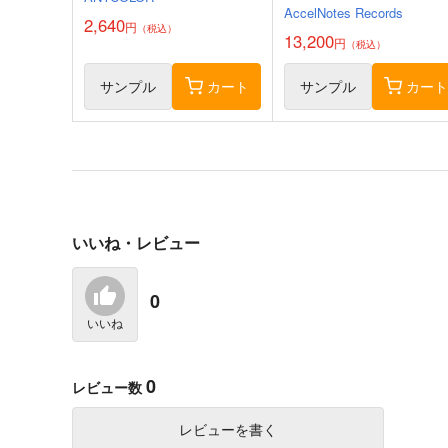
n' in the Rainbow！東京公
AccelNotes Records
演 (Blu-ray)
2,640
円
（税込）
13,200
円
（税込）
サンプル
カート
サンプル
カー
青春ブタ野郎はドクターピッ
さざめとりお
グの夢を見ない＋
いいね・レビュー
KADOKAWA
KADOKAWA
1,375
円
（税込）
858
円
（税込）
0
いいね
サンプル
作品詳細
サンプル
作品詳細
0
レビュー数
レビューを書く