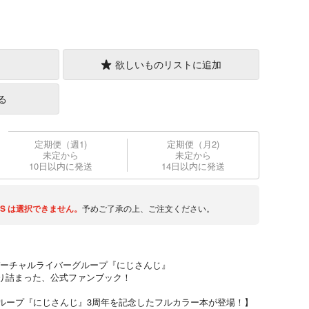
欲しいものリストに追加
る
定期便（週1)
定期便（月2)
未定から
未定から
10日以内に発送
14日以内に発送
S
は選択できません。
予めご了承の上、ご注文ください。
 ／ バーチャルライバーグループ『にじさんじ』
り詰まった、公式ファンブック！
バーグループ『にじさんじ』3周年を記念したフルカラー本が登場！】