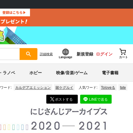
新規登録
ログイン
詳細
検索
Language
カート
・ラノベ
ホビー
映像/音楽/ゲーム
電子書籍
ワード:
カルデアエミッション
賭ケグルイ
人気ワード:
Toloveる
fate
ポストする
LINEで送る