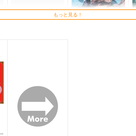
もっと見る！
わ
異世界サムライ 8
志乃と恋 6
廃
ッ
KADOKAWA
KADOKAWA
K
924
1,540
9
円
円
（税込）
（税込）
サンプル
作品詳細
サンプル
作品詳細
gi