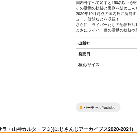
国内外すべて足すと150名以上が所
その活動の軌跡と裏側を詰めこん
2020年10月時点の国内外に所
ュー、対談などを収録！
さらに、ライバーたちの配信外活
まさにライバー達の活動の軌跡や
出版社
発売日
種別/サイズ
#
バーチャルYoutuber
・山神カルタ・フミ)(にじさんじアーカイブス2020-2021)