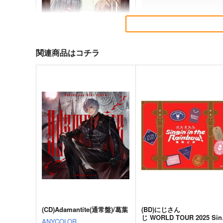
関連商品はコチラ
甘い制服をまとって
グロウアップショウ ～ひま
りのサーカス団～ 公式コミ
KADOKAWA
クアンソロジー
KADOKAWA
1,650
円
（税込）
1,012
円
（税込）
サンプル
作品詳細
サンプル
作品詳細
(CD)Adamantite(通常盤)/葛葉
(BD)にじさん
じ WORLD TOUR 2025 Sin
ANYCOLOR