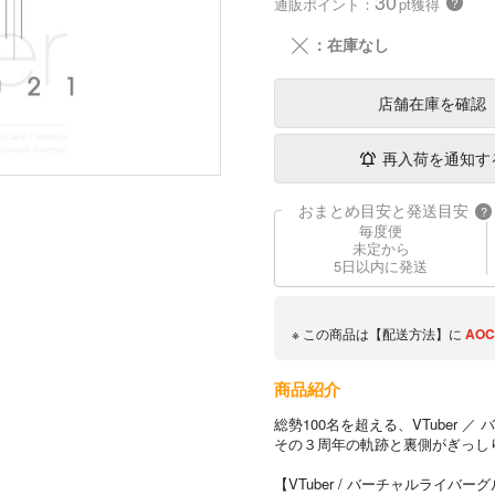
30
通販ポイント：
pt獲得
？
╳
：在庫なし
店舗在庫
を確認
再入荷を通知す
おまとめ目安と発送目安
?
毎度便
未定から
5日以内に発送
※ この商品は【配送方法】に
AOC
商品紹介
総勢100名を超える、VTuber
その３周年の軌跡と裏側がぎっし
【VTuber / バーチャルライ