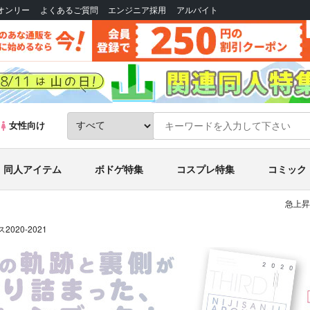
Bオンリー
よくあるご質問
エンジニア採用
アルバイト
女性向け
同人アイテム
ボドゲ特集
コスプレ特集
コミック
急上昇
020-2021