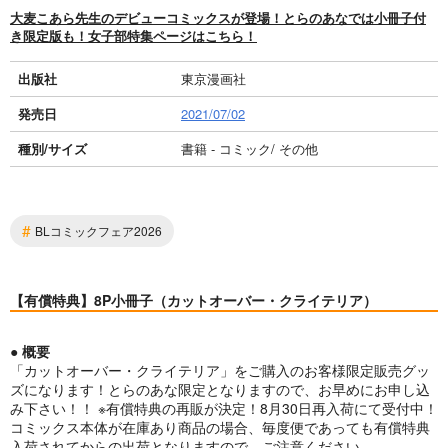
大麦こあら先生のデビューコミックスが登場！とらのあなでは小冊子付
き限定版も！女子部特集ページはこちら！
出版社
東京漫画社
発売日
2021/07/02
種別/サイズ
書籍 - コミック/ その他
#
BLコミックフェア2026
【有償特典】8P小冊子（カットオーバー・クライテリア）
● 概要
「カットオーバー・クライテリア」をご購入のお客様限定販売グッ
ズになります！とらのあな限定となりますので、お早めにお申し込
み下さい！！ ※有償特典の再販が決定！8月30日再入荷にて受付中！
コミックス本体が在庫あり商品の場合、毎度便であっても有償特典
入荷されてからの出荷となりますので、ご注意ください。