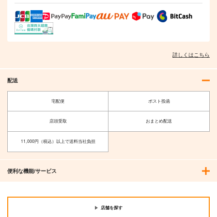
ん 7）
る!）
光文社
KADOKAWA
海王社
275
310
275
円
円
円
（税込）
（税込）
（税込）
サンプル
サンプル
サンプル
詳しくはこちら
作品詳細
作品詳細
作品詳細
配送
宅配便
ポスト投函
店頭受取
おまとめ配送
11,000円（税込）以上で送料当社負担
便利な機能/サービス
【有償特典】8P小冊
【有償特典】8P小冊
【有償特典】8P小冊
子（いっそこれを運命
子（拈華を待ってい
子（北山くんと南谷く
と呼べ 2）
た）
ん 5）
幻冬舎コミックス
竹書房
イースト・プレス
店舗を探す