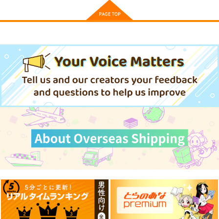
【有償特典】8P小冊
【有償特典】8P小冊
【有償特典】8P小冊
子（ブラットテイマ
子（瞳が重なるゼロセ
子（フロウフルレメデ
ー/キン
ンチ）
ィ 下）
大洋図書
竹書房
竹書房
グ engage！）
275
220
275
円
円
円
（税込）
（税込）
（税込）
サンプル
サンプル
サンプル
作品詳細
作品詳細
作品詳細