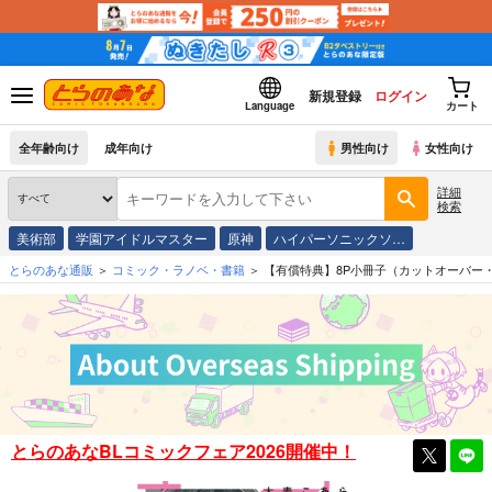
新規登録
ログイン
Language
カート
全年齢向け
成年向け
男性向け
女性向け
詳細
検索
美術部
学園アイドルマスター
原神
ハイパーソニックソ…
とらのあな通販
コミック・ラノベ・書籍
【有償特典】8P小冊子（カットオーバー
とらのあなBLコミックフェア2026開催中！