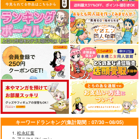
【有償特典】8P小冊
【有償特典】8P小冊
【有償特典】8P小冊
子（吠える犬とくびっ
子（泣くは花模様）
子（つまさきの紫陽
たけ）
花 1）
シュークリーム
大洋図書
祥伝社
275
275
275
円
円
円
（税込）
（税込）
（税込）
サンプル
サンプル
サンプル
作品詳細
作品詳細
作品詳細
キーワードランキング(集計期間：07/30～08/05)
松永紅葉
アニマルマシーン