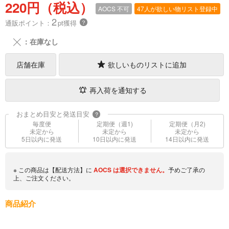
220円（税込）
AOCS
不可
47人が欲しい物リスト登録中
2
通販ポイント：
pt獲得
？
╳
：在庫なし
店舗在庫
欲しいものリストに追加
再入荷を通知する
おまとめ目安と発送目安
?
毎度便
定期便（週1)
定期便（月2)
未定から
未定から
未定から
5日以内に発送
10日以内に発送
14日以内に発送
※ この商品は【配送方法】に
AOCS
は選択できません。
予めご了承の
上、ご注文ください。
商品紹介