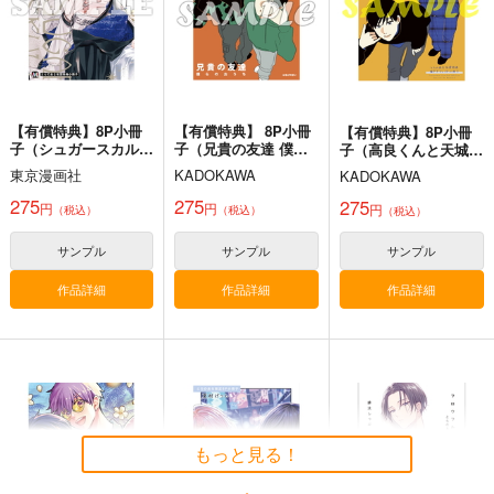
【有償特典】8P小冊
【有償特典】 8P小冊
【有償特典】8P小冊
子（シュガースカルと
子（兄貴の友達 僕ら
子（高良くんと天城く
ディープキス 1）
のおうち）
ん 5）
東京漫画社
KADOKAWA
KADOKAWA
275
275
275
円
円
円
（税込）
（税込）
（税込）
サンプル
サンプル
サンプル
作品詳細
作品詳細
作品詳細
もっと見る！