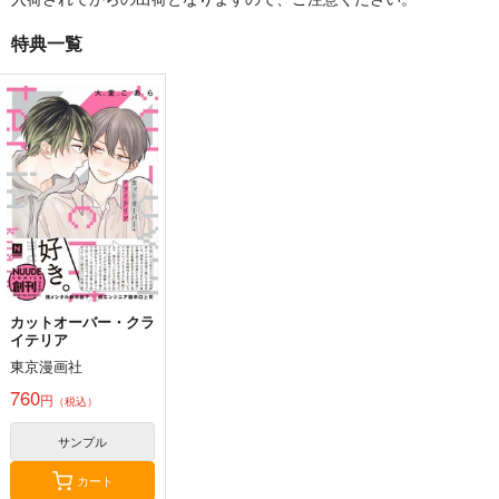
特典一覧
カットオーバー・クラ
イテリア
東京漫画社
760
円
（税込）
サンプル
カート