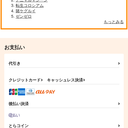
【有償特典】8P小冊
【有償特典】8P小冊
【有償特典】8P小冊
転生コロシアム
子（ささくれとシロッ
子（高良くんと天城く
子（異世界の沙汰は社
賭ケグルイ
プ）
ん 6）
畜次第 7）
三交社
KADOKAWA
KADOKAWA
ゼンゼロ
275
275
275
もっとみる
円
円
円
（税込）
（税込）
（税込）
サンプル
サンプル
サンプル
作品詳細
作品詳細
作品詳細
お支払い
代引き
クレジットカード
キャッシュレス決済
後払い決済
【有償特典】8P小冊
【有償特典】8P小冊
【有償特典】8P小冊
子（蛇とライラック）
子（高良くんと天城く
子（ユキちゃん愛して
とらコイン