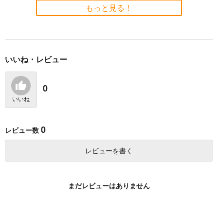
825
836
円
円
（税込）
（税込）
もっと見る！
サンプル
サンプル
サンプル
作品詳細
作品詳細
作品詳細
いいね・レビュー
ドローイング 最強漫
ドローイング 最強漫
ドローイング 最強漫
画家はお絵描きスキル
画家はお絵描きスキル
画家はお絵描きスキル
で異世界無双す
で異世界無双す
で異世界無双す
キルタイムコミュニケ
キルタイムコミュニケ
キルタイムコミュニケ
る! 15 アートリムメデ
る! 14 アートリムメデ
0
る! 13 アートリムメデ
ーション
ーション
ィア作品
ィア作品
ーション
ィア作品
いいね
748
748
748
円
円
円
（税込）
（税込）
（税込）
サンプル
サンプル
サンプル
0
レビュー数
カート
カート
カート
レビューを書く
【有償特典】座るアク
【有償特典】同人誌
池内たぬま作品
リルスタンド（退勤
（退勤後、卯坂さんを
集 Reve Enchante-エ
後、卯坂さんを脱がし
脱がしたら～ツンデレ
まだレビューはありません
ーヴ アンシャンテ-
モバイルメディアリサ
モバイルメディアリサ
メディアパル
たら～ツンデレ先輩の
先輩のえっちなヒミ
ーチ
ーチ
えっちなヒミツ 2）
ツ 2）
4,000
円
（税込）
2,200
680
円
円
（税込）
（税込）