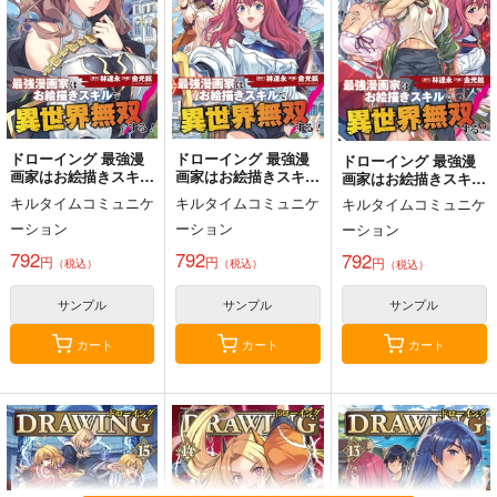
無双 6
792
847
880
円
円
円
（税込）
（税込）
（税込）
サンプル
サンプル
サンプル
作品詳細
作品詳細
作品詳細
ドローイング 最強漫
ドローイング 最強漫
ドローイング 最強漫
画家はお絵描きスキル
画家はお絵描きスキル
画家はお絵描きスキル
で異世界無双す
で異世界無双する! 18
で異世界無双す
キルタイムコミュニケ
キルタイムコミュニケ
キルタイムコミュニケ
る! 19 アートリムメデ
る! 16 アートリムメデ
ーション
ーション
ィア作品
ーション
ィア作品
792
792
792
円
円
円
（税込）
（税込）
（税込）
サンプル
サンプル
サンプル
カート
カート
カート
E☆2frontier 18
抱いて欲しけりゃ啼い
演技でいいから食べて
てみろ 3
くれ
メディアパル
モバイルメディアリサ
モバイルメディアリサ
1,800
円
（税込）
ーチ
ーチ