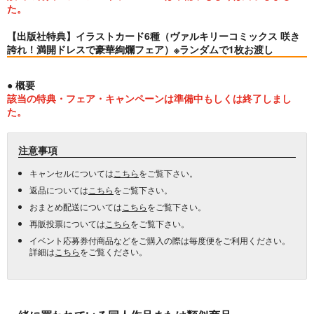
た。
【出版社特典】イラストカード6種（ヴァルキリーコミックス 咲き
誇れ！満開ドレスで豪華絢爛フェア）※ランダムで1枚お渡し
● 概要
該当の特典・フェア・キャンペーンは準備中もしくは終了しまし
た。
注意事項
キャンセルについては
こちら
をご覧下さい。
返品については
こちら
をご覧下さい。
おまとめ配送については
こちら
をご覧下さい。
再販投票については
こちら
をご覧下さい。
イベント応募券付商品などをご購入の際は毎度便をご利用ください。
詳細は
こちら
をご覧ください。