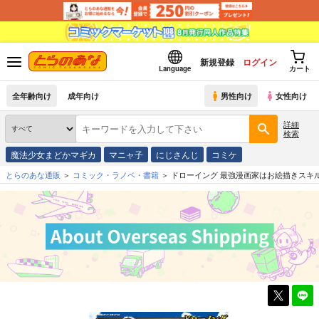
新規登録
ログイン
Language
カート
全年齢向け
成年向け
男性向け
女性向け
詳細
検索
魔法少女まどかマギカ
マニャ子
にじさんじ
コミケ
とらのあな通販
コミック・ラノベ・書籍
ドローイング 最強漫画家はお絵描きスキル