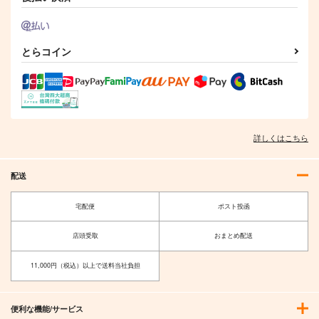
作品詳細
作品詳細
とらコイン
詳しくはこちら
配送
宅配便
ポスト投函
店頭受取
おまとめ配送
11,000円（税込）以上で送料当社負担
便利な機能/サービス