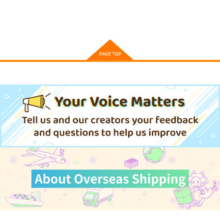
サンプル
サンプル
サンプル
作品詳細
作品詳細
作品詳細
JKからやり直すシル
ドローイング 最強漫
JKからやり直すシル
バープラン アートリ
画家はお絵描きスキル
バープラン アートリ
ムメディア作品 13
で異世界無双す
ムメディア作品 12
キルタイムコミュニケ
キルタイムコミュニケ
キルタイムコミュニケ
る! 10 アートリムメデ
ーション
ーション
ィア作品
ーション
748
748
748
円
円
円
（税込）
（税込）
（税込）
サンプル
サンプル
サンプル
カート
カート
カート
俺の目を見て跪け
【有償特典】両面アク
ヤリチン先輩の抱かれ
リルスタンド（やらし
枕くん 最推しとハメ
モバイルメディアリサ
く躾けて愛してあげる
られえっち
モバイルメディアリサ
モバイルメディアリサ
ーチ
−Dom／Subユニバー
ーチ
ス−２）
ーチ
825
円
（税込）
1,870
825
円
円
（税込）
（税込）