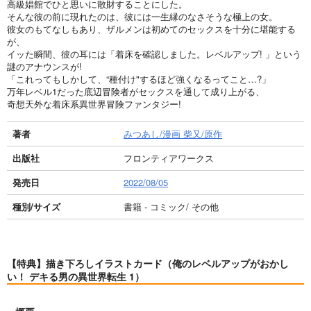
高級娼館でひと思いに散財することにした。
そんな彼の前に現れたのは、彼には一生縁のなさそうな極上の女。
彼女のもてなしもあり、ザルメンは初めてのセックスを十分に堪能する
が、
イッた瞬間、彼の耳には「着床を確認しました。レベルアップ! 」という
謎のアナウンスが!
「これってもしかして、“種付け"するほど強くなるってこと…?」
万年レベル1だった底辺冒険者がセックスを通して成り上がる、
奇想天外な着床系異世界冒険ファンタジー!
著者
みつあし/漫画 柴又/原作
出版社
フロンティアワークス
発売日
2022/08/05
種別/サイズ
書籍 - コミック/ その他
【特典】描き下ろしイラストカード（俺のレベルアップがおかし
い！ デキる男の異世界転生 1）