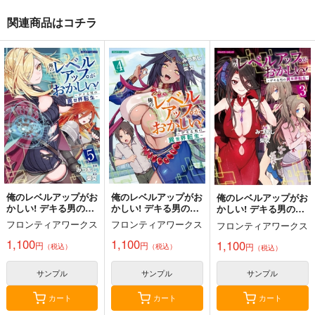
関連商品はコチラ
緋天のアスカ 異世界
ゾンビのあふれた世界
【有償特典】A3タペ
の少女に最強宝具与え
で俺だけが襲われな
ストリー（ゾンビのあ
た結果 3
い フルカラーコミッ
ふれた世界で俺だけが
フロンティアワークス
フロンティアワークス
フロンティアワークス
ク 5
襲われない 4）
1,100
1,210
1,100
円
円
円
（税込）
（税込）
（税込）
サンプル
サンプル
サンプル
作品詳細
作品詳細
作品詳細
俺のレベルアップがお
俺のレベルアップがお
俺のレベルアップがお
かしい! デキる男の異
かしい! デキる男の異
かしい! デキる男の異
世界転生 5
世界転生 4
世界転生 3
フロンティアワークス
フロンティアワークス
フロンティアワークス
1,100
1,100
1,100
円
円
円
（税込）
（税込）
（税込）
サンプル
サンプル
サンプル
カート
カート
カート