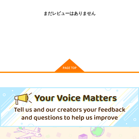
揺さぶれ純情
うるし原智志セルワー
春雷は、あきらめない
クス
まだレビューはありません
フロンティアワークス
フロンティアワークス
フロンティアワークス
902
891
円
円
（税込）
（税込）
4,950
円
（税込）
サンプル
サンプル
サンプル
作品詳細
作品詳細
作品詳細
俺だけレベルアップな
仏野くんはハジメテの
【有償特典】B2タペ
件 24
くせに
ストリー（うるし原智