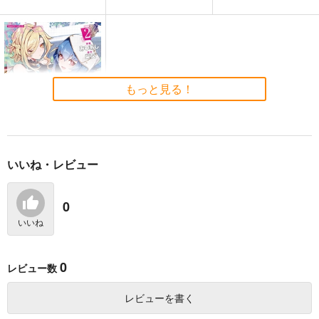
ふかふかダンジョン攻
ふかふかダンジョン攻
ゲームの世界に転生し
略記 ～俺の異世界転
略記 ～俺の異世界転
た俺が○○になるまで 1
生冒険譚～ 18
生冒険譚～ 19
マッグガーデン
マッグガーデン
KADOKAWA
759
759
924
もっと見る！
円
円
円
（税込）
（税込）
（税込）
サンプル
サンプル
サンプル
作品詳細
作品詳細
作品詳細
いいね・レビュー
俺のレベルアップがお
かしい! デキる男の異
世界転生 2
フロンティアワークス
0
1,100
円
いいね
（税込）
サンプル
0
レビュー数
カート
レビューを書く