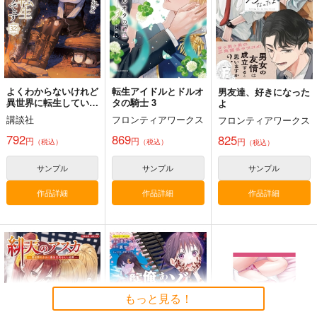
よくわからないけれど
転生アイドルとドルオ
男友達、好きになった
異世界に転生していた
タの騎士 3
よ
ようです 32
講談社
フロンティアワークス
フロンティアワークス
792
869
825
円
円
円
（税込）
（税込）
（税込）
サンプル
サンプル
サンプル
作品詳細
作品詳細
作品詳細
もっと見る！