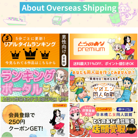
志セルワークス）
KADOKAWA
フロンティアワークス
フロンティアワークス
1,199
902
1,870
円
円
円
（税込）
（税込）
（税込）
サンプル
サンプル
サンプル
作品詳細
作品詳細
作品詳細
【有償特典】B2タペ
うるし原智志 画集 -
コヨーテ 5
ストリー（うるし原智
GLOSS & SHADOW-
フロンティアワークス
志 画集 -
フロンティアワークス
フロンティアワークス
GLOSS & SHADOW-
968
円
（税込）