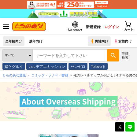
新規登録
ログイン
Language
カート
全年齢向け
成年向け
男性向け
女性向け
詳細
検索
賭ケグルイ
カルデアエミッション
ゼンゼロ
Toloveる
とらのあな通販
コミック・ラノベ・書籍
俺のレベルアップがおかしい! デキる男の