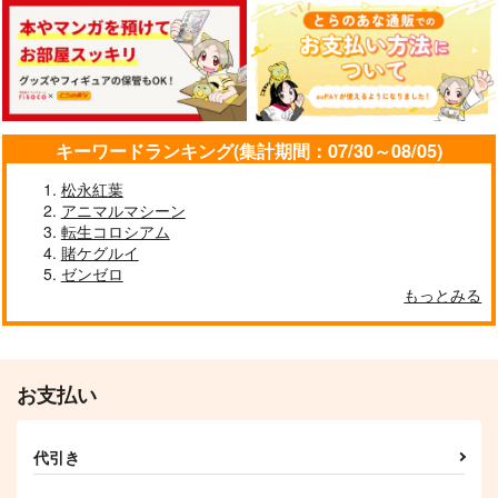
）
1,870
3,960
円
円
（税込）
（税込）
サンプル
サンプル
サンプル
作品詳細
作品詳細
作品詳細
キーワードランキング(集計期間：07/30～08/05)
松永紅葉
アニマルマシーン
転生コロシアム
賭ケグルイ
ゼンゼロ
もっとみる
お支払い
どちらかというと嫌い
ねぇ先生、こっち向い
です
て 1
フロンティアワークス
フロンティアワークス
代引き
858
858
円
円
（税込）
（税込）