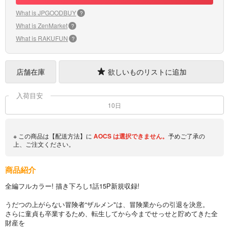
What is JPGOODBUY
?
What is ZenMarket
?
What is RAKUFUN
?
店舗在庫
欲しいものリストに追加
入荷目安
10日
※ この商品は【配送方法】に
AOCS
は選択できません。
予めご了承の
上、ご注文ください。
商品紹介
全編フルカラー! 描き下ろし1話15P新規収録!
うだつの上がらない冒険者“ザルメン"は、冒険業からの引退を決意。
さらに童貞も卒業するため、転生してから今までせっせと貯めてきた全
財産を