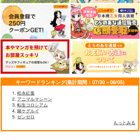
キーワードランキング(集計期間：07/30～08/05)
松永紅葉
アニマルマシーン
転生コロシアム
賭ケグルイ
ゼンゼロ
もっとみる