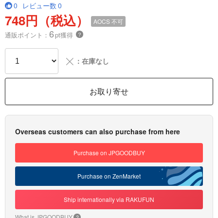
0
レビュー数
0
748円（税込）
AOCS
不可
6
通販ポイント：
pt獲得
？
╳
：在庫なし
お取り寄せ
Overseas customers can also purchase from here
Purchase on JPGOODBUY
Purchase on ZenMarket
Ship internationally via RAKUFUN
What is JPGOODBUY
?