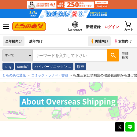
新規登録
ログイン
Language
カート
全年齢向け
成年向け
男性向け
女性向け
詳細
検索
tony
comic1
ハイパーソニックソ…
原神
とらのあな通販
コミック・ラノベ・書籍
転生王女は幼馴染の溺愛包囲網から逃げ出し