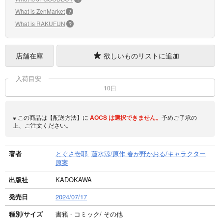
What is ZenMarket
?
What is RAKUFUN
?
店舗在庫
欲しいものリストに追加
入荷目安
10日
※ この商品は【配送方法】に
AOCS
は選択できません。
予めご了承の
上、ご注文ください。
著者
とぐさ壱耶
蓮水涼/原作 春が野かおる/キャラクター
原案
出版社
KADOKAWA
発売日
2024/07/17
種別/サイズ
書籍 - コミック/ その他