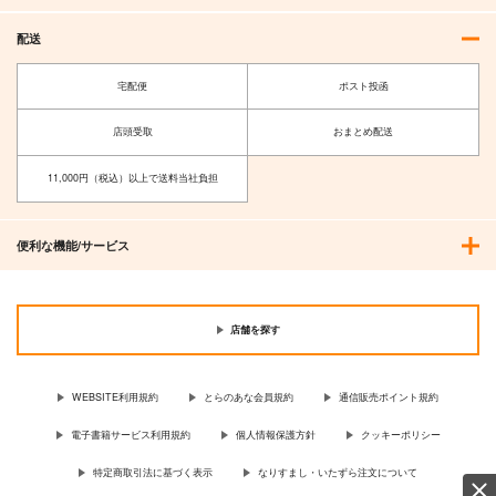
配送
宅配便
ポスト投函
店頭受取
おまとめ配送
11,000円（税込）以上で送料当社負担
便利な機能/サービス
店舗を探す
WEBSITE利用規約
とらのあな会員規約
通信販売ポイント規約
電子書籍サービス利用規約
個人情報保護方針
クッキーポリシー
特定商取引法に基づく表示
なりすまし・いたずら注文について