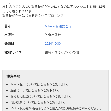
――。
愛し合うことのない政略結婚だったはずなのにアルノシュトを知れば知
るほど惹かれていき…！
政略結婚からはじまる異文化ラブロマンス
著者
Mikura/百迦にごう
出版社
笠倉出版社
発売日
2024/10/30
種別/サイズ
書籍 - コミック/ その他
注意事項
キャンセルについては
こちら
をご覧下さい。
返品については
こちら
をご覧下さい。
おまとめ配送については
こちら
をご覧下さい。
再販投票については
こちら
をご覧下さい。
イベント応募券付商品などをご購入の際は毎度便をご利用ください。