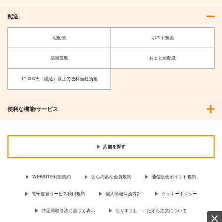
配送
宅配便
ポスト投函
店頭受取
おまとめ配送
11,000円（税込）以上で送料当社負担
便利な機能/サービス
店舗を探す
WEBSITE利用規約
とらのあな会員規約
通信販売ポイント規約
電子書籍サービス利用規約
個人情報保護方針
クッキーポリシー
特定商取引法に基づく表示
なりすまし・いたずら注文について