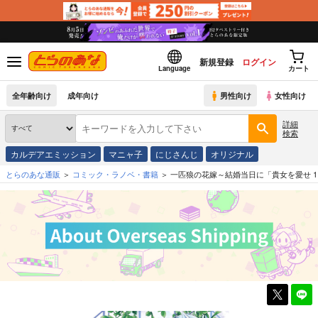
新規登録
ログイン
Language
カート
全年齢向け
成年向け
男性向け
女性向け
詳細
検索
カルデアエミッション
マニャ子
にじさんじ
オリジナル
とらのあな通販
コミック・ラノベ・書籍
一匹狼の花嫁～結婚当日に「貴女を愛せ 1