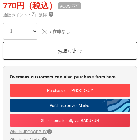
770円（税込）
AOCS
不可
7
通販ポイント：
pt獲得
？
╳
：在庫なし
お取り寄せ
Overseas customers can also purchase from here
Purchase on JPGOODBUY
Purchase on ZenMarket
Ship internationally via RAKUFUN
What is JPGOODBUY
?
What is ZenMarket
?