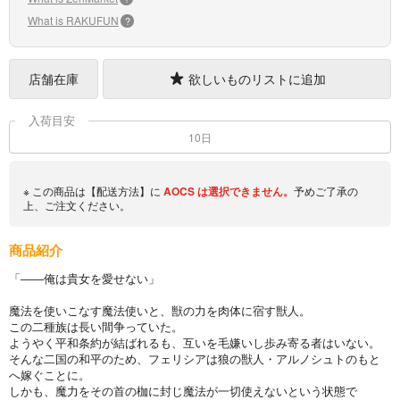
What is RAKUFUN
?
店舗在庫
欲しいものリストに追加
入荷目安
10日
※ この商品は【配送方法】に
AOCS
は選択できません。
予めご了承の
上、ご注文ください。
商品紹介
「――俺は貴女を愛せない」
魔法を使いこなす魔法使いと、獣の力を肉体に宿す獣人。
この二種族は長い間争っていた。
ようやく平和条約が結ばれるも、互いを毛嫌いし歩み寄る者はいない。
そんな二国の和平のため、フェリシアは狼の獣人・アルノシュトのもと
へ嫁ぐことに。
しかも、魔力をその首の枷に封じ魔法が一切使えないという状態で