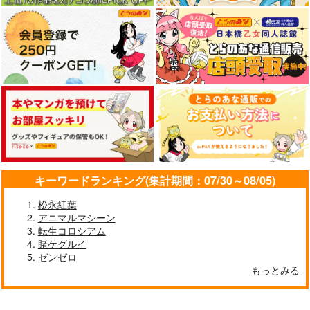
キーワードランキング(集計期間：07/30～08/05)
松永紅葉
アニマルマシーン
転生コロシアム
賭ケグルイ
ゼンゼロ
もっとみる