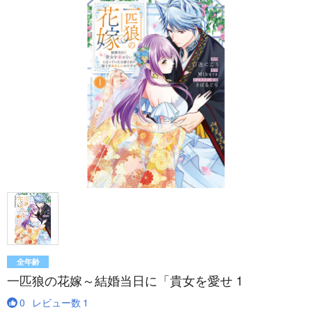
全年齢
一匹狼の花嫁～結婚当日に「貴女を愛せ 1
0
レビュー数
1