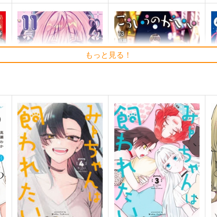
もっと見る！
のあ先輩はともだち。 11
こういうのがいい 13
や
集英社インター
集英社
792
792
8
円
円
（税込）
（税込）
サンプル
作品詳細
サンプル
作品詳細