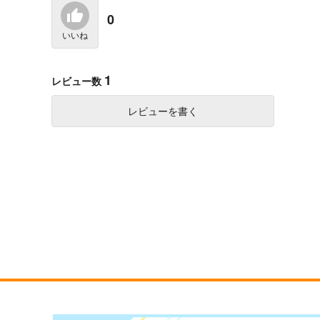
みーちゃんは飼われたい 1
0
集英社インター
いいね
715
円
（税込）
1
サンプル
カート
レビュー数
レビューを書く
ダークギャザリング 20
ブヨトピア 1
集英社インター
集英社インター
616
770
円
円
（税込）
（税込）
サンプル
作品詳細
サンプル
作品詳細