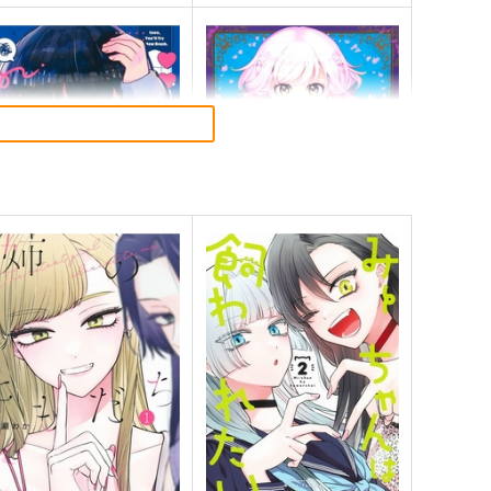
がて絵筆を映ろし君は 1
終末のハーレムファンタジ
ア 18
集英社インター
集英社インター
14
円
（税込）
836
円
（税込）
サンプル
作品詳細
サンプル
作品詳細