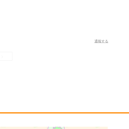
通報する
>