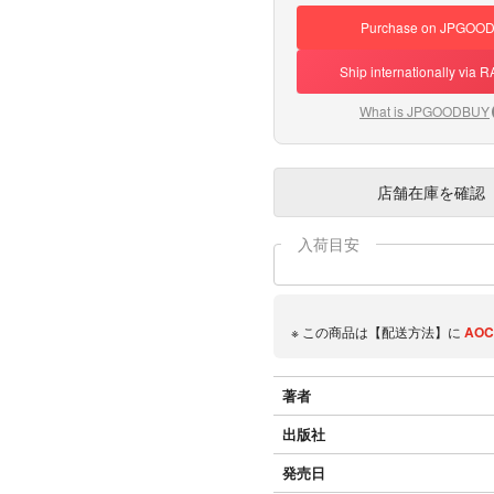
Purchase on JPGOO
Ship internationally via
What is JPGOODBUY
店舗在庫
を確認
入荷目安
※ この商品は【配送方法】に
AOC
著者
出版社
発売日