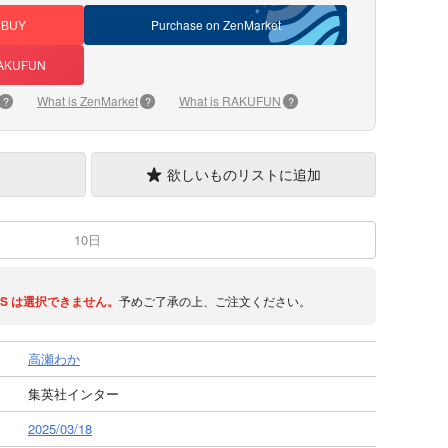
DBUY
Purchase on ZenMarket
 RAKUFUN
What is ZenMarket
What is RAKUFUN
?
?
?
欲しいものリストに追加
10日
S
は選択できません。
予めご了承の上、ご注文ください。
高瀬わか
集英社インター
2025/03/18