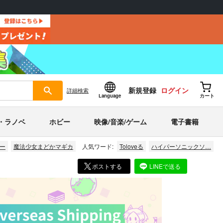
新規登録
ログイン
詳細
検索
Language
カート
・ラノベ
ホビー
映像/音楽/ゲーム
電子書籍
ー
魔法少女まどかマギカ
人気ワード:
Toloveる
ハイパーソニックソ…
ポストする
LINEで送る