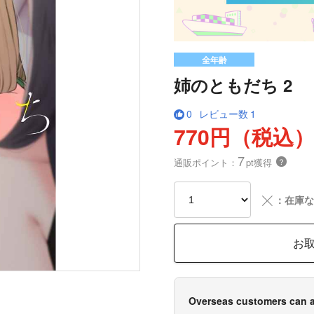
全年齢
姉のともだち 2
0
レビュー数
1
770円（税込
7
通販ポイント：
pt獲得
？
╳
：在庫な
お
Overseas customers can a