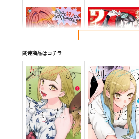
関連商品はコチラ
私のこと好きじゃなかったの
ワンダラスト 1
かよ!? 1
集英社インター
集英社インター
770
円
（税込）
770
円
（税込）
サンプル
作品詳細
サンプル
作品詳細