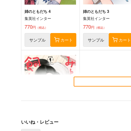
姉のともだち 4
姉のともだち 3
集英社インター
集英社インター
770
770
円
円
（税込）
（税込）
サンプル
カート
サンプル
カー
生意気なギャル姉を解らせる
エニグマティカ 1
話 4
集英社インター
集英社インター
814
円
（税込）
792
円
（税込）
サンプル
作品詳細
サンプル
作品詳細
いいね・レビュー