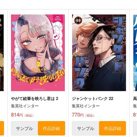
やがて絵筆を映ろし君は 2
ジャンケットバンク 22
高
集英社インター
集英社インター
814
770
8
円
円
（税込）
（税込）
サンプル
作品詳細
サンプル
作品詳細