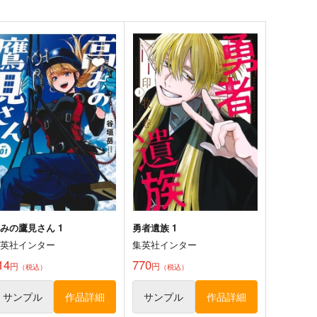
みの鷹見さん 1
勇者遺族 1
集英社インター
集英社インター
14
770
円
円
（税込）
（税込）
サンプル
作品詳細
サンプル
作品詳細