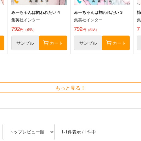
みーちゃんは飼われたい 4
みーちゃんは飼われたい 3
姉
集英社インター
集英社インター
792
792
7
円
円
（税込）
（税込）
ト
サンプル
カート
サンプル
カート
もっと見る！
スライム聖女 7
シバつき物件 8
怪
集英社インター
集英社インター
792
770
5
円
円
（税込）
（税込）
サンプル
作品詳細
サンプル
作品詳細
1
-
1
件表示 /
1
件中