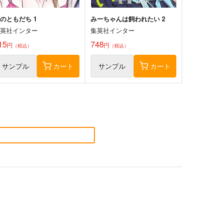
のともだち 1
みーちゃんは飼われたい 2
集英社インター
集英社インター
15
748
円
円
（税込）
（税込）
サンプル
カート
サンプル
カート
物事変 25
サナギの心臓 1
集英社インター
集英社インター
72
770
円
円
（税込）
（税込）
サンプル
作品詳細
サンプル
作品詳細