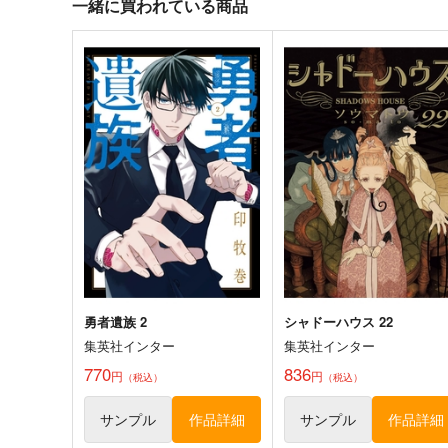
一緒に買われている商品
勇者遺族 2
シャドーハウス 22
集英社インター
集英社インター
770
836
円
円
（税込）
（税込）
サンプル
作品詳細
サンプル
作品詳細