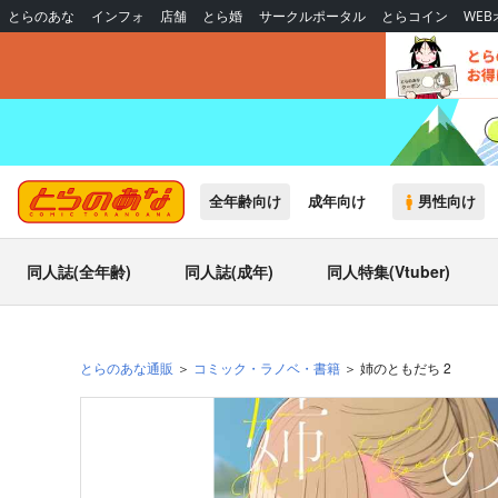
とらのあな
インフォ
店舗
とら婚
サークルポータル
とらコイン
WE
全年齢向け
成年向け
男性向け
同人誌(全年齢)
同人誌(成年)
同人特集(Vtuber)
とらのあな通販
コミック・ラノベ・書籍
姉のともだち 2