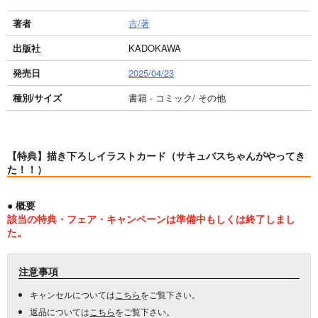
著者
吉/著
出版社
KADOKAWA
発売日
2025/04/23
種別/サイズ
書籍 - コミック/ その他
【特典】描き下ろしイラストカード（サキュバスちゃんがやってき
た！！）
● 概要
該当の特典・フェア・キャンペーンは準備中もしくは終了しまし
た。
注意事項
キャンセルについては
こちら
をご覧下さい。
返品については
こちら
をご覧下さい。