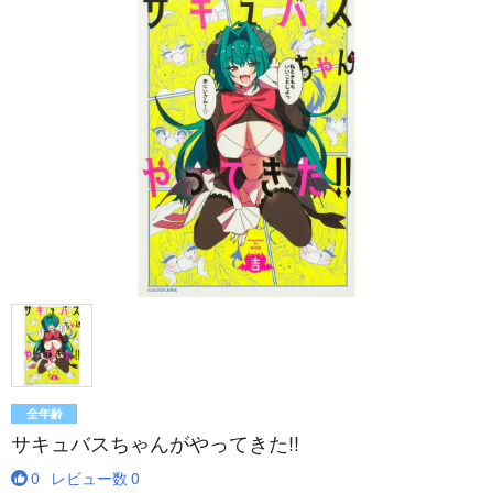
全年齢
サキュバスちゃんがやってきた!!
0
レビュー数
0