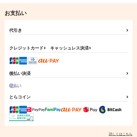
お支払い
代引き
クレジットカード
キャッシュレス決済
ケイヤクシマイ 4
令和のダラさん 5
令和のダラさん 4
KADOKAWA
KADOKAWA
KADOKAWA
後払い決済
726
836
836
円
円
円
（税込）
（税込）
（税込）
サンプル
サンプル
サンプル
とらコイン
作品詳細
作品詳細
作品詳細
詳しくはこちら