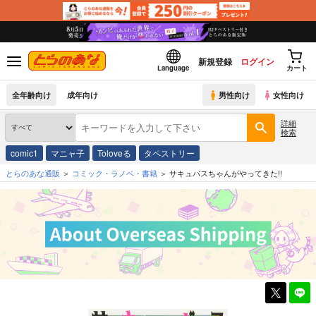
新規登録
ログイン
Language
カート
全年齢向け
成年向け
男性向け
女性向け
詳細
検索
comic1
マニャ子
Toloveる
タペストリー
とらのあな通販
コミック・ラノベ・書籍
サキュバスちゃんがやってきた!!