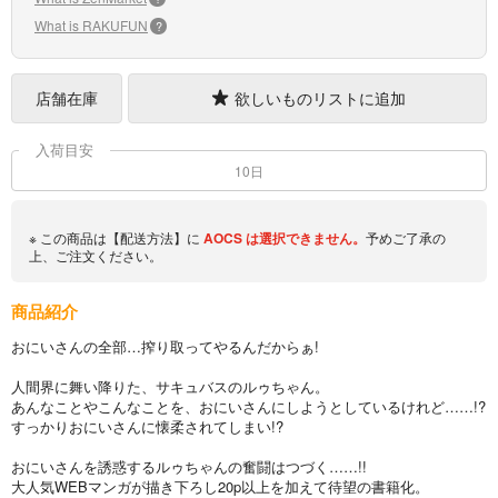
What is RAKUFUN
?
店舗在庫
欲しいものリストに追加
入荷目安
10日
※ この商品は【配送方法】に
AOCS
は選択できません。
予めご了承の
上、ご注文ください。
商品紹介
おにいさんの全部…搾り取ってやるんだからぁ!
人間界に舞い降りた、サキュバスのルゥちゃん。
あんなことやこんなことを、おにいさんにしようとしているけれど……!?
すっかりおにいさんに懐柔されてしまい!?
おにいさんを誘惑するルゥちゃんの奮闘はつづく……!!
大人気WEBマンガが描き下ろし20p以上を加えて待望の書籍化。