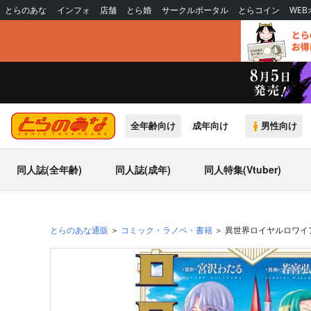
とらのあな
インフォ
店舗
とら婚
サークルポータル
とらコイン
WE
全年齢向け
成年向け
男性向け
同人誌(全年齢)
同人誌(成年)
同人特集(Vtuber)
とらのあな通販
コミック・ラノベ・書籍
異世界ロイヤルロワイア