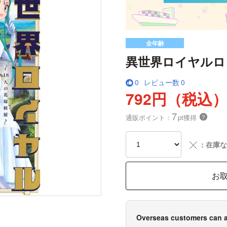
全年齢
異世界ロイヤルロワ
0
レビュー数
0
792円（税込
7
通販ポイント：
pt獲得
？
╳
：在庫な
お
Overseas customers can a