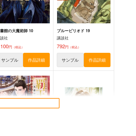
書館の大魔術師 10
ブルーピリオド 19
講談社
講談社
,100
792
円
円
（税込）
（税込）
サンプル
作品詳細
サンプル
作品詳細