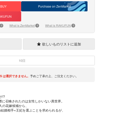
DBUY
Purchase on ZenMarket
 RAKUFUN
What is ZenMarket
What is RAKUFUN
?
?
?
欲しいものリストに追加
10日
S
は選択できません。
予めご了承の上、ご注文ください。
!?
際に召喚されたのは女性しかいない異世界。
8人の花嫁候補から、
の結婚相手=王妃を選ぶことを求められるが、