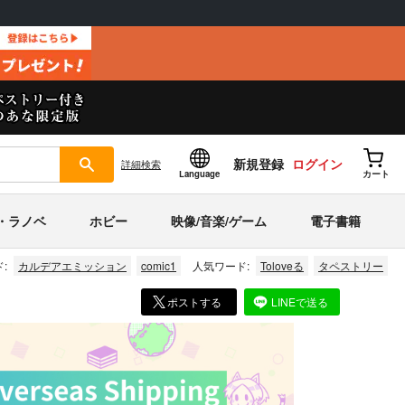
新規登録
ログイン
詳細
検索
Language
カート
・ラノベ
ホビー
映像/音楽/ゲーム
電子書籍
:
カルデアエミッション
comic1
人気ワード:
Toloveる
タペストリー
ポストする
LINEで送る