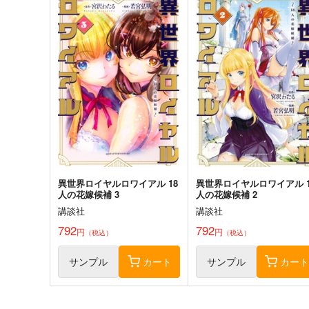
メダリスト 15
ウィッチクラフトワークス
EXTRA 5
講談社
講談社
869
円
（税込）
858
円
（税込）
サンプル
作品詳細
サンプル
作品詳細
異世界ロイヤルロワイアル 18
異世界ロイヤルロワイアル 1
人の花嫁候補 3
人の花嫁候補 2
講談社
講談社
792
792
円
円
（税込）
（税込）
サンプル
カート
サンプル
カー