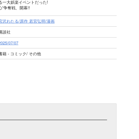
る一大娯楽イベントだった!
”争奪戦、開幕!!
宮沢わたる/原作 若宮弘明/漫画
講談社
2025/07/07
書籍 - コミック/ その他