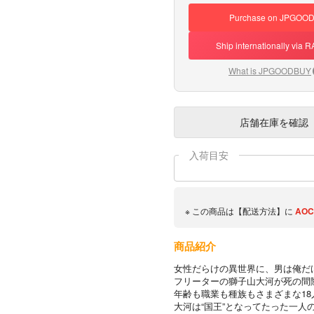
Purchase on JPGOO
Ship internationally via
What is JPGOODBUY
店舗在庫
を確認
入荷目安
※ この商品は【配送方法】に
AOC
商品紹介
女性だらけの異世界に、男は俺だけ
フリーターの獅子山大河が死の間
年齢も職業も種族もさまざまな1
大河は“国王”となってたった一人