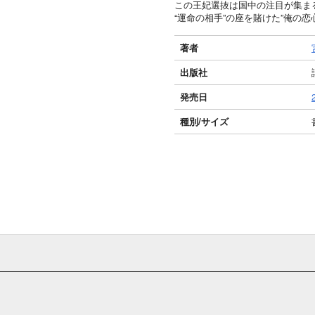
この王妃選抜は国中の注目が集ま
“運命の相手”の座を賭けた”俺の恋心
著者
出版社
発売日
種別/サイズ