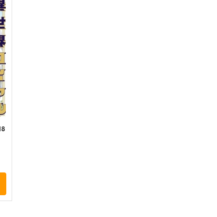
嫁候補、うちに住むらし
天久鷹央の推理カルテ スフィ
覇
い。 #古民家・美少女3人・耳
アの死天使 3
の
付き幼馴染
KADOKAWA
講談社
K
902
869
9
円
円
（税込）
（税込）
サンプル
作品詳細
サンプル
作品詳細
8
ト