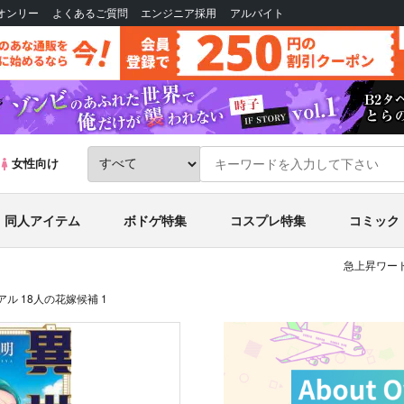
Bオンリー
よくあるご質問
エンジニア採用
アルバイト
女性向け
同人アイテム
ボドゲ特集
コスプレ特集
コミック
急上昇ワード
ル 18人の花嫁候補 1