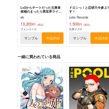
Lv2からチートだった元勇者
ドロンっ！と忍研只今参上
候補のまったり異世界ライフ-
す！
フェンリース-160CMX50CM
eb
colis Records
抱き枕カバー【YC1253】
13,200
1,500
円
円
（税込）
（税込）
フェンリース
久田イズナ
サンプル
作品詳細
サンプル
作品詳細
一緒に買われている商品