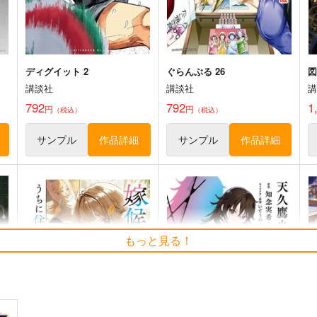
ディグイット 2
ぐらんぶる 26
図
講談社
講談社
792
792
1
円
円
（税込）
（税込）
サンプル
作品詳細
サンプル
作品詳細
もっと見る！