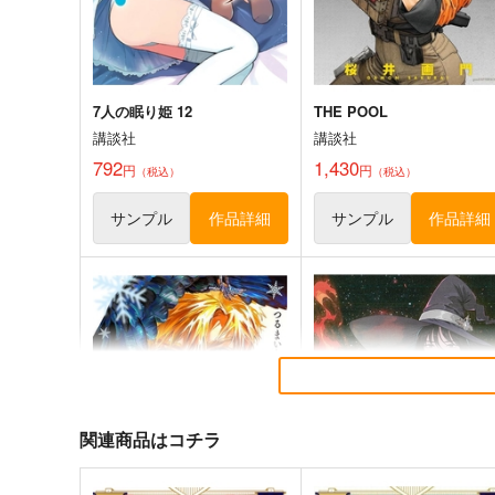
7人の眠り姫 12
THE POOL
講談社
講談社
792
1,430
円
円
（税込）
（税込）
サンプル
作品詳細
サンプル
作品詳細
関連商品はコチラ