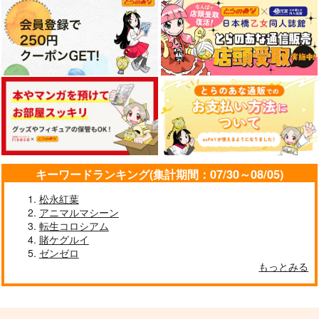
キーワードランキング(集計期間：07/30～08/05)
松永紅葉
アニマルマシーン
転生コロシアム
賭ケグルイ
ゼンゼロ
もっとみる