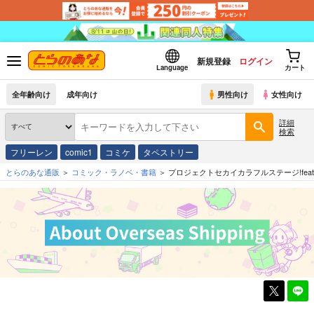
新規登録
ログイン
Language
カート
全年齢向け
成年向け
男性向け
女性向け
詳細
検索
フリーレン
comic1
コミケ
タペストリー
とらのあな通販
コミック・ラノベ・書籍
プロジェクトセカイカラフルステージ!feat