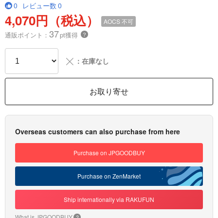
0
レビュー数
0
4,070円（税込）
AOCS
不可
37
通販ポイント：
pt獲得
？
╳
：在庫なし
お取り寄せ
Overseas customers can also purchase from here
Purchase on JPGOODBUY
Purchase on ZenMarket
Ship internationally via RAKUFUN
What is JPGOODBUY
?