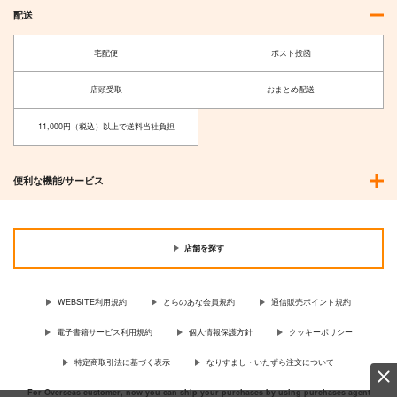
配送
宅配便
ポスト投函
店頭受取
おまとめ配送
11,000円（税込）以上で送料当社負担
便利な機能/サービス
店舗を探す
WEBSITE利用規約
とらのあな会員規約
通信販売ポイント規約
電子書籍サービス利用規約
個人情報保護方針
クッキーポリシー
特定商取引法に基づく表示
なりすまし・いたずら注文について
For Overseas customer, now you can ship your purchases by using purchases agent