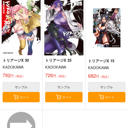
カッコウの許嫁 31
【有償特典】孟倫先生
僕のカノジョ先生 17
&星河蟹先生描き下ろ
講談社
KADOKAWA
しB2タペストリー
KADOKAWA
（僕のカノジョ先
594
924
円
円
（税込）
（税込）
生 17）
1,650
円
（税込）
サンプル
サンプル
サンプル
作品詳細
作品詳細
作品詳細
トリアージX 30
トリアージX 25
トリアージX 15
KADOKAWA
KADOKAWA
KADOKAWA
792
726
682
円
円
円
（税込）
（税込）
（税込）
サンプル
サンプル
サンプル
カート
カート
カート
友達んちの姉ちゃんが
田舎で恋は難しい!? 1
美人女上司滝沢さ