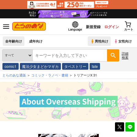
新規登録
ログイン
Language
カート
全年齢向け
成年向け
男性向け
女性向け
詳細
検索
comic1
魔法少女まどかマギカ
タペストリー
fate
とらのあな通販
コミック・ラノベ・書籍
トリアージX 31