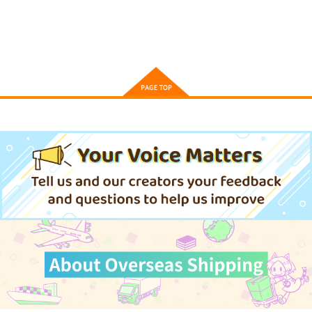
924
円
（税込）
924
924
円
円
（税込）
（税込）
サンプル
サンプル
サンプル
作品詳細
作品詳細
作品詳細
江戸前エルフ 13
666DOPES
オレが私になるまで 6
講談社
KADOKAWA
KADOKAWA
792
946
924
円
円
円
（税込）
（税込）
（税込）