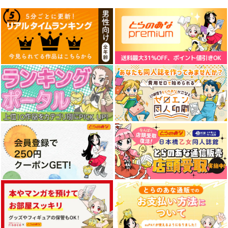
サンプル
サンプル
サンプル
作品詳細
作品詳細
作品詳細
受田と攻原
イチゲキリバーサルコ
君には届かない。 10
ール!
KADOKAWA
KADOKAWA
KADOKAWA
902
770
円
円
（税込）
（税込）
814
円
（税込）
サンプル
サンプル
サンプル