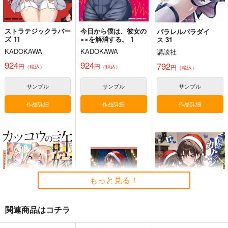
ストラテジックラバー
今日から僕は、彼女の
パラレルパラダイ
ズ 11
××を解消する。 1
ス 31
KADOKAWA
KADOKAWA
講談社
924
924
792
円
円
円
（税込）
（税込）
（税込）
サンプル
サンプル
サンプル
作品詳細
作品詳細
作品詳細
もっと見る！
関連商品はコチラ