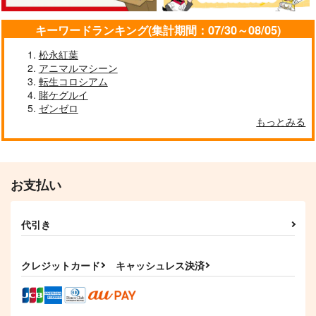
作品詳細
作品詳細
作品詳細
キーワードランキング(集計期間：07/30～08/05)
松永紅葉
アニマルマシーン
転生コロシアム
賭ケグルイ
ゼンゼロ
もっとみる
お支払い
君に贈るキヅタ 2
君に贈るキヅタ 3
KADOKAWA
KADOKAWA
946
946
代引き
円
円
（税込）
（税込）
サンプル
サンプル
クレジットカード
キャッシュレス決済
作品詳細
作品詳細