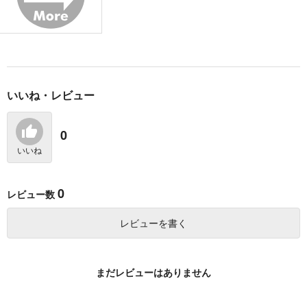
怖くていい人 1
ん 10
KADOKAWA
KADOKAWA
KADOKAWA
924
円
（税込）
924
924
円
円
（税込）
（税込）
サンプル
サンプル
サンプル
作品詳細
作品詳細
作品詳細
いいね・レビュー
0
いいね
0
レビュー数
レビューを書く
俺の担当は怪物 1
異世界サイハテ温泉紀
まだレビューはありません
幼なじみが謎解きをし
行 1
かけてくる
KADOKAWA
KADOKAWA
KADOKAWA