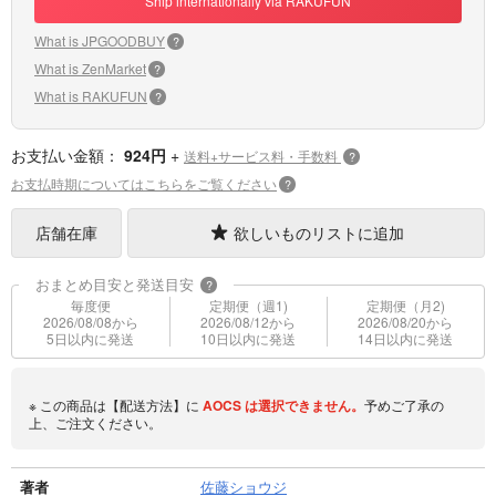
Ship internationally via RAKUFUN
What is JPGOODBUY
?
What is ZenMarket
?
What is RAKUFUN
?
お支払い金額：
924円
+
送料+サービス料・手数料
?
お支払時期についてはこちらをご覧ください
?
店舗在庫
欲しいものリストに追加
おまとめ目安と発送目安
?
毎度便
定期便（週1)
定期便（月2)
2026/08/08から
2026/08/12から
2026/08/20から
5日以内に発送
10日以内に発送
14日以内に発送
※ この商品は【配送方法】に
AOCS
は選択できません。
予めご了承の
上、ご注文ください。
著者
佐藤ショウジ