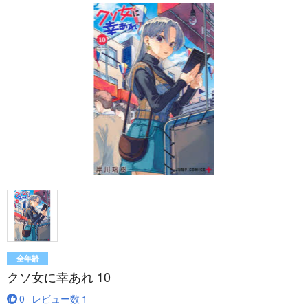
全年齢
クソ女に幸あれ 10
0
レビュー数
1