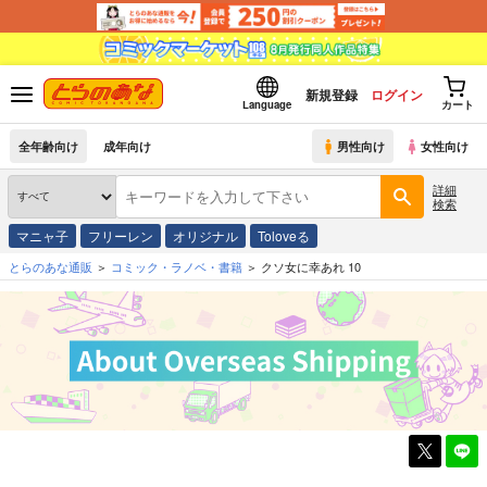
新規登録
ログイン
Language
カート
全年齢向け
成年向け
男性向け
女性向け
詳細
検索
マニャ子
フリーレン
オリジナル
Toloveる
とらのあな通販
コミック・ラノベ・書籍
クソ女に幸あれ 10