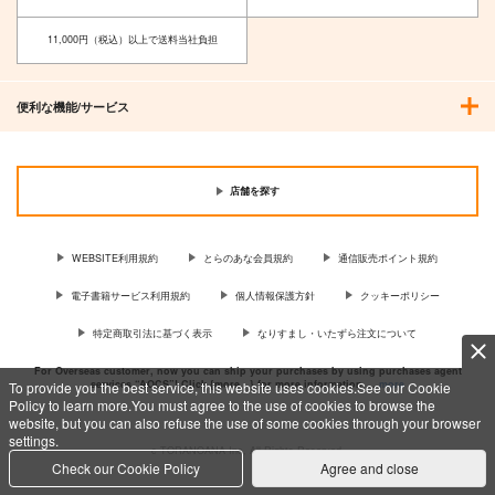
11,000円（税込）以上で送料当社負担
便利な機能/サービス
店舗を探す
WEBSITE利用規約
とらのあな会員規約
通信販売ポイント規約
電子書籍サービス利用規約
個人情報保護方針
クッキーポリシー
特定商取引法に基づく表示
なりすまし・いたずら注文について
For Overseas customer, now you can ship your purchases by using purchases agent
services “AOCS”! Click {more…} for more information …
more
To provide you the best service, this website uses cookies.See our Cookie
Policy to learn more.You must agree to the use of cookies to browse the
website, but you can also refuse the use of some cookies through your browser
settings.
c TORANOANA Inc, All Rights Reserved.
Check our Cookie Policy
Agree and close