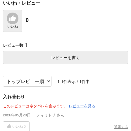
いいね・レビュー
クソ女に幸あれ 7
クソ女に幸あれ 6
クソ女に幸あれ 5
集英社インター
集英社インター
集英社インター
0
792
792
792
円
円
円
（税込）
（税込）
（税込）
いいね
サンプル
サンプル
サンプル
1
カート
カート
カート
レビュー数
レビューを書く
1
-
1
件表示 /
1
件中
入れ替わり
このレビューはネタバレを含みます。
レビューを見る
2026年05月20日
ディミトリ
さん
クソ女に幸あれ 4
クソ女に幸あれ 3
クソ女に幸あれ 2
通報する
いいね
0
集英社インター
集英社インター
集英社インター