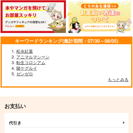
キーワードランキング(集計期間：07/30～08/05)
松永紅葉
アニマルマシーン
転生コロシアム
賭ケグルイ
ゼンゼロ
もっとみる
お支払い
代引き