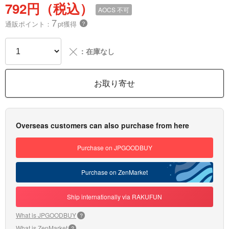
792円（税込）
AOCS
不可
7
通販ポイント：
pt獲得
？
╳
：在庫なし
お取り寄せ
Overseas customers can also purchase from here
Purchase on JPGOODBUY
Purchase on ZenMarket
Ship internationally via RAKUFUN
What is JPGOODBUY
?
What is ZenMarket
?