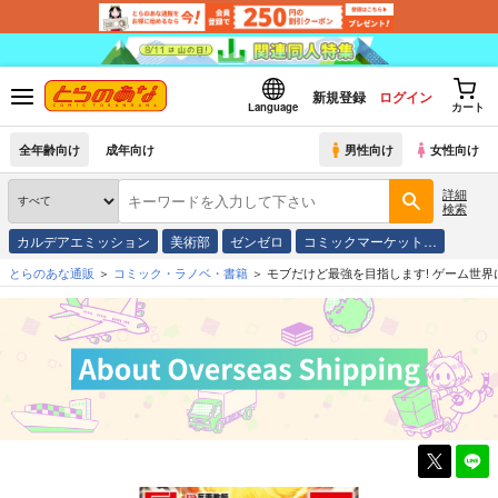
新規登録
ログイン
Language
カート
全年齢向け
成年向け
男性向け
女性向け
詳細
検索
カルデアエミッション
美術部
ゼンゼロ
コミックマーケット…
とらのあな通販
コミック・ラノベ・書籍
モブだけど最強を目指します! ゲーム世界