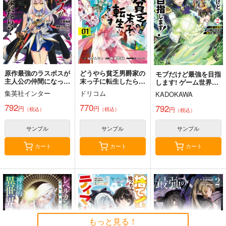
ラに転生したけど、ゲ
ーム知識使って自由に
924
1,650
880
円
円
円
（税込）
（税込）
（税込）
生きる 14
サンプル
サンプル
サンプル
作品詳細
作品詳細
作品詳細
原作最強のラスボスが
どうやら貧乏男爵家の
モブだけど最強を目指
主人公の仲間になった
末っ子に転生したらし
します! ゲーム世界に
ら? 1
いです 1
転生した俺は自由に強
集英社インター
ドリコム
KADOKAWA
さを追い求める 2
792
770
792
円
円
円
（税込）
（税込）
（税込）
サンプル
サンプル
サンプル
カート
カート
カート
世界最強の真祖竜に転
目覚めたら最強装備と
転生者、娯楽に餓えて
生しました! でも目指
宇宙船持ちだったの
強さを求め、天衣無縫
すのは自由気ままな暮
で、一戸建て目指して
の修羅と化す
アルファポリス
KADOKAWA
KADOKAWA
らしです
傭兵として自由に生き
たい 17
1,540
1,650
1,815
もっと見る！
円
円
円
（税込）
（税込）
（税込）