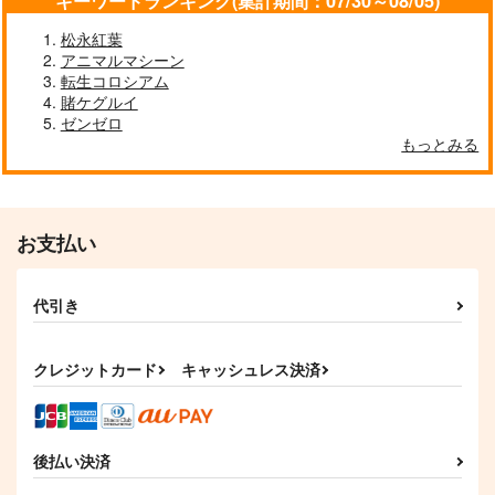
キーワードランキング(集計期間：07/30～08/05)
末っ子に転生したらし
マーになった件 自
主人公の仲間になった
いです 3女神に貰った
称・平凡な男子高校生
ら?
松永紅葉
ドリコム
ＫＡＤＯＫＡＷＡ
集英社
3つのチートで、最高
は、強すぎるペットた
アニマルマシーン
のスローライフを目指
ちと共にダンジョン無
1,430
1,430
792
円
円
円
（税込）
（税込）
（税込）
転生コロシアム
します!
双
賭ケグルイ
サンプル
サンプル
サンプル
ゼンゼロ
もっとみる
カート
カート
カート
お支払い
推しヒロインは、転生
転生コロシアム 最弱
したモブの俺を独 1
スキルで最強の女たち
を攻略して奴隷ハーレ
代引き
オーバーラップ
KADOKAWA
ム作ります 6
825
792
円
円
（税込）
（税込）
クレジットカード
キャッシュレス決済
サンプル
サンプル
作品詳細
作品詳細
モブだけど最強を目指
モブだけど最強を目指
後払い決済
します! ゲーム世界に
します! ゲーム世界に
転生した俺は自由に強
転生した俺は自由に強
KADOKAWA
KADOKAWA