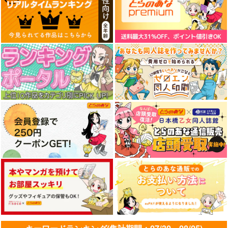
どうやら貧乏男爵家の
最強の悪役が往く 実
レベルカンストから始
末っ子に転生したらし
力至上主義の一族に転
まる、神様的異世界ラ
いです 3女神に貰った
生した俺は、世界最強
イフ 最強ステータス
ドリコム
KADOKAWA
ドリコム
3つのチートで、最高
の剣士へと至る
に転生したので好きに
のスローライフを目指
生きます
1,430
770
1,430
円
円
円
（税込）
（税込）
（税込）
します! 2
サンプル
サンプル
サンプル
カート
カート
カート
迷宮狂走曲 エロゲ世
カードゲームで世界が
やり込んだ恋愛ゲーム
界なのにエロそっちの
滅ぶ世界に転生してカ
の悪役に転生したの
けでひたすら最強を目
ードショップを開店し
で、原作知識でヒロイ
オーバーラップ
KADOKAWA
スクウェア・エニック
指すモブ転生者 3
たら、周囲から前作主
ンを攻略します 3
人公だと思われてい
ス
759
836
円
円
（税込）
（税込）
る 1
770
円
（税込）
サンプル
サンプル
サンプル
作品詳細
作品詳細
作品詳細
どうやら貧乏男爵家の
捨てイヌ拾ったらテイ
原作最強のラスボスが