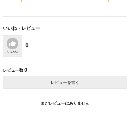
サンプル
サンプル
サンプル
作品詳細
作品詳細
作品詳細
いいね・レビュー
レベルカンストから始
捨てイヌ拾ったらテイ
最強の悪役が往く 実
まる、神様的異世界ラ
マーになった件 自
力至上主義の一族に転
イフ 最強ステータス
称・平凡な男子高校生
生した俺は、世界最強
ドリコム
KADOKAWA
KADOKAWA
0
に転生したので好きに
は、強すぎるペットた
の剣士へと至る 2
生きます 1
ちと共にダンジョン無
770
1,650
946
円
円
円
いいね
（税込）
（税込）
（税込）
双 2
サンプル
サンプル
サンプル
0
レビュー数
カート
カート
カート
レビューを書く
ゲームオブファミリ
エロゲの友人キャラに
世界最強の魔女、始め
ア 家族戦記 17
転生したけど、ゲーム
ました 私だけ『攻略
まだレビューはありません
知識使って自由に生き
サイト』を見れる世界
KADOKAWA
KADOKAWA
講談社
る マジカル★エクス
で自由に生きます 12
プローラー 13
924
836
792
円
円
円
（税込）
（税込）
（税込）
サンプル
サンプル
サンプル