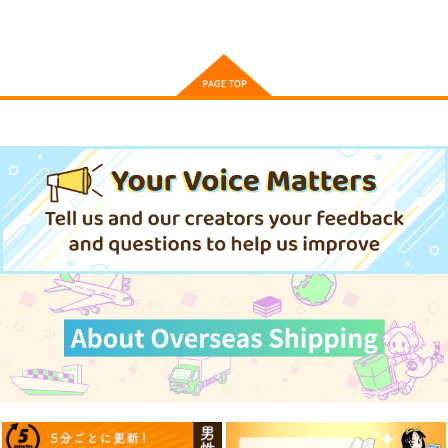
作品詳細
作品詳細
作品詳細
レベルカンストから始
モブだけど最強を目指
原作最強のラスボスが
まる、神様的異世界ラ
します! ゲーム世界に
主人公の仲間になった
イフ 最強ステータス
転生した俺は自由に強
ら? 2
ドリコム
KADOKAWA
集英社
に転生したので好きに
さを追い求める 1
生きます 2
1,650
759
792
円
円
円
（税込）
（税込）
（税込）
サンプル
サンプル
サンプル
カート
カート
カート
世界最強の魔女、始め
ぼくは異世界で付与魔
モブ司祭だけど、この
ました 私だけ『攻略
法と召喚魔法を天秤に
世界が乙女ゲームだと
サイト』を見れる世界
かける 7
気づいたのでヒロイン
講談社
KADOKAWA
KADOKAWA
で自由に生きます 13
を育成します 1
792
924
814
円
円
円
（税込）
（税込）
（税込）
サンプル
サンプル
サンプル
作品詳細
作品詳細
作品詳細