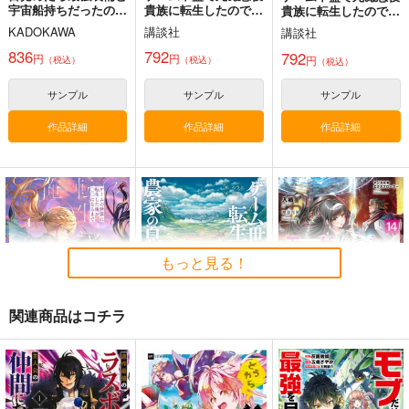
宇宙船持ちだったの
貴族に転生したので、
貴族に転生したので、
で、一戸建て目指して
外れスキル〈テイム〉
外れスキル〈テイム〉
KADOKAWA
講談社
講談社
傭兵として自由に生き
を駆使して最強を目指
を駆使して最強を目指
たい 11
してみた 6
してみた 7
836
792
792
円
円
円
（税込）
（税込）
（税込）
サンプル
サンプル
サンプル
作品詳細
作品詳細
作品詳細
もっと見る！
関連商品はコチラ
ゲームの世界に転生し
ゲーム世界に転生した
【サイン本】マジカル
た俺が○○になるま
ら農家の息子だった
★エクスプローラ
で 1
ー エロゲの友人キャ
KADOKAWA
ＳＢクリエイティブ
KADOKAWA