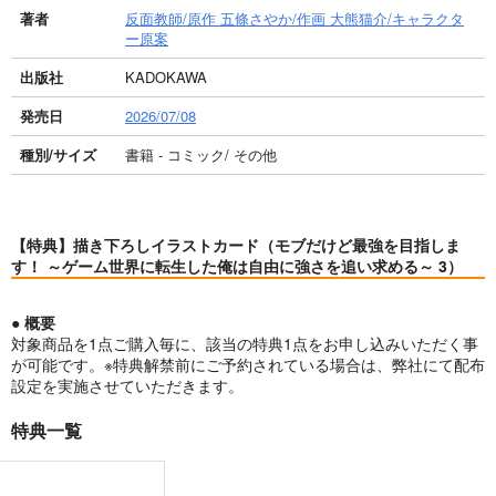
著者
反面教師/原作 五條さやか/作画 大熊猫介/キャラクタ
ー原案
出版社
KADOKAWA
発売日
2026/07/08
種別/サイズ
書籍 - コミック/ その他
【特典】描き下ろしイラストカード（モブだけど最強を目指しま
す！ ～ゲーム世界に転生した俺は自由に強さを追い求める～ 3）
● 概要
対象商品を1点ご購入毎に、該当の特典1点をお申し込みいただく事
が可能です。※特典解禁前にご予約されている場合は、弊社にて配布
設定を実施させていただきます。
特典一覧