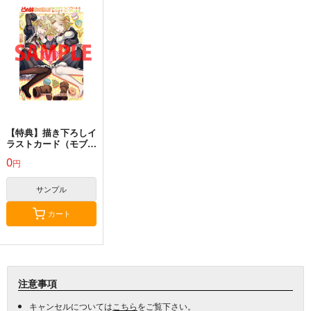
【特典】描き下ろしイ
ラストカード（モブだ
けど最強を目指しま
0
円
す！ ～ゲーム世界に
転生した俺は自由に強
さを追い求める～ 3）
サンプル
カート
注意事項
キャンセルについては
こちら
をご覧下さい。