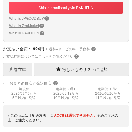
Ship internationally via RAKUFUN
What is JPGOODBUY
?
What is ZenMarket
?
What is RAKUFUN
?
お支払い金額：
924円
+
送料+サービス料・手数料
?
お支払時期についてはこちらをご覧ください
?
店舗在庫
欲しいものリストに追加
おまとめ目安と発送目安
?
毎度便
定期便（週1)
定期便（月2)
2026/08/10から
2026/08/12から
2026/08/20から
5日以内に発送
10日以内に発送
14日以内に発送
※ この商品は【配送方法】に
AOCS
は選択できません。
予めご了承の
上、ご注文ください。