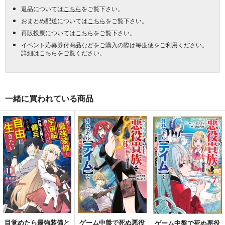
返品については
こちら
をご覧下さい。
おまとめ配送については
こちら
をご覧下さい。
再販投票については
こちら
をご覧下さい。
イベント応募券付商品などをご購入の際は毎度便をご利用ください。
詳細は
こちら
をご覧ください。
一緒に買われている商品
目覚めたら最強装備と
ゲーム中盤で死ぬ悪役
ゲーム中盤で死ぬ悪役