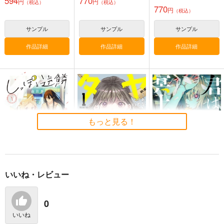
594
770
円
円
（税込）
（税込）
770
円
（税込）
サンプル
サンプル
サンプル
作品詳細
作品詳細
作品詳細
もっと見る！
いいね・レビュー
しっぽと逆鱗 1
ヤメタイ! あなたのリ
君は冥土様。 11
セット、代行します 1
小学館
小学館
小学館
0
594
770
円
円
（税込）
（税込）
770
円
いいね
（税込）