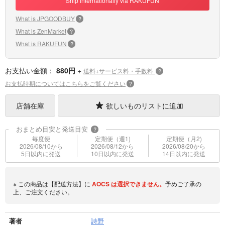
Ship internationally via RAKUFUN
What is JPGOODBUY
?
What is ZenMarket
?
What is RAKUFUN
?
お支払い金額：
880円
+
送料+サービス料・手数料
?
お支払時期についてはこちらをご覧ください
?
店舗在庫
欲しいものリストに追加
おまとめ目安と発送目安
?
毎度便
定期便（週1)
定期便（月2)
2026/08/10から
2026/08/12から
2026/08/20から
5日以内に発送
10日以内に発送
14日以内に発送
※ この商品は【配送方法】に
AOCS
は選択できません。
予めご了承の
上、ご注文ください。
著者
詩野