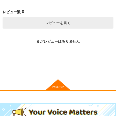
サンプル
サンプル
サンプル
0
レビュー数
作品詳細
作品詳細
作品詳細
レビューを書く
まだレビューはありません
麗の世界で有栖川 11
ギャル神官はリザレが
放課後、ボカ研で! 1
ダルい 1
小学館
小学館
小学館
594
770
円
円
（税込）
（税込）
770
円
（税込）
サンプル
サンプル
サンプル