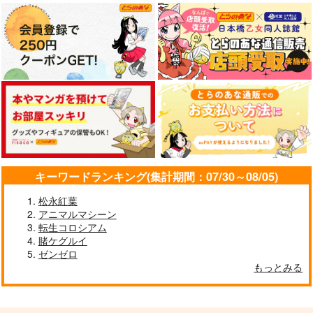
王子が空気読まなすぎ
劇光仮面 9
アオアシブラザーフッ
キーワードランキング(集計期間：07/30～08/05)
る 1
ト 2
小学館
小学館
小学館
松永紅葉
891
円
（税込）
アニマルマシーン
770
770
円
円
（税込）
（税込）
転生コロシアム
賭ケグルイ
サンプル
サンプル
サンプル
ゼンゼロ
もっとみる
作品詳細
作品詳細
作品詳細