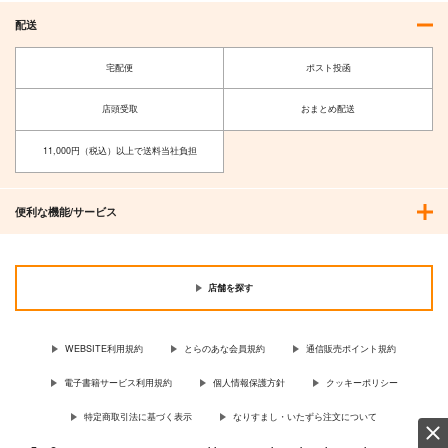
配送
宅配便
ポスト投函
店頭受取
おまとめ配送
11,000円（税込）以上で送料当社負担
ハヤテのごとく! 27
ジャイアントお嬢
様 12
小学館
小学館
便利な機能/サービス
1,980
円
（税込）
770
円
（税込）
サンプル
サンプル
店舗を探す
作品詳細
作品詳細
WEBSITE利用規約
とらのあな会員規約
通信販売ポイント規約
電子書籍サービス利用規約
個人情報保護方針
クッキーポリシー
特定商取引法に基づく表示
なりすまし・いたずら注文について