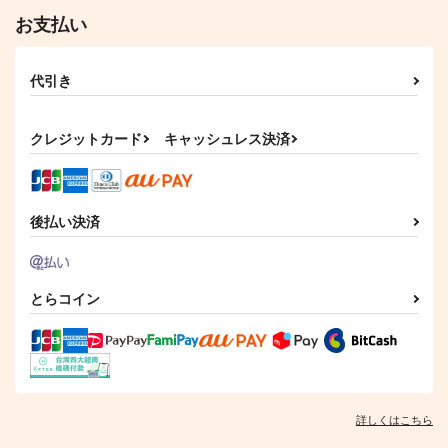
お支払い
代引き
クレジットカード
キャッシュレス決済
おかしな国のホロライ
MIX 25
異世界失格 15
後払い決済
ブファンタジー
小学館
小学館
小学館
627
770
円
円
（税込）
（税込）
770
円
（税込）
とらコイン
サンプル
サンプル
サンプル
作品詳細
作品詳細
作品詳細
詳しくはこちら