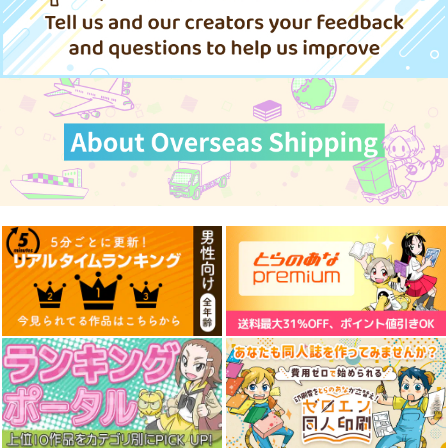
作品詳細
作品詳細
作品詳細
レッツゴー怪奇組 6
てくのぱにっくゆにば
いつか宇宙から 1
ーす 1
小学館クリエイティブ
小学館
小学館
880
770
円
円
（税込）
（税込）
770
円
（税込）
サンプル
サンプル
サンプル
作品詳細
作品詳細
作品詳細