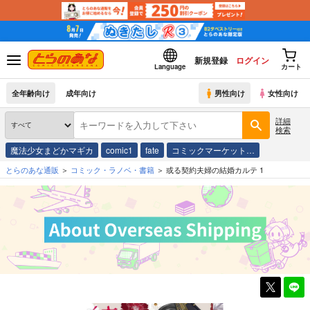
新規登録
ログイン
Language
カート
全年齢向け
成年向け
男性向け
女性向け
詳細
検索
魔法少女まどかマギカ
comic1
fate
コミックマーケット…
とらのあな通販
コミック・ラノベ・書籍
或る契約夫婦の結婚カルテ 1