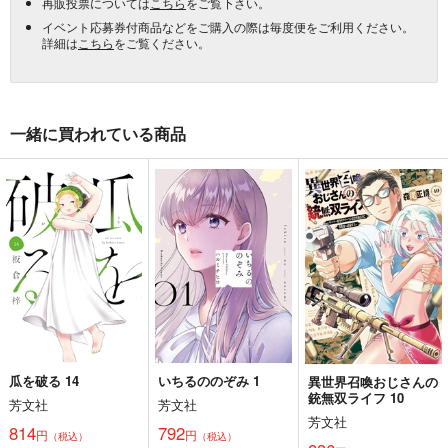
再販投票については
こちら
をご覧下さい。
イベント応募券付商品などをご購入の際は毎度便をご利用ください。
詳細は
こちら
をご覧ください。
一緒に買われている商品
瓜を破る 14
いちるののぞみ 1
異世界召喚おじさんの
銃無双ライフ 10
芳文社
芳文社
芳文社
814
792
円
円
（税込）
（税込）