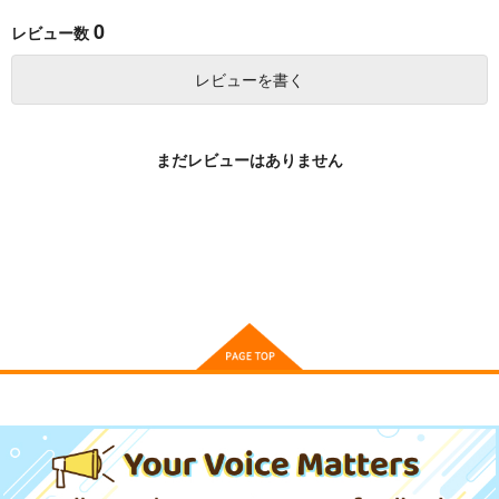
サンプル
サンプル
サンプル
0
レビュー数
作品詳細
作品詳細
作品詳細
レビューを書く
まだレビューはありません
魔女は満月に咲く 5
軍人婿さんと大根嫁さ
ミズダコちゃんからは
ん 9
逃げられない! 5
芳文社
芳文社
芳文社
891
円
（税込）
1,210
891
円
円
（税込）
（税込）
サンプル
サンプル
サンプル