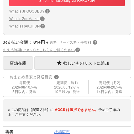
Ship internationally via RAKUFUN
What is JPGOODBUY
?
What is ZenMarket
?
What is RAKUFUN
?
お支払い金額：
814円
+
送料+サービス料・手数料
?
お支払時期についてはこちらをご覧ください
?
店舗在庫
欲しいものリストに追加
おまとめ目安と発送目安
?
毎度便
定期便（週1)
定期便（月2)
2026/08/10から
2026/08/12から
2026/08/20から
5日以内に発送
10日以内に発送
14日以内に発送
※ この商品は【配送方法】に
AOCS
は選択できません。
予めご了承の
上、ご注文ください。
著者
板場広志