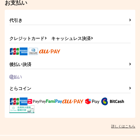
お支払い
代引き
クレジットカード
キャッシュレス決済
百合SMでふたりの気
桜の園～昭和純喫茶物
口下手声優の恋は伝わ
持ちはつながりま 6
語～ 1
らない
芳文社
芳文社
後払い決済
リブレ
891
792
878
円
円
円
（税込）
（税込）
（税込）
サンプル
サンプル
サンプル
とらコイン
作品詳細
作品詳細
作品詳細
詳しくはこちら