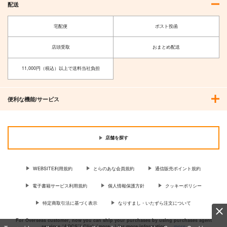
配送
宅配便
ポスト投函
店頭受取
おまとめ配送
高崎ぼすこ画
ばっどがーる 6
11,000円（税込）以上で送料当社負担
集 Atmos−アトモスフ
芳文社
ィ
竹書房
1,100
円
（税込）
3,850
円
便利な機能/サービス
（税込）
サンプル
サンプル
作品詳細
作品詳細
店舗を探す
WEBSITE利用規約
とらのあな会員規約
通信販売ポイント規約
電子書籍サービス利用規約
個人情報保護方針
クッキーポリシー
特定商取引法に基づく表示
なりすまし・いたずら注文について
For Overseas customer, now you can ship your purchases by using purchases agent
services “AOCS”! Click {more…} for more information …
more