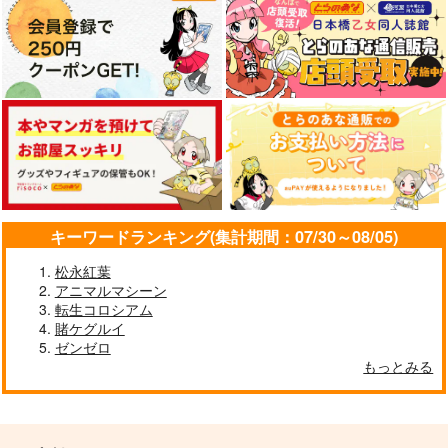
神と夢見る嫁の俺
好都合セミフレンド 4
俺の担当は怪物 1
キーワードランキング(集計期間：07/30～08/05)
芳文社
芳文社
KADOKAWA
913
1,100
924
松永紅葉
円
円
円
（税込）
（税込）
（税込）
アニマルマシーン
転生コロシアム
サンプル
サンプル
サンプル
賭ケグルイ
作品詳細
作品詳細
作品詳細
ゼンゼロ
もっとみる