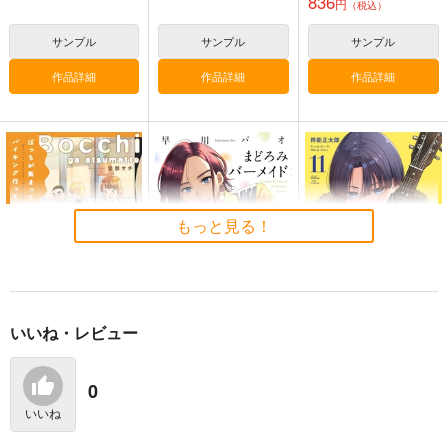
836
円
（税込）
サンプル
サンプル
サンプル
作品詳細
作品詳細
作品詳細
もっと見る！
いいね・レビュー
ぼっちが集まってバイ
まどろみバーメイ
IDOL×IDOL STORY!
キング行ってみた 2
ド 19
11
芳文社
芳文社
芳文社
0
814
858
968
円
円
円
いいね
（税込）
（税込）
（税込）