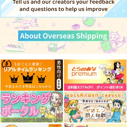
作品詳細
作品詳細
作品詳細
ぬいの直し屋 1
異世界カーチャン 1
虎耳女になったとて 1
芳文社
芳文社
芳文社
792
792
792
円
円
円
（税込）
（税込）
（税込）
サンプル
サンプル
サンプル
作品詳細
作品詳細
作品詳細