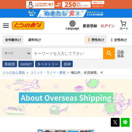
新規登録
ログイン
Language
カート
全年齢向け
成年向け
男性向け
女性向け
詳細
検索
美術部
comic1
タペストリー
原神
とらのあな通販
コミック・ラノベ・書籍
俺以外、全員無職。 4