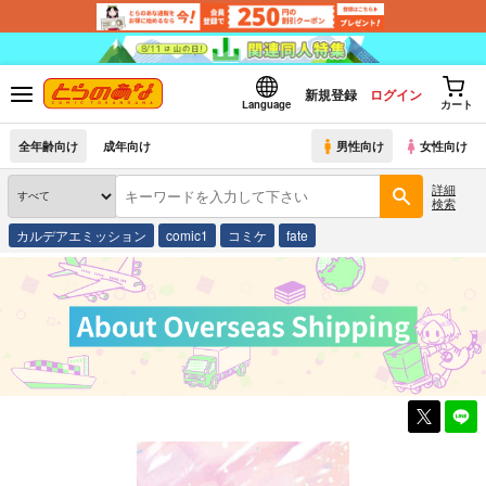
新規登録
ログイン
Language
カート
全年齢向け
成年向け
男性向け
女性向け
詳細
検索
カルデアエミッション
comic1
コミケ
fate