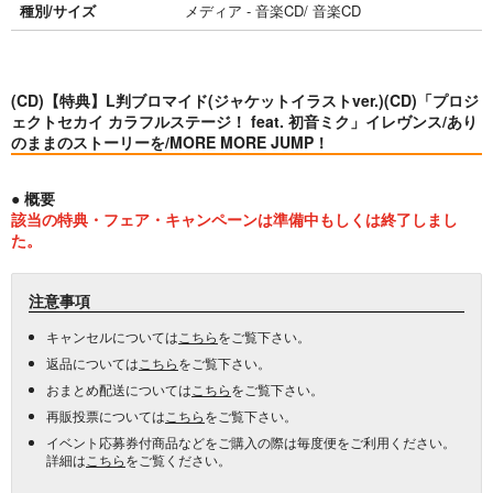
種別/サイズ
メディア - 音楽CD/ 音楽CD
(CD)【特典】L判ブロマイド(ジャケットイラストver.)(CD)「プロジ
ェクトセカイ カラフルステージ！ feat. 初音ミク」イレヴンス/あり
のままのストーリーを/MORE MORE JUMP！
● 概要
該当の特典・フェア・キャンペーンは準備中もしくは終了しまし
た。
注意事項
キャンセルについては
こちら
をご覧下さい。
返品については
こちら
をご覧下さい。
おまとめ配送については
こちら
をご覧下さい。
再販投票については
こちら
をご覧下さい。
イベント応募券付商品などをご購入の際は毎度便をご利用ください。
詳細は
こちら
をご覧ください。