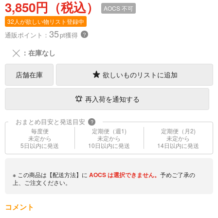
3,850円（税込）
AOCS
不可
32人が欲しい物リスト登録中
35
通販ポイント：
pt獲得
？
╳
：在庫なし
店舗在庫
欲しいものリストに追加
再入荷を通知する
おまとめ目安と発送目安
?
毎度便
定期便（週1)
定期便（月2)
未定から
未定から
未定から
5日以内に発送
10日以内に発送
14日以内に発送
※ この商品は【配送方法】に
AOCS
は選択できません。
予めご了承の
上、ご注文ください。
コメント