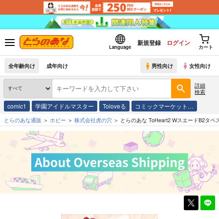
新規登録
ログイン
Language
カート
全年齢向け
成年向け
男性向け
女性向け
詳細
検索
comic1
学園アイドルマスター
Toloveる
コミックマーケット…
とらのあな通販
ホビー
株式会社虎の穴
とらのあな ToHeart2 WスエードB2