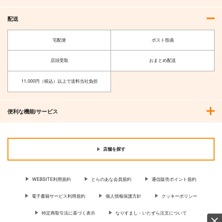
配送
宅配便
ポスト投函
店頭受取
おまとめ配送
11,000円（税込）以上で送料当社負担
便利な機能/サービス
店舗を探す
WEBSITE利用規約
とらのあな会員規約
通信販売ポイント規約
電子書籍サービス利用規約
個人情報保護方針
クッキーポリシー
特定商取引法に基づく表示
なりすまし・いたずら注文について