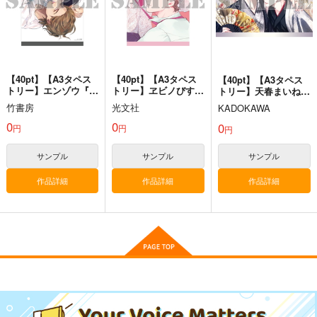
サンプル
サンプル
作品詳細
作品詳細
【40pt】【A3タペス
【40pt】【A3タペス
【40pt】【A3タペス
トリー】エンゾウ『ド
トリー】ヱビノびすく
トリー】天春まいね
ラッグレス・セック
『ラブ・チェイン・ラ
『イケないエリートΩ
竹書房
光文社
KADOKAWA
ス』(とらのあなBLコ
ブ・ジーン』(とらの
は淫らにとろける』
ミックフェア2026)
あなBLコミックフェ
(とらのあなBLコミッ
0
0
0
円
円
円
ア2026)
クフェア2026)
サンプル
サンプル
サンプル
作品詳細
作品詳細
作品詳細