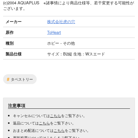
(c)2004 AQUAPLUS ※諸事情により商品仕様等、若干変更する可能性が
ございます。
メーカー
株式会社虎の穴
原作
ToHeart
種別
ホビー - その他
製品仕様
サイズ：B2縦 生地：Wスエード
#
タペストリー
注意事項
キャンセルについては
こちら
をご覧下さい。
返品については
こちら
をご覧下さい。
おまとめ配送については
こちら
をご覧下さい。
再販投票については
こちら
をご覧下さい。