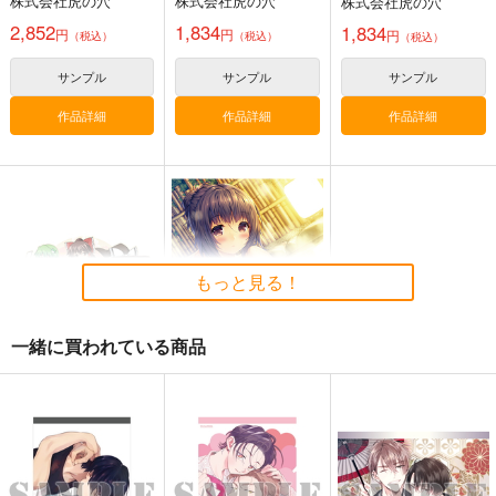
株式会社虎の穴
株式会社虎の穴
株式会社虎の穴
2,852
1,834
1,834
円
円
円
（税込）
（税込）
（税込）
サンプル
サンプル
サンプル
作品詳細
作品詳細
作品詳細
もっと見る！
一緒に買われている商品
東方Project A4クリア
さより キャンバスボ
ファイル 葉庭
ード Normal ver.【単
品版】
株式会社虎の穴
株式会社虎の穴
509
3,850
円
円
（税込）
（税込）