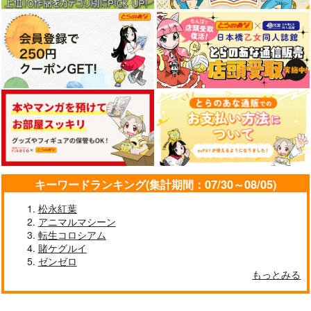
キーワードランキング(集計期間：07/30～08/05)
松永紅葉
アニマルマシーン
転生コロシアム
賭ケグルイ
ゼンゼロ
もっとみる