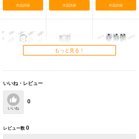
作品詳細
作品詳細
作品詳細
もっと見る！
いいね・レビュー
KADOKAWA 「文豪ス
Key-th 王子様の友
メディコス・エンタテ
トレイドッグス」 ア
達 アクリルスタンド
インメント 「コード
クリルキーホルダー
(最上虎居/メイド)
ギアス 反逆のルルー
0
770
1,980
7,040
円
円
円
（税込）
（税込）
(C106)中島敦
（税込）
シュ」 クリアカード
コレクション BOX
いいね
サンプル
サンプル
サンプル
作品詳細
作品詳細
作品詳細
0
レビュー数