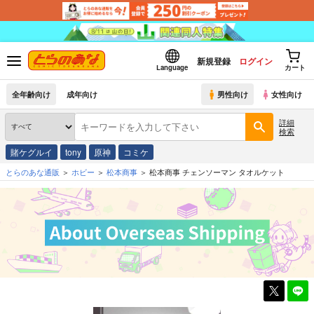
新規登録
ログイン
Language
カート
全年齢向け
成年向け
男性向け
女性向け
詳細
検索
賭ケグルイ
tony
原神
コミケ
とらのあな通販
ホビー
松本商事
松本商事 チェンソーマン タオルケット