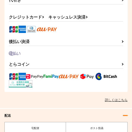
クレジットカード
キャッシュレス決済
ツインク
ムービック 初音ミク
フレア 勝利の女神：
ル WIND BREAKER
シリーズ アクリルス
NIKKE アリス：ワン
後払い決済
オーロラアクリルスタ
タンド レジャフェ
ダーランドバニー 完
1,595
1,650
23,980
円
円
円
（税込）
（税込）
ンド 梶 蓮
ス A 初音ミク
（税込）
成品
サンプル
サンプル
サンプル
とらコイン
作品詳細
作品詳細
作品詳細
詳しくはこちら
配送
宅配便
ポスト投函