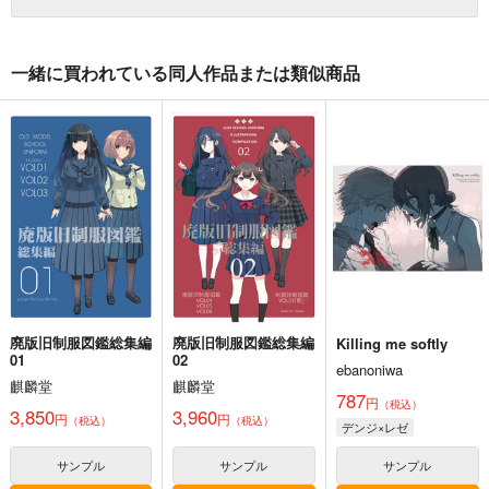
一緒に買われている同人作品または類似商品
廃版旧制服図鑑総集編
廃版旧制服図鑑総集編
Killing me softly
01
02
ebanoniwa
麒麟堂
麒麟堂
787
円
（税込）
3,850
3,960
円
円
（税込）
（税込）
デンジ×レゼ
サンプル
サンプル
サンプル