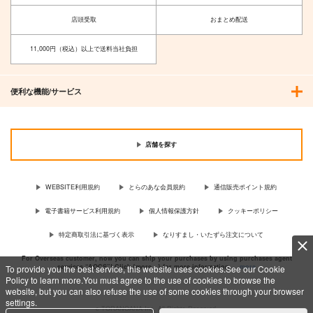
店頭受取
おまとめ配送
Reverse Studio 勝利
ツインクル 鬼滅の
の女神：NIKKE メア
刃 フォトフレスタン
11,000円（税込）以上で送料当社負担
リー：ベイゴッデ
ド Vol.4 竈門炭治郎
19,250
1,210
円
円
（税込）
（税込）
ス 完成品
サンプル
サンプル
便利な機能/サービス
作品詳細
作品詳細
店舗を探す
WEBSITE利用規約
とらのあな会員規約
通信販売ポイント規約
電子書籍サービス利用規約
個人情報保護方針
クッキーポリシー
特定商取引法に基づく表示
なりすまし・いたずら注文について
For Overseas customer, now you can ship your purchases by using purchases agent
services “AOCS”! Click {more…} for more information …
more
To provide you the best service, this website uses cookies.See our Cookie
Policy to learn more.You must agree to the use of cookies to browse the
website, but you can also refuse the use of some cookies through your browser
settings.
c TORANOANA Inc, All Rights Reserved.