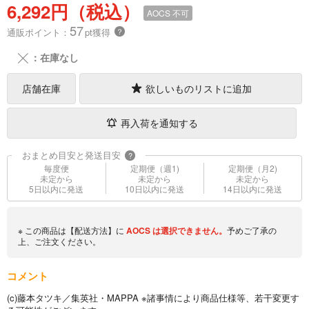
6,292円（税込）
AOCS
不可
57
通販ポイント：
pt獲得
？
╳
：在庫なし
店舗在庫
欲しいものリストに追加
再入荷を通知する
おまとめ目安と発送目安
?
毎度便
定期便（週1)
定期便（月2)
未定から
未定から
未定から
5日以内に発送
10日以内に発送
14日以内に発送
※ この商品は【配送方法】に
AOCS
は選択できません。
予めご了承の
上、ご注文ください。
コメント
(c)藤本タツキ／集英社・MAPPA ※諸事情により商品仕様等、若干変更す