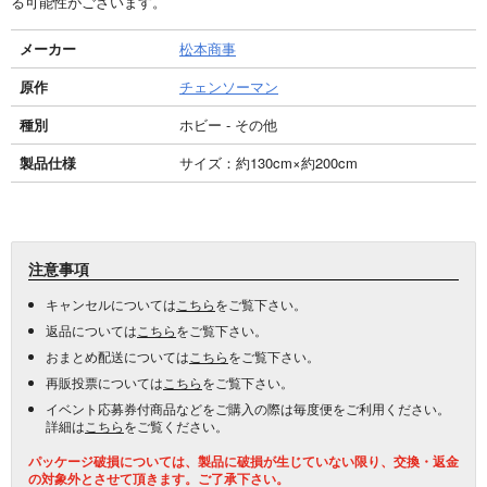
る可能性がございます。
メーカー
松本商事
原作
チェンソーマン
種別
ホビー - その他
製品仕様
サイズ：約130cm×約200cm
注意事項
キャンセルについては
こちら
をご覧下さい。
返品については
こちら
をご覧下さい。
おまとめ配送については
こちら
をご覧下さい。
再販投票については
こちら
をご覧下さい。
イベント応募券付商品などをご購入の際は毎度便をご利用ください。
詳細は
こちら
をご覧ください。
パッケージ破損については、製品に破損が生じていない限り、交換・返金
の対象外とさせて頂きます。ご了承下さい。