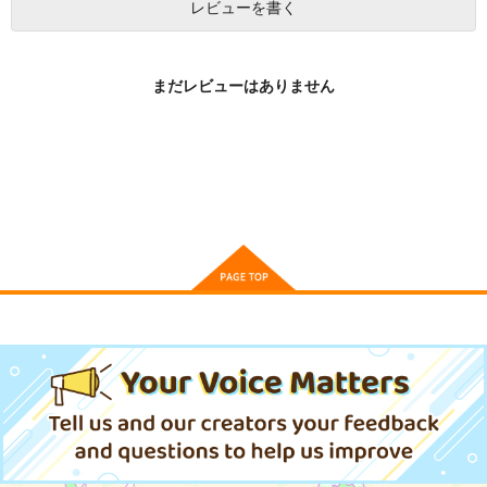
レビューを書く
まだレビューはありません
【有償特典】座るアク
みなと商事コインラン
【有償特典】アクリル
リルスタンド（みなと
ドリー 7
スタンド（ノベル み
商事コインランドリ
なと商事コインランド
KADOKAWA
KADOKAWA
KADOKAWA
ー 7）
リー きみに夜這う
星）
2,090
902
1,650
円
円
円
（税込）
（税込）
（税込）
サンプル
サンプル
サンプル
作品詳細
作品詳細
作品詳細