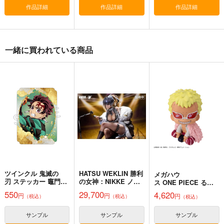
作品詳細
作品詳細
作品詳細
一緒に買われている商品
ツインクル 鬼滅の
HATSU WEKLIN 勝利
メガハウ
刃 ステッカー 竈門炭
の女神：NIKKE ノイ
ス ONE PIECE るか
治郎
ズ クラシックディー
っぷ ドンキホーテ・
550
29,700
4,620
円
円
円
（税込）
（税込）
バ 完成品
（税込）
ドフラミンゴ 完成品
サンプル
サンプル
サンプル