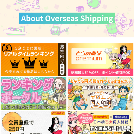
ツクルノモリ 【シュ
BANDAI SPIRITS 30
異世界でおまけの兄さ
ガーベア】フェイスパ
MF ドゥローワイバー
ん自立を目指す 5
ーツ（たれ目）単品
ン
550
2,420
アルファポリス
円
円
（税込）
（税込）
880
円
（税込）
サンプル
サンプル
サンプル
作品詳細
作品詳細
作品詳細