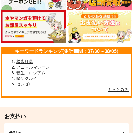
やたらやらしい深見く
スレッドエッジ コー
Key-th ハイスクール
ん 4
ドギアス 反逆のルル
D×D HERO ラバーマ
キーワードランキング(集計期間：07/30～08/05)
ーシュ メモリアルピ
ット(リアス・グレモ
5,500
彗星社
3,300
円
円
（税込）
クチャーズ 額縁マグ
（税込）
リー)
松永紅葉
ネットコレクショ
858
円
（税込）
アニマルマシーン
ン BOX
転生コロシアム
サンプル
サンプル
サンプル
賭ケグルイ
ゼンゼロ
作品詳細
作品詳細
作品詳細
もっとみる
お支払い
代引き