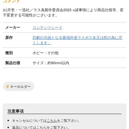
コメント
(c)天壱・一迅社／ラス為製作委員会2023 ※諸事情により商品仕様等、若
干変更する可能性がございます。
メーカー
コンテンツシード
原作
悲劇の元凶となる最強外道ラスボス女王は民の為に尽
くします。
種別
ホビー - その他
製品仕様
サイズ：約60mm以内
#
キーホルダー
注意事項
キャンセルについては
こちら
をご覧下さい。
返品については
こちら
をご覧下さい。