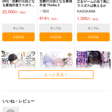
(BD)「悲劇の元凶とな
悲劇の元凶となる最強
乙女ゲームの当て馬に
る最強外道ラスボス女
外道 TheSa 2
ラスボスは救えるか
王は民の為に尽くしま
22,000
一迅社
KADOKAWA
円
（税込）
す。 Season2」BD-
BOX 上巻
814
1,595
円
円
（税込）
（税込）
サンプル
サンプル
サンプル
作品詳細
作品詳細
作品詳細
もっと見る！
いいね・レビュー
ラスボスの娘に転生し
モブ少女がラスボス魔
闇堕ちラスボス令嬢の
たけど、死ぬ運命はお
女を幸せにするまで 2
幼馴染に転生した。俺
断りです 1