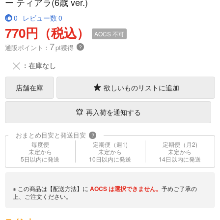
ー ティアラ(6歳 ver.)
0
レビュー数
0
770円（税込）
AOCS
不可
7
通販ポイント：
pt獲得
？
╳
：在庫なし
店舗在庫
欲しいものリストに追加
再入荷を通知する
おまとめ目安と発送目安
?
毎度便
定期便（週1)
定期便（月2)
未定から
未定から
未定から
5日以内に発送
10日以内に発送
14日以内に発送
※ この商品は【配送方法】に
AOCS
は選択できません。
予めご了承の
上、ご注文ください。