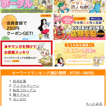
キーワードランキング(集計期間：07/30～08/05)
松永紅葉
アニマルマシーン
転生コロシアム
賭ケグルイ
ゼンゼロ
もっとみる