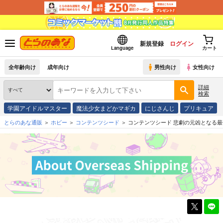
新規登録
ログイン
Language
カート
全年齢向け
成年向け
男性向け
女性向け
詳細
検索
学園アイドルマスター
魔法少女まどかマギカ
にじさんじ
プリキュア
とらのあな通販
ホビー
コンテンツシード
コンテンツシード 悲劇の元凶となる最強