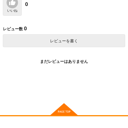
が死んだらバッドエン
KADOKAWA
KADOKAWA
一二三書房
0
ド確定なので最強にな
ったけど、もう闇堕ち
1,199
946
880
円
円
円
いいね
（税込）
（税込）
（税込）
〈ヤンデレ化〉してま
せんか? 2
サンプル
サンプル
サンプル
0
レビュー数
作品詳細
作品詳細
作品詳細
レビューを書く
まだレビューはありません
闇堕ちラスボス令嬢の
隠居暮らしのおっさ
華虎さん、あそびまし
幼馴染に転生した。俺
ん、女王陛下の剣とな
ょ
が死んだらバッドエン
る 4
一二三書房
ドリコム
竹書房
ド確定なので最強にな
ったけど、もう闇堕ち
935
792
935
円
円