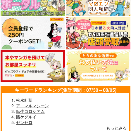
キーワードランキング(集計期間：07/30～08/05)
松永紅葉
アニマルマシーン
転生コロシアム
賭ケグルイ
ゼンゼロ
もっとみる