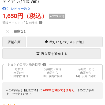
ティアラ(11歳 ver.)
0
レビュー数
0
1,650円（税込）
AOCS
不可
15
通販ポイント：
pt獲得
？
╳
：在庫なし
店舗在庫
欲しいものリストに追加
再入荷を通知する
おまとめ目安と発送目安
?
毎度便
定期便（週1)
定期便（月2)
未定から
未定から
未定から
5日以内に発送
10日以内に発送
14日以内に発送
※ この商品は【配送方法】に
AOCS
は選択できません。
予めご了承の
上、ご注文ください。