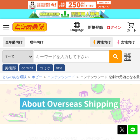
新規登録
ログイン
Language
カート
全年齢向け
成年向け
男性向け
女性向け
詳細
検索
美術部
comic1
コミケ
fate
とらのあな通販
ホビー
コンテンツシード
コンテンツシード 悲劇の元凶となる最強