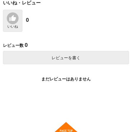
いいね・レビュー
ラスボスの娘に転生し
モブ少女がラスボス魔
闇堕ちラスボス令嬢の
たけど、死ぬ運命はお
女を幸せにするまで 2
幼馴染に転生した。俺
断りです 1
が死んだらバッドエン
KADOKAWA
KADOKAWA
一二三書房
0
ド確定なので最強にな
ったけど、もう闇堕ち
1,199
946
880
円
円
円
いいね
（税込）
（税込）
（税込）
〈ヤンデレ化〉してま
せんか? 2
サンプル
サンプル
サンプル
0
レビュー数
作品詳細
作品詳細
作品詳細
レビューを書く
まだレビューはありません
闇堕ちラスボス令嬢の
華虎さん、あそびまし
幼馴染に転生した。俺
ょ