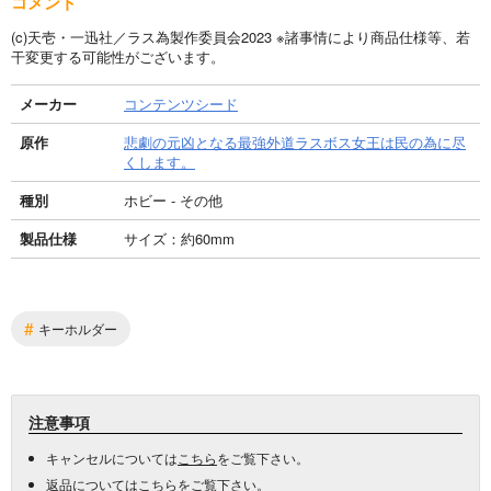
コメント
(c)天壱・一迅社／ラス為製作委員会2023 ※諸事情により商品仕様等、若
干変更する可能性がございます。
メーカー
コンテンツシード
原作
悲劇の元凶となる最強外道ラスボス女王は民の為に尽
くします。
種別
ホビー - その他
製品仕様
サイズ：約60mm
#
キーホルダー
注意事項
キャンセルについては
こちら
をご覧下さい。
返品については
こちら
をご覧下さい。