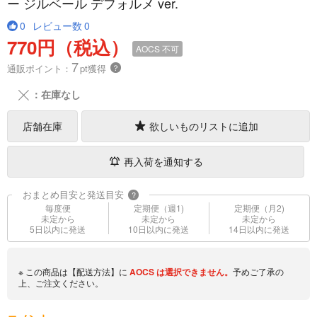
ー ジルベール デフォルメ ver.
0
レビュー数
0
770円（税込）
AOCS
不可
7
通販ポイント：
pt獲得
？
╳
：在庫なし
店舗在庫
欲しいものリストに追加
再入荷を通知する
おまとめ目安と発送目安
?
毎度便
定期便（週1)
定期便（月2)
未定から
未定から
未定から
5日以内に発送
10日以内に発送
14日以内に発送
※ この商品は【配送方法】に
AOCS
は選択できません。
予めご了承の
上、ご注文ください。