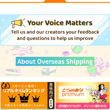
が死んだらバッドエン
一二三書房
竹書房
ド確定なので最強にな
ったけど、もう闇堕ち
935
935
円
円
（税込）
（税込）
〈ヤンデレ化〉してま
せんか? 3
サンプル
サンプル
作品詳細
作品詳細