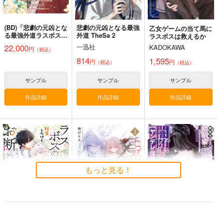
(BD)「悲劇の元凶とな
悲劇の元凶となる最強
乙女ゲームの当て馬に
る最強外道ラスボス女
外道 TheSa 2
ラスボスは救えるか
王は民の為に尽くしま
22,000
一迅社
KADOKAWA
円
（税込）
す。 Season2」BD-
BOX 上巻
814
1,595
円
円
（税込）
（税込）
サンプル
サンプル
サンプル
作品詳細
作品詳細
作品詳細
もっと見る！