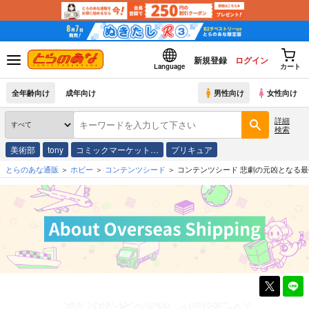
新規登録
ログイン
Language
カート
全年齢向け
成年向け
男性向け
女性向け
詳細
検索
美術部
tony
コミックマーケット…
プリキュア
とらのあな通販
ホビー
コンテンツシード
コンテンツシード 悲劇の元凶となる最強