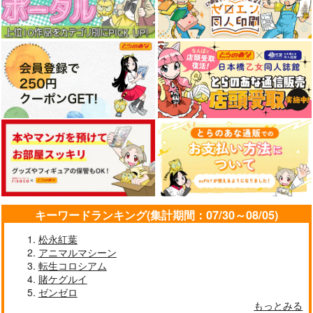
キーワードランキング(集計期間：07/30～08/05)
松永紅葉
アニマルマシーン
転生コロシアム
賭ケグルイ
ゼンゼロ
もっとみる