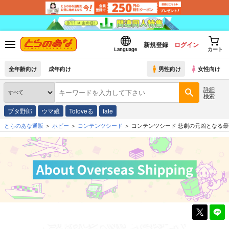
新規登録
ログイン
Language
カート
全年齢向け
成年向け
男性向け
女性向け
詳細
検索
ブタ野郎
ウマ娘
Toloveる
fate
とらのあな通販
ホビー
コンテンツシード
コンテンツシード 悲劇の元凶となる最強