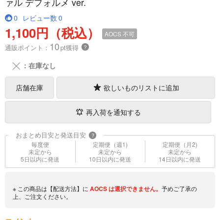
ァル デフォルメ ver.
0
レビュー数
0
1,100円（税込）
AOCS
不可
10
通販ポイント：
pt獲得
？
╳
：在庫なし
店舗在庫
欲しいものリストに追加
再入荷を通知する
おまとめ目安と発送目安
?
毎度便
定期便（週1)
定期便（月2)
未定から
未定から
未定から
5日以内に発送
10日以内に発送
14日以内に発送
※ この商品は【配送方法】に
AOCS
は選択できません。
予めご了承の
上、ご注文ください。