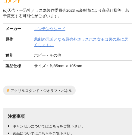
コメント
(c)天壱・一迅社／ラス為製作委員会2023 ※諸事情により商品仕様等、若
干変更する可能性がございます。
メーカー
コンテンツシード
原作
悲劇の元凶となる最強外道ラスボス女王は民の為に尽
くします。
種別
ホビー - その他
製品仕様
サイズ：約85mm × 105mm
#
アクリルスタンド・ジオラマ・パネル
注意事項
キャンセルについては
こちら
をご覧下さい。
返品については
こちら
をご覧下さい。