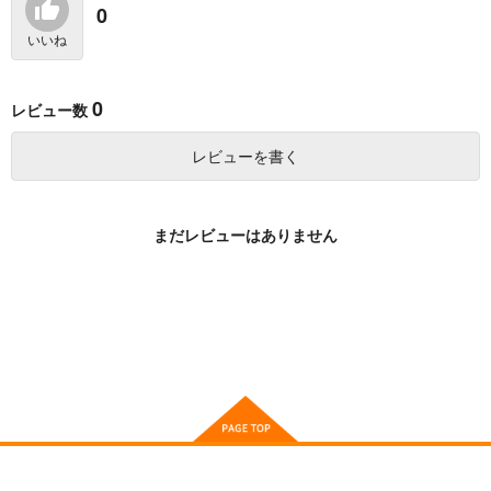
が死んだらバッドエン
KADOKAWA
KADOKAWA
一二三書房
0
ド確定なので最強にな
ったけど、もう闇堕ち
1,199
946
880
円
円
円
いいね
（税込）
（税込）
（税込）
〈ヤンデレ化〉してま
せんか? 2
サンプル
サンプル
サンプル
0
レビュー数
作品詳細
作品詳細
作品詳細
レビューを書く
まだレビューはありません
闇堕ちラスボス令嬢の
華虎さん、あそびまし
幼馴染に転生した。俺
ょ
が死んだらバッドエン
一二三書房
竹書房
ド確定なので最強にな
ったけど、もう闇堕ち
935
935
円
円