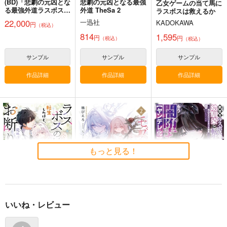
(BD)「悲劇の元凶とな
悲劇の元凶となる最強
乙女ゲームの当て馬に
る最強外道ラスボス女
外道 TheSa 2
ラスボスは救えるか
王は民の為に尽くしま
22,000
一迅社
KADOKAWA
円
（税込）
す。 Season2」BD-
BOX 上巻
814
1,595
円
円
（税込）
（税込）
サンプル
サンプル
サンプル
作品詳細
作品詳細
作品詳細
もっと見る！
いいね・レビュー
ラスボスの娘に転生し
モブ少女がラスボス魔
闇堕ちラスボス令嬢の
たけど、死ぬ運命はお
女を幸せにするまで 2
幼馴染に転生した。俺
断りです 1