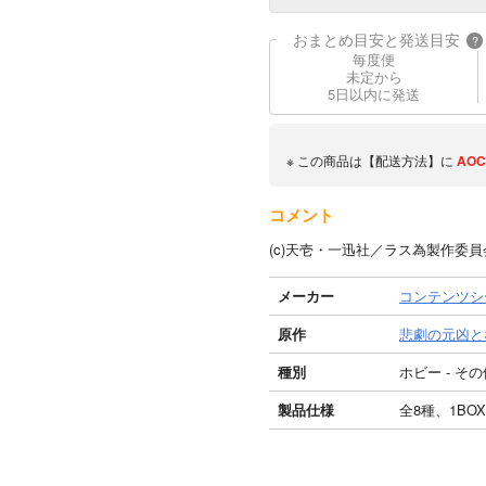
おまとめ目安と発送目安
?
毎度便
未定から
5日以内に発送
※ この商品は【配送方法】に
AOC
コメント
(c)天壱・一迅社／ラス為製作委員会
メーカー
コンテンツシ
原作
悲劇の元凶と
種別
ホビー - その
製品仕様
全8種、1BO