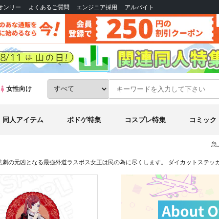
Bオンリー
よくあるご質問
エンジニア採用
アルバイト
女性向け
同人アイテム
ボドゲ特集
コスプレ特集
コミック
急
悲劇の元凶となる最強外道ラスボス女王は民の為に尽くします。 ダイカットステッカー