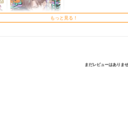
もっと見る！
まだレビューはありま
王
華虎さん、あそびましょ
竹書房
935
円
（税込）
サンプル
作品詳細