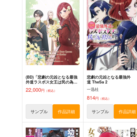
(BD)「悲劇の元凶となる最強
悲劇の元凶となる最強外
外道ラスボス女王は民の為に
道 TheSa 2
尽くします。 Season2」BD-
22,000
一迅社
円
（税込）
BOX 上巻
814
円
（税込）
サンプル
作品詳細
サンプル
作品詳細