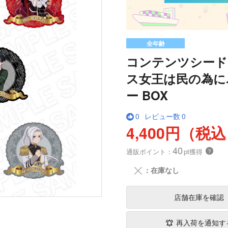
全年齢
コンテンツシード
ス女王は民の為に
ー BOX
0
レビュー数
0
4,400円（税
40
通販ポイント：
pt獲得
？
╳
：在庫なし
店舗在庫
を確認
再入荷を通知す