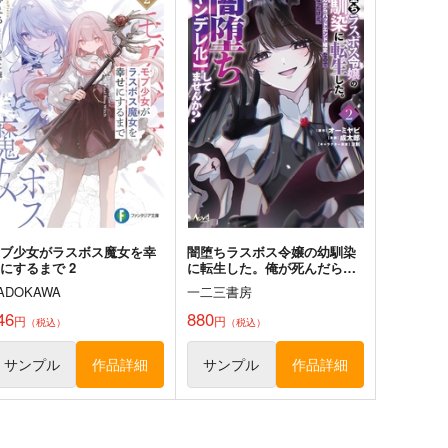
モブ少女がラスボス魔女を幸
闇堕ちラスボス令嬢の幼馴染
にするまで 2
に転生した。俺が死んだらバ
ッドエンド確定なので最強に
ADOKAWA
一二三書房
なったけど、もう闇堕ち〈ヤ
ンデレ化〉してませんか? 2
46
880
円
円
（税込）
（税込）
サンプル
作品詳細
サンプル
作品詳細