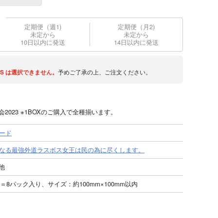
定期便（週1)
定期便（月2)
未定から
未定から
10日以内に発送
14日以内に発送
S
は選択できません。
予めご了承の上、ご注文ください。
2023 ※1BOXのご購入で全種揃います。
ード
なる最強外道ラスボス女王は民の為に尽くします。
他
X＝8パック入り、サイズ：約100mm×100mm以内