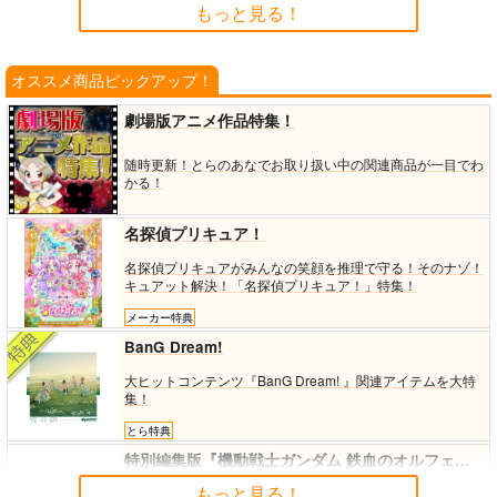
燕 3rd Single「クラ
♪ LIVE EMOTION 2n
もっと見る！
バンダイナムコエンタ
キングレコード
キングレコード
イアイ」
d Anniversary CD 真
ーテインメント
斗・蘭丸・瑛一・ヴァ
2,000
1,980
円
円
（税込）
（税込）
ン・シオン
2,500
円
（税込）
「魔法少女リリカルなのは EX
劇場版「鬼滅の刃」無限城編
オススメ商品ピックアップ！
CEEDS Gun Blaze Vengeanc
第一章 猗窩座再来(完全生産限
サンプル
サンプル
サンプル
e」オープニングテーマ CRIM
定版) (アクリルスタッキングB
劇場版アニメ作品特集！
SON BULLET/水樹奈々
OX付限定版)
(BD)「骸骨騎士様、只
(BD)「少女☆歌劇 レ
(DVD)NANA MIZUKI
カート
カート
注文不可
随
時
更
新
！
と
ら
の
あ
な
で
お
取
り
扱
い
中
の
関
連
商
品
が
一
目
で
わ
今異世界へお出掛け中
ヴュースタァライト」
LIVE VISION × VISIO
か
る
！
II」 Blu-ray BOX (と
スペシャルライ
N＋/水樹奈々
オーバーラップ
ポニーキャニオン
キングレコード
らのあな限定版)
ブ “Starry Horizon”
No.10
Blu-ray(初回限定版)
33,000
16,500
12,100
円
円
円
名探偵プリキュア！
（税込）
（税込）
（税込）
名
探
偵
プ
リ
キ
ュ
ア
が
み
ん
な
の
笑
顔
を
推
理
で
守
る
！
そ
の
ナ
ゾ
！
サンプル
サンプル
サンプル
キ
ュ
ア
ッ
ト
解
決
！
「
名
探
偵
プ
リ
キ
ュ
ア
！
」
特
集
！
「少女☆歌劇 レヴュースタァ
THE IDOLM@STER 765PRO
カート
カート
メーカー特典
ライト」スペシャルライブ “St
ALLSTARS LIVE ～NEVER E
注文不可
arry Horizon” Blu-ray(初回限
ND IDOL!!!!!!!!!!!!!～ LIVE Blu
BanG Dream!
定版)
-ray
No.6
No.6
No.6
大
ヒ
ッ
ト
コ
ン
テ
ン
ツ
『
B
a
n
G
D
r
e
a
m
!
』
関
連
ア
イ
テ
ム
を
大
特
集
！
とら特典
(CD)AIM STAR(初回
特別編集版『機動戦士ガンダム 鉄血のオルフェンズ ウルズハント -小さな挑戦者の軌跡-』／『機動戦士ガンダム 鉄血のオルフェンズ』10周年記念新作短編「幕間の楔」 (数量限定版)
限定盤)/愛美
もっと見る！