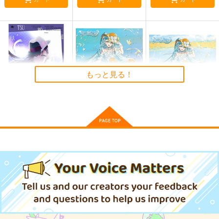
LTAGE Live！」Blu-ray特装
盤
黄泉のツガイ
MFゴースト3rd
『
頭
文
字
D
』
後
継
作
！
新
公
道
最
速
伝
説
、
つ
い
に
開
幕
！
最
速
を
駆
け
る
の
は
、
最
強
”
神
1
5
”
の
ド
ラ
イ
バ
ー
か
挑
戦
者
か
ー
ア
ニ
メ
(BD)黄泉のツガ
『
M
F
ゴ
ー
ス
ト
』
特
集
イ 7(完全生産限定版)
アニプレックス
デジモンゴーストゲーム
9,900
もっと見る！
円
（税込）
そ
の
怪
奇
は
加
速
す
る
。
ア
ニ
メ
「
デ
ジ
モ
ン
ゴ
ー
ス
ト
ゲ
ー
ム
」
特
集
！
サンプル
Adamantite(初回限定盤A)/葛
メイドさんは食べるだけ
葉
カート
らんま1/2 Blu-ray Disc BOX Vol.2(完全生産限定版)
(CD)「学園アイドルマ
(DVD)『初音ミク「マ
(BD)『初音ミク「マジ
個
性
豊
か
な
キ
ャ
ラ
ク
タ
ー
た
ち
が
繰
り
広
げ
る
ド
タ
バ
タ
格
闘
ラ
ブ
スター」雨夜
ジカルミラ
カルミライ 2026」』
コ
メ
デ
ィ
ー
、
こ
こ
に
開
幕
！
燕 3rd Single「クラ
イ 2026」』DVD限定
Blu-ray通常盤
バンダイナムコエンタ
フライングドッグ
フライングドッグ
イアイ」
盤
ーテインメント
9,350
6,930
「Ｄｒ．ＳＴＯＮＥ」 4th SEASON Blu-ray BOX 3
円
円
（税込）
（税込）
2,500
円
（税込）
石
器
時
代
か
ら
現
代
文
明
ま
で
、
科
学
史
2
0
0
万
年
を
駆
け
上
が
る
！
前
代
未
聞
の
ク
ラ
フ
ト
冒
険
譚
、
こ
こ
に
開
幕
！
「
Ｄ
ｒ
．
Ｓ
Ｔ
Ｏ
Ｎ
サンプル
サンプル
サンプル
Ｅ
」
特
集
！
上伊那ぼたん、酔へる姿は百
あかね噺
合の花
カート
カート
カート
Re:ゼロから始める異世界生活 4th season