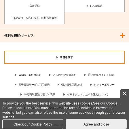
店頭受取
おまとめ配送
11,000円（税込）以上で送料当社負担
便利な機能/サービス
店舗を探す
WEBSITE利用規約
とらのあな会員規約
通信販売ポイント規約
電子書籍サービス利用規約
個人情報保護方針
クッキーポリシー
特定商取引法に基づく表示
なりすまし・いたずら注文について
To provide you the best service, this website uses cookies.See our Cookie
For Overseas customer, now you can ship your purchases by using purchases agent
Policy to learn more.You must agree to the use of cookies to browse the
services “AOCS”! Click {more…} for more information …
more
website, but you can also refuse the use of some cookies through your browser
settings.
Check our Cookie Policy
Agree and close
c TORANOANA Inc, All Rights Reserved.