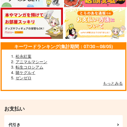
メーカー特典
勇者パーティーにかわいい子がいたので、告白してみた。 Blu-ray BOX
人
間
と
魔
族
の
織
り
成
す
異
世
界
一
ピ
ュ
ア
で
ち
ょ
っ
と
厨
二
な
、
”
ラ
ブ
コ
メ
”
フ
ァ
ン
タ
ジ
ー
！
インゴクダンチ
NEEDY GIRL OVERDOSE
キーワードランキング(集計期間：07/30～08/05)
松永紅葉
アニマルマシーン
(CD)New World Carni
(CD)THE IDOLM@ST
転生コロシアム
(CD)うたの☆プリンス
val ～いざ魅惑の大海
ER MILLION BATTLE
さまっ♪HE★VENSミ
賭ケグルイ
原へ～(初回限定盤A)
OF THE＠
ニアルバム
ゼンゼロ
ユニバーサル ミュー
ランティス
キングレコード
TER 09 100てん☆ナ
「HE★VENS SENSA
もっとみる
ジック合同会社
ンバーワン！
TION」
1,870
4,180
円
円
（税込）
（税込）
5,000
「超かぐや姫！」Blu-ray
円
（税込）
サンプル
サンプル
サンプル
お支払い
カート
カート
カート
代引き