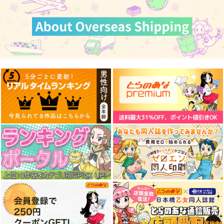
仲
間
と
共
に
、
す
べ
て
を
取
り
戻
す
た
め
、
命
を
懸
け
た
少
年
の
旅
路
が
始
ま
る
─
─
『
R
e
:
ゼ
ロ
か
ら
始
め
る
異
世
界
生
活
』
特
集
！
メーカー特典
霧尾ファンクラブ
藍
美
と
波
、
大
好
き
な
人
の
話
を
す
る
、
2
人
だ
け
の
大
切
な
時
間
。
「アイカツアカデミー！」Heli
ア
ニ
メ
「
霧
尾
フ
ァ
ン
ク
ラ
ブ
」
特
集
！
anthe Solo Collection(ミッシ
POLYPHONY(初回限定盤)/前
ョン・エリオント盤)
島亜美
VTuber『にじさんじ』
に
じ
さ
ん
じ
の
関
連
C
D
を
大
特
集
！
(BD)『初音ミク「マジ
(CD)New World Carni
(CD)New World Carni
カルミライ 2026」』
val ～いざ魅惑の大海
val ～いざ魅惑の大海
メーカー特典
Blu-ray限定盤
原へ～(通常盤)
原へ～(初回限定盤B)
フライングドッグ
ユニバーサル ミュー
ユニバーサル ミュー
ようこそ実力至上主義の教室へ 4th Season
ジック合同会社
ジック合同会社
10,450
円
（税込）
2
年
目
の
学
校
生
活
の
幕
が
今
、
切
っ
て
落
と
さ
れ
る
。
『
よ
う
こ
そ
2,750
6,500
実
力
至
上
主
義
の
教
室
へ
4
t
h
S
e
a
s
o
n
』
特
集
！
円
円
（税込）
（税込）
Peachful Story(通常盤)/桃鈴
メーカー特典
名探偵プリキュア！
ねね
サンプル
サンプル
サンプル
お隣の天使様にいつの間にか駄目人間にされていた件2
カート
カート
カート
2
人
の
甘
く
て
焦
れ
っ
た
い
恋
の
物
語
は
続
く
ー
ー
ア
ニ
メ
『
お
隣
の
天
使
様
に
い
つ
の
間
に
か
駄
目
人
間
に
さ
れ
て
い
た
件
』
特
集