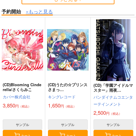
キングレコード
『
鉄
血
の
オ
ル
フ
ェ
ン
ズ
』
1
0
周
年
記
念
作
品
！
8,800
»もっと見る
予約開始
円
（税込）
アイドルマスター ミリオンラ
茉莉花ちゃんの好感度はぶっ
「ドロヘドロ」Season2
イブ！
こわれている
サンプル
(BD)NANA MIZUKI LI
(BD)劇場版「鬼滅の
カート
(BD)黄泉のツガ
と
び
こ
め
！
混
沌
の
沼
！
ア
ニ
メ
「
ド
ロ
ヘ
ド
ロ
」
特
集
！
VE VISION × VISION
刃」無限城編 第一
イ 8(完全生産限定版)
＋/水樹奈々
章 猗窩座再来(完全生
キングレコード
アニプレックス
アニプレックス
産限定版) (アクリルス
最強の王様、二度目の人生は何をする？
タッキングBOX付限
12,100
15,400
9,900
円
円
円
（税込）
（税込）
（税込）
定版)
冷
酷
無
情
な
王
様
の
転
生
冒
険
フ
ァ
ン
タ
ジ
ー
！
ア
ニ
メ
「
最
強
の
王
サンプル
サンプル
サンプル
様
、
二
度
目
の
人
生
は
何
を
す
る
？
」
特
集
カート
カート
注文不可
ウマ娘 プリティーダービー
異世界のんびり農家2
姫様“拷問”の時間です 第2期 Blu-ray BOX
(CD)Blooming Cinde
(CD)うたの☆プリンス
(CD)「学園アイドルマ
rella/さくらみこ
さまっ
スター」雨夜
No.6
♪「PRISM FOREVE
燕 2nd Single「三分
誰
も
が
笑
顔
に
な
れ
る
世
界
一
や
さ
し
い
“
拷
問
”
フ
ァ
ン
タ
ジ
ー
ア
ニ
カバー株式会社
キングレコード
バンダイナムコエンタ
R!」
半の創世」
メ
開
幕
！
ーテインメント
3,850
1,650
円
円
（税込）
（税込）
2,500
円
機動戦士Gundam GQuuuuuuX
（税込）
サンプル
サンプル
サンプル
カ
ラ
ー
×
サ
ン
ラ
イ
ズ
、
夢
が
交
わ
る
。
ア
ニ
メ
「
機
動
戦
士
G
u
n
d
a
m
G
Q
u
u
u
u
u
u
X
」
特
集
「ポケモン feat. 初音ミク VO
カート
カート
カート