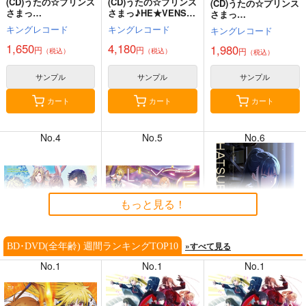
(CD)うたの☆プリンス
(CD)うたの☆プリンス
(CD)うたの☆プリンス
り
春夏秋冬代行者 春の舞
さまっ
さまっ♪HE★VENSミ
さまっ
♪「PRISM FOREVE
ニアルバム
♪ LIVE EMOTION 2n
キングレコード
キングレコード
キングレコード
R!」
「HE★VENS SENSA
d Anniversary CD 音
TION」
也・那月・藍・ナギ
1,650
4,180
1,980
円
円
円
（税込）
（税込）
（税込）
サンプル
サンプル
サンプル
カート
カート
カート
「魔法の姉妹ルルットリリ
ィ」 Song Collection＆Soun
No.4
No.5
No.6
学園アイドルマスター
dtrack
もっと見る！
»すべて見る
BD･DVD(全年齢) 週間ランキングTOP10
No.1
No.1
No.1
アイドルマスター シャイニー
「ばっどがーる」「天狼群 1st
カラーズ
LIVE-フェンリル-」Blu-ray
(CD)うたの☆プリンス
(CD)うたの☆プリンス
(CD)「学園アイドルマ
さまっ
さまっ
スター」雨夜