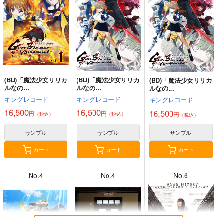
♪ LIVE EMOTION 2n
♪ LIVE EMOTION 2n
燕 2nd Single「三分
キングレコード
キングレコード
バンダイナムコエンタ
d Anniversary CD ト
d Anniversary CD レ
半の創世」
キヤ・カミュ・瑛二・
ン・翔・セシル・嶺
ーテインメント
1,980
1,980
円
円
（税込）
（税込）
大和
二・綺羅
2,500
円
（税込）
サンプル
サンプル
サンプル
カート
カート
「スノウボールアース」Blu-ra
劇場版総集編 ガールズバンド
注文不可
(BD)「魔法少女リリカ
(BD)「魔法少女リリカ
y BOX 完全初回生産限定版
クライ
(BD)「魔法少女リリカ
ルなの
ルなの
ルなの
No.6
No.6
No.6
は EXCEEDS Gun Bl
は EXCEEDS Gun Bl
は EXCEEDS Gun Bl
キングレコード
キングレコード
キングレコード
aze Vengeance」Blu-
aze Vengeance」Blu-
aze Vengeance」Blu-
ray Vol.1 【初回限定
ray Vol.2 【初回限定
ray Vol.3 【初回限定
16,500
16,500
16,500
円
円
円
（税込）
（税込）
（税込）
版】
版】
版】
サンプル
サンプル
サンプル
カート
カート
カート
プロジェクトセカイ COLORF
ゾンビランドサガLIVE～フラ
UL LIVE 5th - Frontier -(初回
ンシュシュ ゆめぎんがフェス
No.4
No.4
No.6
限定盤)
ティバル～
(CD)「学園アイドルマ
(CD)AIM STAR(通常
(CD)うたの☆プリンス
スター」雨夜
盤)/愛美
さまっ