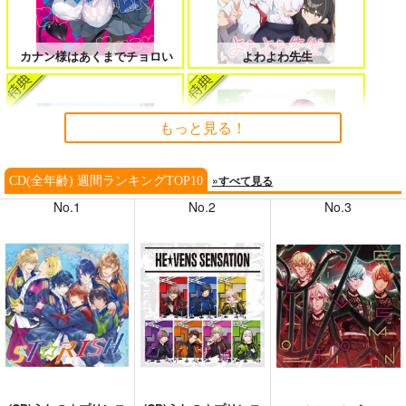
カナン様はあくまでチョロい
よわよわ先生
もっと見る！
»すべて見る
CD(全年齢) 週間ランキングTOP10
No.1
No.2
No.3
悲劇の元凶となる最強外道ラ
twice upon a time(初回限定
スボス女王は民の為に尽くし
盤)/harmoe
ます。Season2
Summer Challenger/水瀬いの