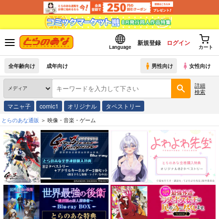
新規登録
ログイン
Language
カート
全年齢向け
成年向け
男性向け
女性向け
詳細
検索
マニャ子
comic1
オリジナル
タペストリー
とらのあな通販
映像・音楽・ゲーム