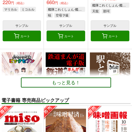
220
660
円
円
（税込）
（税込）
艦隊これくしょん-艦これ-
マリカル
ミコルル
艦隊これくしょん-艦これ-
天龍
那珂
暁
空母ヲ級
サンプル
サンプル
サンプル
カート
カート
カート
もっと見る！
電子書籍 専売商品ピックアップ
ボクカワウソ戦隊ビッ
鉄道まんが道 電子版
駅と女子高生 電子版
クセブン
松山せいじ
松山せいじ
Mystic Lab
110
110
円
円
（税込）
（税込）