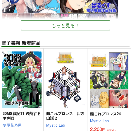
もっと見る！
電子書籍 新着商品
30MS戦記11 過熱する
艦これプロレス 四方
艦これプロレス24
争奪戦
山話２
Mystic Lab
夢屋花乃屋
Mystic Lab
2,200
円
（税込）