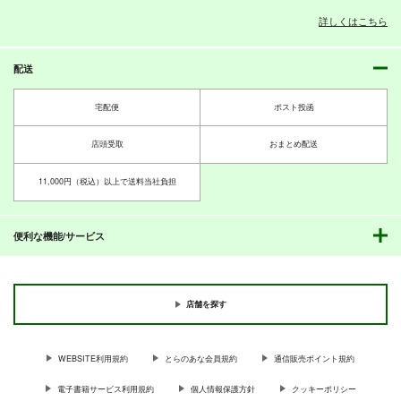
詳しくはこちら
配送
PI-20
PI-19
PI-18
ぱるくす
ぱるくす
ぱるくす
宅配便
ポスト投函
330
330
330
円
円
専売
専売
円
専売
（税込）
（税込）
（税込）
THE IDOLM@STER MILLION LIVE!
THE IDOLM@STER MILLION LIVE!
THE IDOLM@STER MILLION LIVE!
店頭受取
おまとめ配送
北沢志保
最上静香
北沢志保
最上静香
七尾百合子×望月杏奈
田中琴葉
11,000円（税込）以上で送料当社負担
サンプル
サンプル
サンプル
カート
カート
カート
便利な機能/サービス
店舗を探す
WEBSITE利用規約
とらのあな会員規約
通信販売ポイント規約
電子書籍サービス利用規約
個人情報保護方針
クッキーポリシー