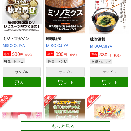
660
円
（税込）
オリジナル
オリジナル
艦隊これくしょん-艦これ-
ボクカワウソ
長門
コロラド
サンプル
サンプル
サンプル
カート
カート
カート
ミソ・マガジン
味噌経済
味噌画報
MISO-OJIYA
MISO-OJIYA
MISO-OJIYA
330
330
330
円
円
専売
専売
円
専売
（税込）
（税込）
（税込）
料理・レシピ
料理・レシピ
料理・レシピ
サンプル
サンプル
サンプル
カート
カート
カート
角と板と魔法記師9
とりからの巣
もっと見る！
440
円
（税込）