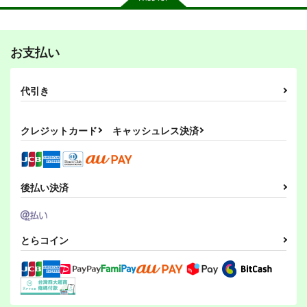
お支払い
その後のDB真15巻
ひらいて
PI-21
スタジオtomorrow
あひるセンター
ぱるくす
代引き
1,210
550
330
円
円
専売
専売
円
専売
（税込）
（税込）
（税込）
ドラゴンボール
リバース：1999
THE IDOLM@STER MILLION LIVE!
クレジットカード
キャッシュレス決済
孫悟空
孫悟飯
レコレータ
北沢志保
最上静香
ピッコロ
エル・アレフ
サンプル
サンプル
サンプル
カート
カート
カート
後払い決済
とらコイン