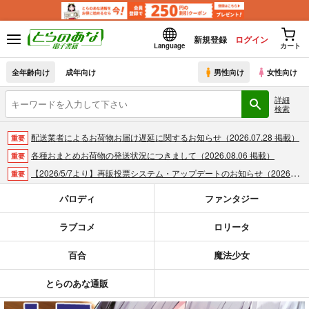
新規登録
ログイン
Language
カート
全年齢向け
成年向け
男性向け
女性向け
詳細
検索
配送業者によるお荷物お届け遅延に関するお知らせ（2026.07.28 掲載）
重要
各種おまとめお荷物の発送状況につきまして（2026.08.06 掲載）
重要
【2026/5/7より】再販投票システム・アップデートのお知らせ（2026.05.07 掲載）
重要
【2026/4/1より】とらのあなプレミアム、新支払い方法＆新プラン導入のお知らせ（2026.03.09 掲載）
重要
パロディ
ファンタジー
おまとめサイクル「定期便(月2)」一般会員様の利用再開のお知らせ（2026.02.05 掲載）
重要
ラブコメ
ロリータ
「とらのあな×駿河屋日本橋乙女同人誌館」通販店頭受取サービス開始のお知らせ（2026.01.05 更新｜2025.12.30 掲載）
重要
【2025/12/1より】「通販ポイント⇒とらコイン変換キャンペーン」終了のお知らせ（2025.11.21 掲載）
重要
百合
魔法少女
個人情報保護方針の改定について（2025.09.19 更新｜2025.08.01 掲載）
重要
ポイント付与・管理体制改定のお知らせ（2024.11.20 掲載）
重要
とらのあな通販
全てのお知らせを見る