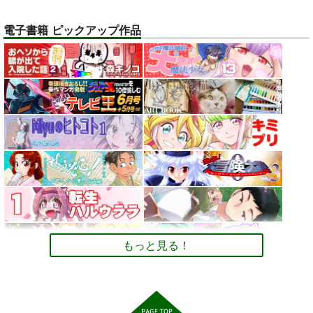
オリジナル
ベル・メリオン
電子書籍 ピックアップ作品
アシオ・グレース
サンプル
ホワイト
トレスOK！体型レタ
デュエマカードで他
【大阪関西万博
カート
ッチなしの『美脚とお
TCGのデッキと対戦
2025】 予約全コンプ
尻のポーズ写真集／九
するためのCard-
リート攻略ガイド２＆
お尻カンパニー
ツボッシー
AUREA GOLD
条ねぎ』
Uni ルールブック
万博旅行１日スケジュ
ール日記: EXPO 女一
2,750
110
598
円
円
専売
専売
円
専売
（税込）
（税込）
（税込）
人のんびりルーズ
オリジナル
デュエル・マスターズ
ミャクミャ
オリジナル
旅 11ノンフィクショ
クｘサーキュラー
ン 旅行記
サンプル
サンプル
サンプル
カート
カート
カート
もっと見る！