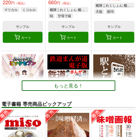
220
660
円
円
（税込）
（税込）
艦隊これくしょん-艦これ-
マリカル
ミコルル
艦隊これくしょん-艦これ-
天龍
那珂
暁
空母ヲ級
サンプル
サンプル
サンプル
カート
カート
カート
もっと見る！
電子書籍 専売商品ピックアップ
ボクカワウソ戦隊ビッ
鉄道まんが道 電子版
駅と女子高生 電子版
クセブン
松山せいじ
松山せいじ
Mystic Lab
110
110
円
円
（税込）
（税込）