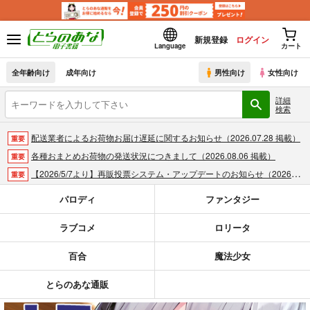
新規登録
ログイン
Language
カート
全年齢向け
成年向け
男性向け
女性向け
詳細
検索
配送業者によるお荷物お届け遅延に関するお知らせ（2026.07.28 掲載）
重要
各種おまとめお荷物の発送状況につきまして（2026.08.06 掲載）
重要
【2026/5/7より】再販投票システム・アップデートのお知らせ（2026.05.07 掲載）
重要
【2026/4/1より】とらのあなプレミアム、新支払い方法＆新プラン導入のお知らせ（2026.03.09 掲載）
重要
パロディ
ファンタジー
おまとめサイクル「定期便(月2)」一般会員様の利用再開のお知らせ（2026.02.05 掲載）
重要
ラブコメ
ロリータ
「とらのあな×駿河屋日本橋乙女同人誌館」通販店頭受取サービス開始のお知らせ（2026.01.05 更新｜2025.12.30 掲載）
重要
【2025/12/1より】「通販ポイント⇒とらコイン変換キャンペーン」終了のお知らせ（2025.11.21 掲載）
重要
百合
魔法少女
個人情報保護方針の改定について（2025.09.19 更新｜2025.08.01 掲載）
重要
ポイント付与・管理体制改定のお知らせ（2024.11.20 掲載）
重要
とらのあな通販
全てのお知らせを見る