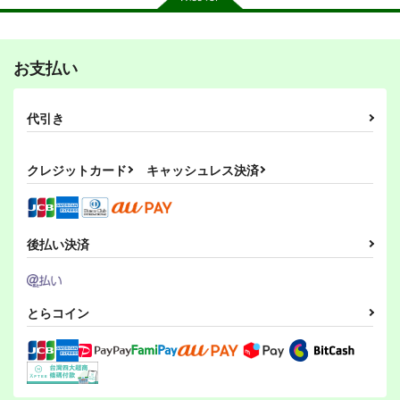
お支払い
その後のDB真15巻
ひらいて
PI-21
スタジオtomorrow
あひるセンター
ぱるくす
代引き
1,210
550
330
円
円
専売
専売
円
専売
（税込）
（税込）
（税込）
ドラゴンボール
リバース：1999
THE IDOLM@STER MILLION LIVE!
クレジットカード
キャッシュレス決済
孫悟空
孫悟飯
レコレータ
北沢志保
最上静香
ピッコロ
エル・アレフ
サンプル
サンプル
サンプル
カート
カート
カート
後払い決済
とらコイン