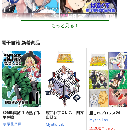
もっと見る！
電子書籍 新着商品
30MS戦記11 過熱する
艦これプロレス 四方
艦これプロレス24
争奪戦
山話２
Mystic Lab
夢屋花乃屋
Mystic Lab
2,200
円
（税込）