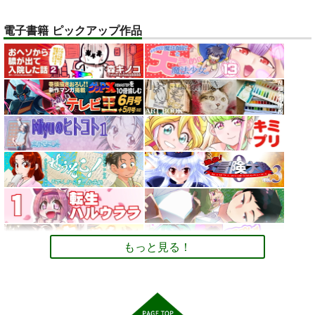
オリジナル
ベル・メリオン
電子書籍 ピックアップ作品
アシオ・グレース
サンプル
ホワイト
トレスOK！体型レタ
デュエマカードで他
【大阪関西万博
カート
ッチなしの『美脚とお
TCGのデッキと対戦
2025】 予約全コンプ
尻のポーズ写真集／九
するためのCard-
リート攻略ガイド２＆
お尻カンパニー
ツボッシー
AUREA GOLD
条ねぎ』
Uni ルールブック
万博旅行１日スケジュ
ール日記: EXPO 女一
2,750
110
598
円
円
専売
専売
円
専売
（税込）
（税込）
（税込）
人のんびりルーズ
オリジナル
デュエル・マスターズ
ミャクミャ
オリジナル
旅 11ノンフィクショ
クｘサーキュラー
ン 旅行記
サンプル
サンプル
サンプル
カート
カート
カート
もっと見る！