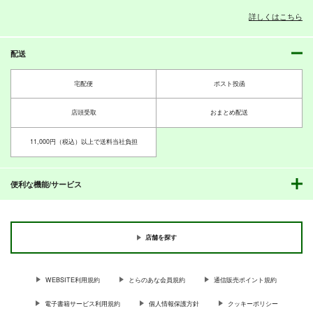
詳しくはこちら
配送
PI-20
PI-19
PI-18
ぱるくす
ぱるくす
ぱるくす
宅配便
ポスト投函
330
330
330
円
円
専売
専売
円
専売
（税込）
（税込）
（税込）
THE IDOLM@STER MILLION LIVE!
THE IDOLM@STER MILLION LIVE!
THE IDOLM@STER MILLION LIVE!
店頭受取
おまとめ配送
北沢志保
最上静香
北沢志保
最上静香
七尾百合子×望月杏奈
田中琴葉
11,000円（税込）以上で送料当社負担
サンプル
サンプル
サンプル
カート
カート
カート
便利な機能/サービス
店舗を探す
WEBSITE利用規約
とらのあな会員規約
通信販売ポイント規約
電子書籍サービス利用規約
個人情報保護方針
クッキーポリシー