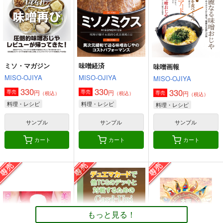
660
円
（税込）
オリジナル
オリジナル
艦隊これくしょん-艦これ-
ボクカワウソ
長門
コロラド
サンプル
サンプル
サンプル
カート
カート
カート
ミソ・マガジン
味噌経済
味噌画報
MISO-OJIYA
MISO-OJIYA
MISO-OJIYA
330
330
330
円
円
専売
専売
円
専売
（税込）
（税込）
（税込）
料理・レシピ
料理・レシピ
料理・レシピ
サンプル
サンプル
サンプル
カート
カート
カート
角と板と魔法記師9
とりからの巣
もっと見る！
440
円
（税込）