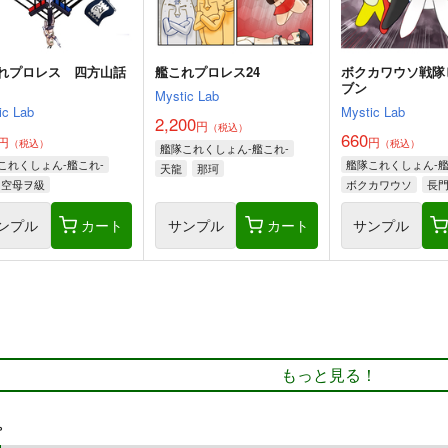
れプロレス 四方山話
艦これプロレス24
ボクカワウソ戦隊
ブン
Mystic Lab
ic Lab
Mystic Lab
2,200
円
（税込）
660
円
円
（税込）
（税込）
艦隊これくしょん-艦これ-
これくしょん-艦これ-
艦隊これくしょん-艦
天龍
那珂
空母ヲ級
ボクカワウソ
長
コロラド
ンプル
カート
サンプル
カート
サンプル
もっと見る！
プ