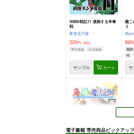
30MS戦記11 過熱する争奪
艦こ
戦
２
夢屋花乃屋
Myst
220
660
円
（税込）
マリカル
ミコルル
艦隊
暁
サンプル
カート
サ
電子書籍 専売商品ピックアッ