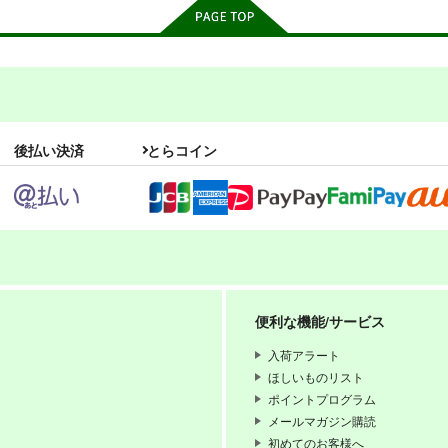
後払い決済
とらコイン
6
PI-15
draft16
くす
ぱるくす
スタジオdraft
便利な機能/サービス
330
330
990
円
円
円
専売
専売
（税込）
（税込）
（税込
THE IDOLM@STER MILLION LIVE!
THE IDOLM@STER MILLION LIVE!
オリジナル
入荷アラート
可奈×北沢志保
北沢志保
最上静香
ほしいものリスト
如月千早
ポイントプログラム
メールマガジン購読
ンプル
カート
サンプル
カート
サンプル
初めてのお客様へ