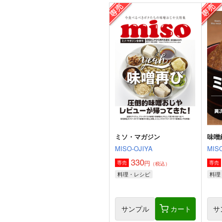
角と板と魔法記師9
とりからの巣
440
円
（税込）
オリジナル
ベル・メリオン
アシオ・グレース
ホワイト
サンプル
カート
ミソ・マガジン
味噌
MISO-OJIYA
MISO
330
円
専売
専売
（税込）
料理・レシピ
料理
サンプル
カート
サ