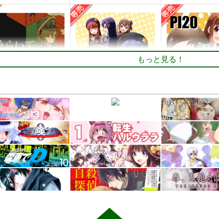
もっと見る！
いて
PI-21
PI-20
るセンター
ぱるくす
ぱるくす
550
330
330
円
円
円
専売
専売
（税込）
（税込）
（税込
ース：1999
レコレータ
THE IDOLM@STER MILLION LIVE!
・アレフ
北沢志保
最上静香
北沢志保
最上静
田中琴葉
ンプル
カート
サンプル
カート
サンプル