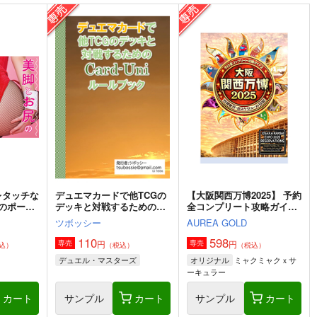
レタッチな
デュエマカードで他TCGの
【大阪関西万博2025】 予約
のポーズ
デッキと対戦するための
全コンプリート攻略ガイド
』
Card-Uni ルールブック
２＆万博旅行１日スケジュ
ツボッシー
AUREA GOLD
ール日記: EXPO 女一人の
んびりルーズ旅 11ノンフィ
110
598
円
円
専売
専売
込）
（税込）
（税込）
クション 旅行記
ミャクミャクｘサ
デュエル・マスターズ
オリジナル
ーキュラー
カート
サンプル
カート
サンプル
カート