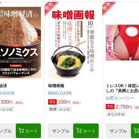
経済
味噌画報
トレスOK！体型
しの『美脚とお尻
-OJIYA
MISO-OJIYA
写真集／九条ねぎ
お尻カンパニー
330
330
円
円
専売
（税込）
（税込）
2,750
円
専売
（税
・レシピ
料理・レシピ
オリジナル
ンプル
カート
サンプル
カート
サンプル