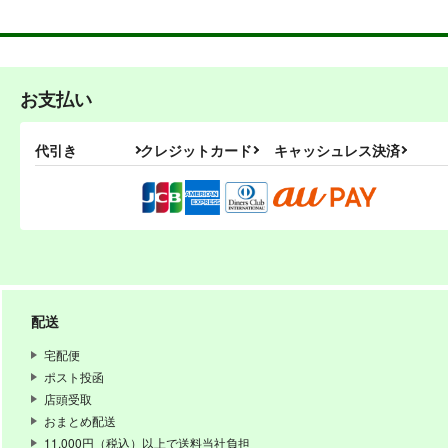
お支払い
代引き
クレジットカード
キャッシュレス決済
PI-17
PI-1
ぱるくす
ぱる
配送
330
円
専売
専売
（税込）
THE IDOLM@STER MILLION LIVE!
宅配便
北沢志保
最上静香
矢吹
ポスト投函
如月千早
店頭受取
おまとめ配送
サンプル
カート
サ
11,000円（税込）以上で送料当社負担