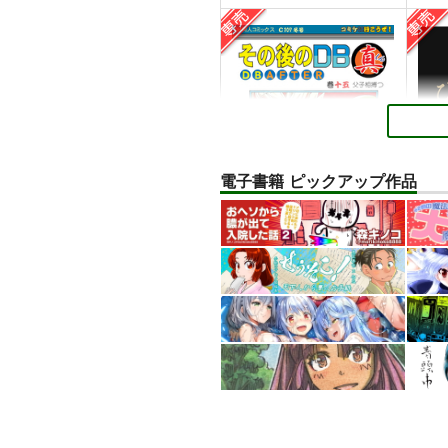
電子書籍 ピックアップ作品
その後のDB真15巻
ひら
スタジオtomorrow
あひ
1,210
円
専売
専売
（税込）
ドラゴンボール
孫悟空
リバ
孫悟飯
ピッコロ
エル
サンプル
カート
サ