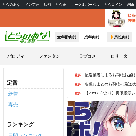
とらのあな
インフォ
店舗
とら婚
サークルポータル
とらコイン
WE
全年齢向け
成年向け
男性向け
パロディ
ファンタジー
ラブコメ
ロリータ
配送業者によるお荷物お届け遅延
重要
定番
各種おまとめお荷物の発送状況に
重要
【2026/5/7より】再販投票
新着
重要
【2026/4/1より】とらの
重要
専売
おまとめサイクル「定期便(月2
重要
「とらのあな×駿河屋日本橋乙女
重要
ランキング
【2025/12/1より】「通
重要
日間ランキング