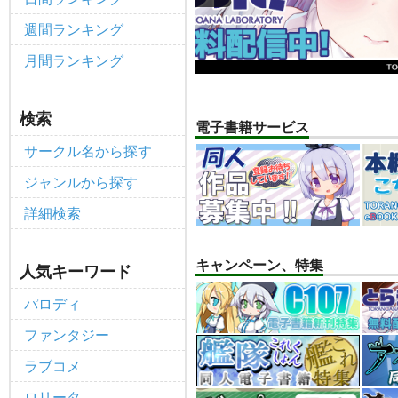
個人情報保護方針の改定について（2
重要
週間ランキング
ポイント付与・管理体制改定のお
重要
月間ランキング
全てのお知らせを見る
検索
電子書籍サービス
サークル名から探す
ジャンルから探す
詳細検索
キャンペーン、特集
人気キーワード
パロディ
ファンタジー
ラブコメ
ロリータ