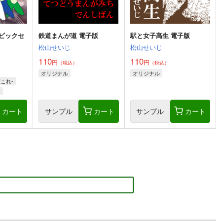
ビックセ
鉄道まんが道 電子版
駅と女子高生 電子版
松山せいじ
松山せいじ
110
110
円
円
（税込）
（税込）
オリジナル
オリジナル
これ-
門
カート
サンプル
カート
サンプル
カート