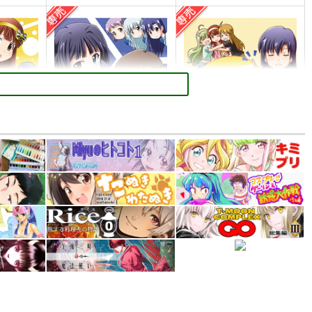
PI-19
PI-18
ぱるくす
ぱるくす
330
330
円
円
専売
専売
）
（税込）
（税込）
THE IDOLM@STER MILLION LIVE!
THE IDOLM@STER MILLION LIVE!
THE IDOLM@STER MILLION LIVE!
香
北沢志保
最上静香
七尾百合子×望月杏奈
カート
サンプル
カート
サンプル
カート