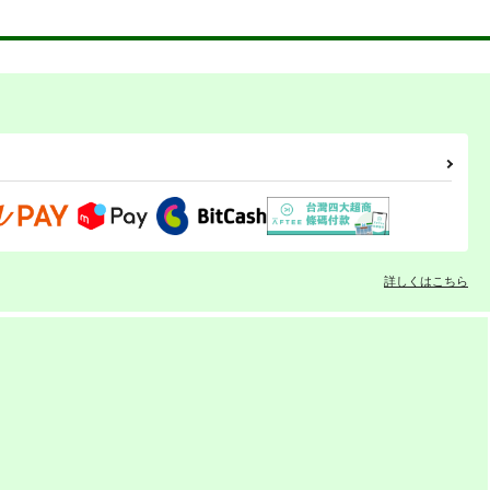
詳しくはこちら
我が家のカレー・ミュージ
我が家のカレー・ミュージ
アム パッケージアートコレ
アム パッケージアートコレ
クション 2
クション 1
おぐらトースト＆ミルク金
おぐらトースト＆ミルク金
）
時
時
660
660
円
円
専売
専売
（税込）
（税込）
評論・研究
評論・研究
カート
サンプル
カート
サンプル
カート