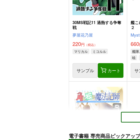
30MS戦記11 過熱する争奪
艦こ
戦
２
夢屋花乃屋
Myst
220
660
円
（税込）
マリカル
ミコルル
艦隊
暁
サンプル
カート
サ
電子書籍 専売商品ピックアッ