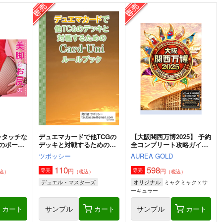
レタッチな
デュエマカードで他TCGの
【大阪関西万博2025】 予約
のポーズ
デッキと対戦するための
全コンプリート攻略ガイド
』
Card-Uni ルールブック
２＆万博旅行１日スケジュ
ツボッシー
AUREA GOLD
ール日記: EXPO 女一人の
んびりルーズ旅 11ノンフィ
110
598
円
円
専売
専売
込）
（税込）
（税込）
クション 旅行記
ミャクミャクｘサ
デュエル・マスターズ
オリジナル
ーキュラー
カート
サンプル
カート
サンプル
カート