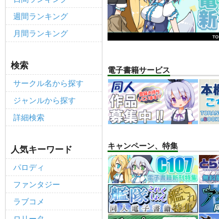
個人情報保護方針の改定について（2
重要
週間ランキング
ポイント付与・管理体制改定のお
重要
月間ランキング
全てのお知らせを見る
検索
電子書籍サービス
サークル名から探す
ジャンルから探す
詳細検索
キャンペーン、特集
人気キーワード
パロディ
ファンタジー
ラブコメ
ロリータ