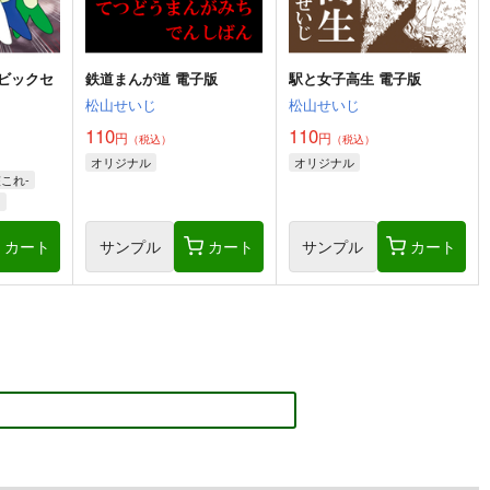
ビックセ
鉄道まんが道 電子版
駅と女子高生 電子版
松山せいじ
松山せいじ
110
110
円
円
（税込）
（税込）
オリジナル
オリジナル
これ-
門
カート
サンプル
カート
サンプル
カート