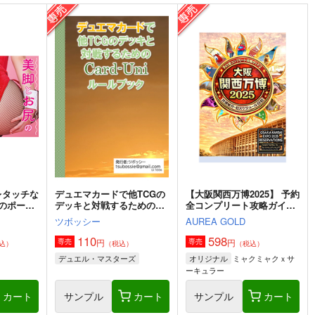
レタッチな
デュエマカードで他TCGの
【大阪関西万博2025】 予約
のポーズ
デッキと対戦するための
全コンプリート攻略ガイド
』
Card-Uni ルールブック
２＆万博旅行１日スケジュ
ツボッシー
AUREA GOLD
ール日記: EXPO 女一人の
んびりルーズ旅 11ノンフィ
110
598
円
円
専売
専売
込）
（税込）
（税込）
クション 旅行記
ミャクミャクｘサ
デュエル・マスターズ
オリジナル
ーキュラー
カート
サンプル
カート
サンプル
カート