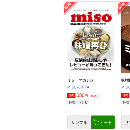
角と板と魔法記師9
とりからの巣
440
円
（税込）
オリジナル
ベル・メリオン
アシオ・グレース
ホワイト
サンプル
カート
ミソ・マガジン
味噌
MISO-OJIYA
MISO
330
円
専売
専売
（税込）
料理・レシピ
料理
サンプル
カート
サ