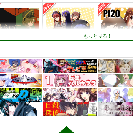
もっと見る！
いて
PI-21
PI-20
るセンター
ぱるくす
ぱるくす
550
330
330
円
円
円
専売
専売
（税込）
（税込）
（税込
ース：1999
レコレータ
THE IDOLM@STER MILLION LIVE!
・アレフ
北沢志保
最上静香
北沢志保
最上静
田中琴葉
ンプル
カート
サンプル
カート
サンプル