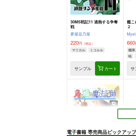
30MS戦記11 過熱する争奪
艦こ
戦
２
夢屋花乃屋
Myst
220
660
円
（税込）
マリカル
ミコルル
艦隊
暁
サンプル
カート
サ
電子書籍 専売商品ピックアッ