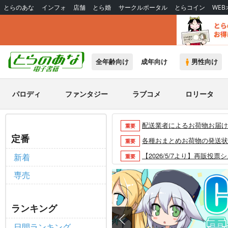
とらのあな
インフォ
店舗
とら婚
サークルポータル
とらコイン
WE
全年齢向け
成年向け
男性向け
パロディ
ファンタジー
ラブコメ
ロリータ
配送業者によるお荷物お届け遅延
重要
定番
各種おまとめお荷物の発送状況に
重要
【2026/5/7より】再販投票
新着
重要
【2026/4/1より】とらの
重要
専売
おまとめサイクル「定期便(月2
重要
「とらのあな×駿河屋日本橋乙女
重要
ランキング
【2025/12/1より】「通
重要
日間ランキング