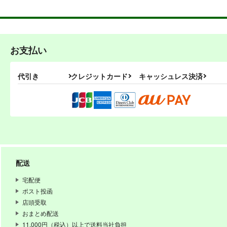
お支払い
代引き
クレジットカード
キャッシュレス決済
PI-17
PI-1
ぱるくす
ぱる
配送
330
円
専売
専売
（税込）
THE IDOLM@STER MILLION LIVE!
宅配便
北沢志保
最上静香
矢吹
ポスト投函
如月千早
店頭受取
おまとめ配送
サンプル
カート
サ
11,000円（税込）以上で送料当社負担