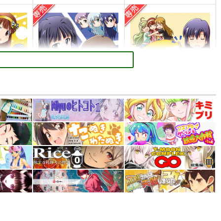
PI-19
PI-18
ぱるくす
ぱるくす
330
330
円
円
専売
専売
）
（税込）
（税込）
THE IDOLM@STER MILLION LIVE!
THE IDOLM@STER MILLION LIVE!
THE IDOLM@STER MILLION LIVE!
香
北沢志保
最上静香
七尾百合子×望月杏奈
カート
サンプル
カート
サンプル
カート