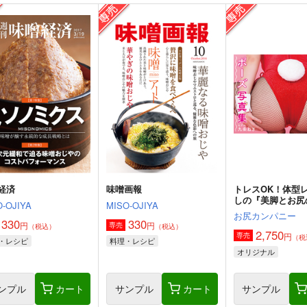
経済
味噌画報
トレスOK！体型
しの『美脚とお尻
-OJIYA
MISO-OJIYA
写真集／九条ねぎ
お尻カンパニー
330
330
円
円
専売
（税込）
（税込）
2,750
円
専売
（税
・レシピ
料理・レシピ
オリジナル
ンプル
カート
サンプル
カート
サンプル