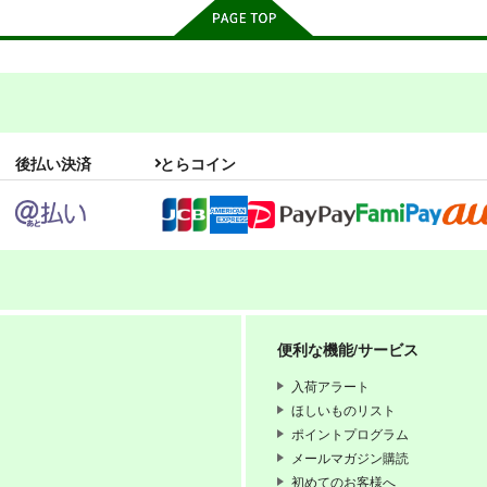
後払い決済
とらコイン
6
PI-15
draft16
くす
ぱるくす
スタジオdraft
便利な機能/サービス
330
330
990
円
円
円
専売
専売
（税込）
（税込）
（税込
THE IDOLM@STER MILLION LIVE!
THE IDOLM@STER MILLION LIVE!
オリジナル
入荷アラート
可奈×北沢志保
北沢志保
最上静香
ほしいものリスト
如月千早
ポイントプログラム
メールマガジン購読
ンプル
カート
サンプル
カート
サンプル
初めてのお客様へ