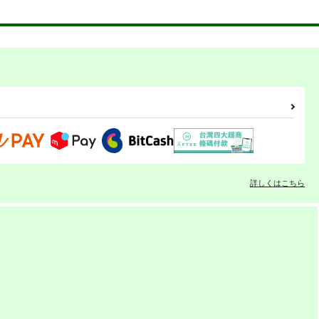
詳しくはこちら
我が家のカレー・ミュージ
我が家のカレー・ミュージ
アム パッケージアートコレ
アム パッケージアートコレ
クション 2
クション 1
おぐらトースト＆ミルク金
おぐらトースト＆ミルク金
）
時
時
660
660
円
円
専売
専売
（税込）
（税込）
評論・研究
評論・研究
カート
サンプル
カート
サンプル
カート