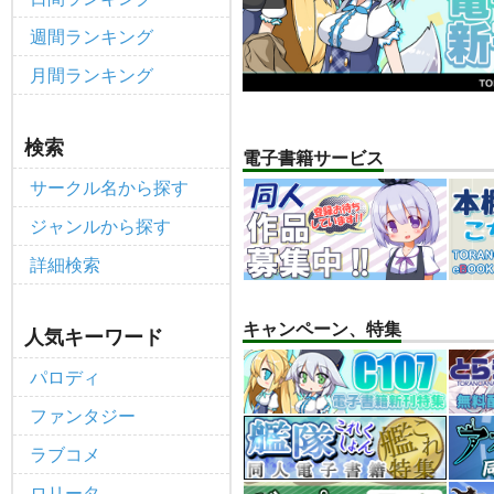
個人情報保護方針の改定について（2
重要
週間ランキング
ポイント付与・管理体制改定のお
重要
月間ランキング
全てのお知らせを見る
検索
電子書籍サービス
サークル名から探す
ジャンルから探す
詳細検索
キャンペーン、特集
人気キーワード
パロディ
ファンタジー
ラブコメ
ロリータ