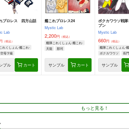
れプロレス 四方山話
艦これプロレス24
ボクカワウソ戦隊
ブン
Mystic Lab
ic Lab
Mystic Lab
2,200
円
（税込）
660
円
円
（税込）
（税込）
艦隊これくしょん-艦これ-
これくしょん-艦これ-
艦隊これくしょん-艦
天龍
那珂
空母ヲ級
ボクカワウソ
長
コロラド
ンプル
カート
サンプル
カート
サンプル
もっと見る！
プ