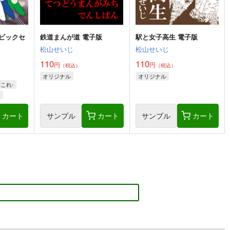
ビックセ
鉄道まんが道 電子版
駅と女子高生 電子版
松山せいじ
松山せいじ
110
110
円
円
（税込）
（税込）
オリジナル
オリジナル
これ-
門
カート
サンプル
カート
サンプル
カート