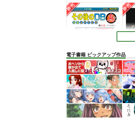
電子書籍 ピックアップ作品
その後のDB真15巻
ひら
スタジオtomorrow
あひ
1,210
円
専売
専売
（税込）
ドラゴンボール
孫悟空
リバ
孫悟飯
ピッコロ
エル
サンプル
カート
サ