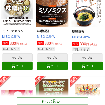
660
円
（税込）
オリジナル
オリジナル
艦隊これくしょん-艦これ-
ボクカワウソ
長門
コロラド
サンプル
サンプル
サンプル
カート
カート
カート
ミソ・マガジン
味噌経済
味噌画報
MISO-OJIYA
MISO-OJIYA
MISO-OJIYA
330
330
330
円
円
専売
専売
円
専売
（税込）
（税込）
（税込）
料理・レシピ
料理・レシピ
料理・レシピ
サンプル
サンプル
サンプル
カート
カート
カート
角と板と魔法記師9
とりからの巣
もっと見る！
440
円
（税込）