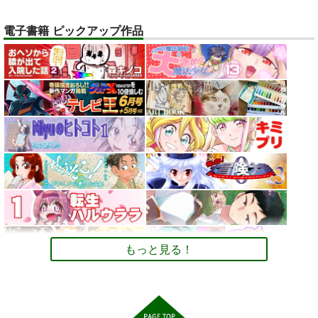
オリジナル
ベル・メリオン
電子書籍 ピックアップ作品
アシオ・グレース
サンプル
ホワイト
トレスOK！体型レタ
デュエマカードで他
【大阪関西万博
カート
ッチなしの『美脚とお
TCGのデッキと対戦
2025】 予約全コンプ
尻のポーズ写真集／九
するためのCard-
リート攻略ガイド２＆
お尻カンパニー
ツボッシー
AUREA GOLD
条ねぎ』
Uni ルールブック
万博旅行１日スケジュ
ール日記: EXPO 女一
2,750
110
598
円
円
専売
専売
円
専売
（税込）
（税込）
（税込）
人のんびりルーズ
オリジナル
デュエル・マスターズ
ミャクミャ
オリジナル
旅 11ノンフィクショ
クｘサーキュラー
ン 旅行記
サンプル
サンプル
サンプル
カート
カート
カート
もっと見る！