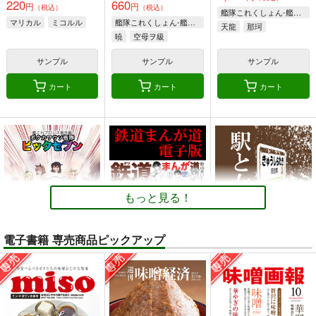
220
660
円
円
（税込）
（税込）
艦隊これくしょん-艦これ-
マリカル
ミコルル
艦隊これくしょん-艦これ-
天龍
那珂
暁
空母ヲ級
サンプル
サンプル
サンプル
カート
カート
カート
もっと見る！
電子書籍 専売商品ピックアップ
ボクカワウソ戦隊ビッ
鉄道まんが道 電子版
駅と女子高生 電子版
クセブン
松山せいじ
松山せいじ
Mystic Lab
110
110
円
円
（税込）
（税込）