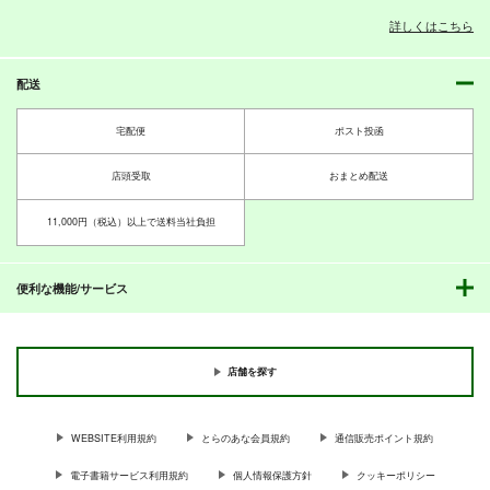
詳しくはこちら
配送
PI-20
PI-19
PI-18
ぱるくす
ぱるくす
ぱるくす
宅配便
ポスト投函
330
330
330
円
円
専売
専売
円
専売
（税込）
（税込）
（税込）
THE IDOLM@STER MILLION LIVE!
THE IDOLM@STER MILLION LIVE!
THE IDOLM@STER MILLION LIVE!
店頭受取
おまとめ配送
北沢志保
最上静香
北沢志保
最上静香
七尾百合子×望月杏奈
田中琴葉
11,000円（税込）以上で送料当社負担
サンプル
サンプル
サンプル
カート
カート
カート
便利な機能/サービス
店舗を探す
WEBSITE利用規約
とらのあな会員規約
通信販売ポイント規約
電子書籍サービス利用規約
個人情報保護方針
クッキーポリシー