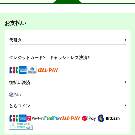
お支払い
その後のDB真15巻
ひらいて
PI-21
スタジオtomorrow
あひるセンター
ぱるくす
代引き
1,210
550
330
円
円
専売
専売
円
専売
（税込）
（税込）
（税込）
ドラゴンボール
リバース：1999
THE IDOLM@STER MILLION LIVE!
クレジットカード
キャッシュレス決済
孫悟空
孫悟飯
レコレータ
北沢志保
最上静香
ピッコロ
エル・アレフ
サンプル
サンプル
サンプル
カート
カート
カート
後払い決済
とらコイン