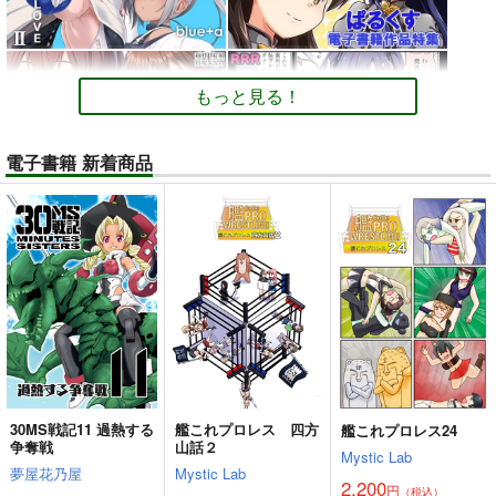
もっと見る！
電子書籍 新着商品
30MS戦記11 過熱する
艦これプロレス 四方
艦これプロレス24
争奪戦
山話２
Mystic Lab
夢屋花乃屋
Mystic Lab
2,200
円
（税込）