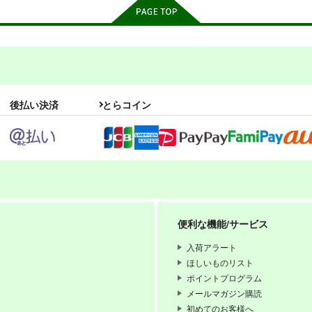
後払い決済
とらコイン
6
PI-15
draft16
くす
ぱるくす
スタジオdraft
便利な機能/サービス
330
330
990
円
円
円
専売
専売
（税込）
（税込）
（税込
THE IDOLM@STER MILLION LIVE!
THE IDOLM@STER MILLION LIVE!
オリジナル
入荷アラート
可奈×北沢志保
北沢志保
最上静香
ほしいものリスト
如月千早
ポイントプログラム
メールマガジン購読
ンプル
カート
サンプル
カート
サンプル
初めてのお客様へ