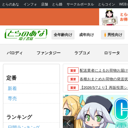
とらのあな
インフォ
店舗
とら婚
サークルポータル
とらコイン
WE
全年齢向け
成年向け
男性向け
パロディ
ファンタジー
ラブコメ
ロリータ
配送業者によるお荷物お届け遅延
重要
定番
各種おまとめお荷物の発送状況に
重要
【2026/5/7より】再販投票
新着
重要
【2026/4/1より】とらの
重要
専売
おまとめサイクル「定期便(月2
重要
「とらのあな×駿河屋日本橋乙女
重要
ランキング
【2025/12/1より】「通
重要
日間ランキング