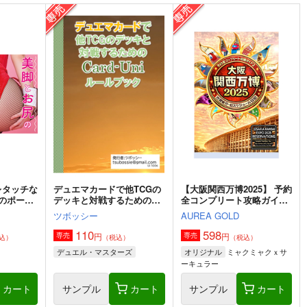
レタッチな
デュエマカードで他TCGの
【大阪関西万博2025】 予約
のポーズ
デッキと対戦するための
全コンプリート攻略ガイド
』
Card-Uni ルールブック
２＆万博旅行１日スケジュ
ツボッシー
AUREA GOLD
ール日記: EXPO 女一人の
んびりルーズ旅 11ノンフィ
110
598
円
円
専売
専売
込）
（税込）
（税込）
クション 旅行記
ミャクミャクｘサ
デュエル・マスターズ
オリジナル
ーキュラー
カート
サンプル
カート
サンプル
カート