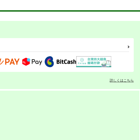
詳しくはこちら
我が家のカレー・ミュージ
我が家のカレー・ミュージ
アム パッケージアートコレ
アム パッケージアートコレ
クション 2
クション 1
おぐらトースト＆ミルク金
おぐらトースト＆ミルク金
）
時
時
660
660
円
円
専売
専売
（税込）
（税込）
評論・研究
評論・研究
カート
サンプル
カート
サンプル
カート