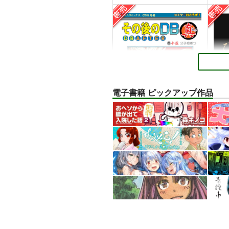
電子書籍 ピックアップ作品
その後のDB真15巻
ひら
スタジオtomorrow
あひ
1,210
円
専売
専売
（税込）
ドラゴンボール
孫悟空
リバ
孫悟飯
ピッコロ
エル
サンプル
カート
サ