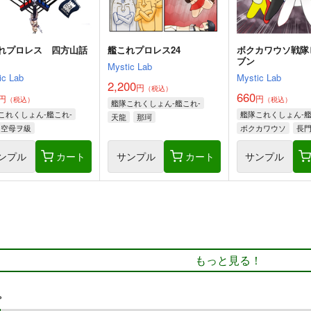
れプロレス 四方山話
艦これプロレス24
ボクカワウソ戦隊
ブン
Mystic Lab
ic Lab
Mystic Lab
2,200
円
（税込）
660
円
円
（税込）
（税込）
艦隊これくしょん-艦これ-
これくしょん-艦これ-
艦隊これくしょん-艦
天龍
那珂
空母ヲ級
ボクカワウソ
長
コロラド
ンプル
カート
サンプル
カート
サンプル
もっと見る！
プ