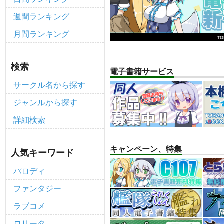
個人情報保護方針の改定について（2
重要
週間ランキング
ポイント付与・管理体制改定のお
重要
月間ランキング
全てのお知らせを見る
検索
電子書籍サービス
サークル名から探す
ジャンルから探す
詳細検索
キャンペーン、特集
人気キーワード
パロディ
ファンタジー
ラブコメ
ロリータ