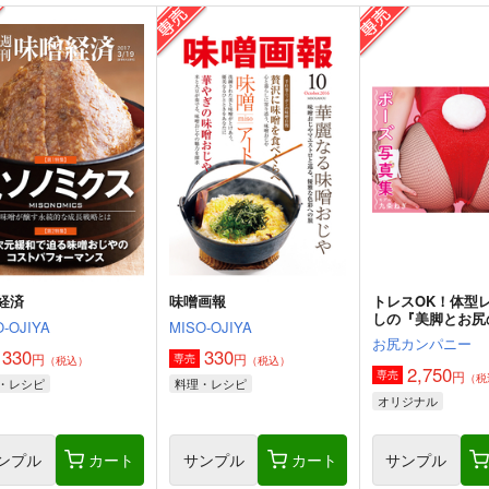
経済
味噌画報
トレスOK！体型
しの『美脚とお尻
-OJIYA
MISO-OJIYA
写真集／九条ねぎ
お尻カンパニー
330
330
円
円
専売
（税込）
（税込）
2,750
円
専売
（税
・レシピ
料理・レシピ
オリジナル
ンプル
カート
サンプル
カート
サンプル