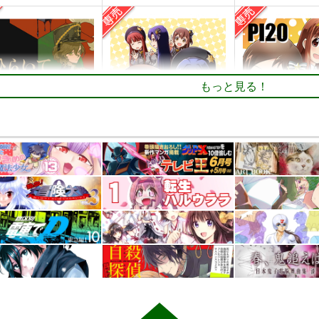
もっと見る！
いて
PI-21
PI-20
るセンター
ぱるくす
ぱるくす
550
330
330
円
円
円
専売
専売
（税込）
（税込）
（税込
ース：1999
レコレータ
THE IDOLM@STER MILLION LIVE!
・アレフ
北沢志保
最上静香
北沢志保
最上静
田中琴葉
ンプル
カート
サンプル
カート
サンプル