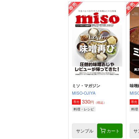
角と板と魔法記師9
とりからの巣
440
円
（税込）
オリジナル
ベル・メリオン
アシオ・グレース
ホワイト
サンプル
カート
ミソ・マガジン
味噌
MISO-OJIYA
MISO
330
円
専売
専売
（税込）
料理・レシピ
料理
サンプル
カート
サ