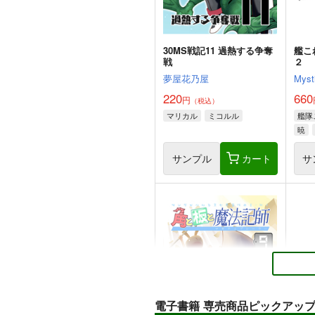
30MS戦記11 過熱する争奪
艦こ
戦
２
夢屋花乃屋
Myst
220
660
円
（税込）
マリカル
ミコルル
艦隊
暁
サンプル
カート
サ
電子書籍 専売商品ピックアッ