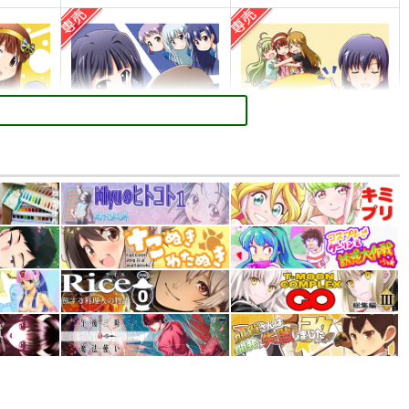
PI-19
PI-18
ぱるくす
ぱるくす
330
330
円
円
専売
専売
）
（税込）
（税込）
THE IDOLM@STER MILLION LIVE!
THE IDOLM@STER MILLION LIVE!
THE IDOLM@STER MILLION LIVE!
香
北沢志保
最上静香
七尾百合子×望月杏奈
カート
サンプル
カート
サンプル
カート