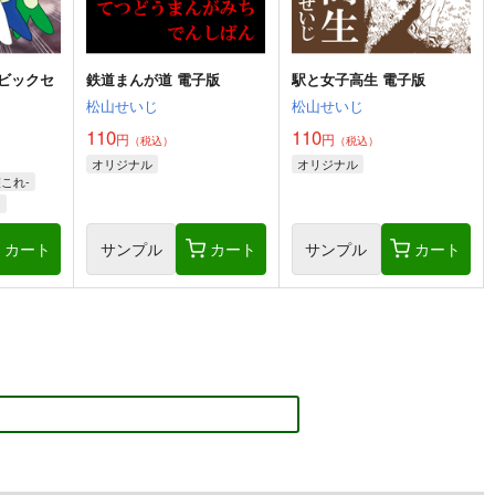
ビックセ
鉄道まんが道 電子版
駅と女子高生 電子版
松山せいじ
松山せいじ
110
110
円
円
（税込）
（税込）
オリジナル
オリジナル
これ-
門
カート
サンプル
カート
サンプル
カート