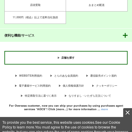
THE IDOLM@STER MILLION LIVE!
THE IDOLM@STER MILLION LIVE!
THE IDOLM@STER MILLION LIVE!
店頭受取
おまとめ配送
北沢志保
最上静香
北沢志保
最上静香
七尾百合子×望月杏奈
田中琴葉
11,000円（税込）以上で送料当社負担
サンプル
サンプル
サンプル
カート
カート
カート
便利な機能/サービス
店舗を探す
WEBSITE利用規約
とらのあな会員規約
通信販売ポイント規約
電子書籍サービス利用規約
個人情報保護方針
クッキーポリシー
特定商取引法に基づく表示
なりすまし・いたずら注文について
For Overseas customer, now you can ship your purchases by using purchases agent
PI-17
PI-16
services “AOCS”! Click {more…} for more information …
more
PI-15
ぱるくす
ぱるくす
ぱるくす
To provide you the best service, this website uses cookies.See our Cookie
330
330
330
円
円
専売
専売
円
専売
（税込）
（税込）
Policy to learn more.You must agree to the use of cookies to browse the
（税込）
c TORANOANA Inc, All Rights Reserved.
website, but you can also refuse the use of some cookies through your browser