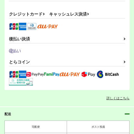
1,210
550
330
円
円
専売
専売
円
専売
（税込）
（税込）
（税込）
ドラゴンボール
リバース：1999
THE IDOLM@STER MILLION LIVE!
クレジットカード
キャッシュレス決済
孫悟空
孫悟飯
レコレータ
北沢志保
最上静香
ピッコロ
エル・アレフ
サンプル
サンプル
サンプル
カート
カート
カート
後払い決済
とらコイン
詳しくはこちら
配送
PI-20
PI-19
PI-18
ぱるくす
ぱるくす
ぱるくす
宅配便
ポスト投函
330
330
330
円
円
専売
専売
円
専売
（税込）
（税込）
（税込）