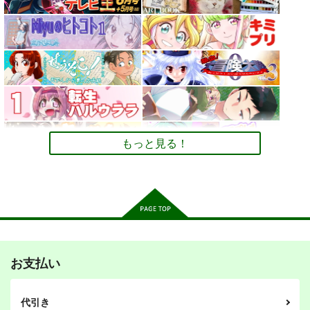
条ねぎ』
Uni ルールブック
万博旅行１日スケジュ
ール日記: EXPO 女一
2,750
110
598
円
円
専売
専売
円
専売
（税込）
（税込）
（税込）
人のんびりルーズ
オリジナル
デュエル・マスターズ
ミャクミャ
オリジナル
旅 11ノンフィクショ
クｘサーキュラー
ン 旅行記
サンプル
サンプル
サンプル
カート
カート
カート
もっと見る！
お支払い
その後のDB真15巻
ひらいて
PI-21
スタジオtomorrow
あひるセンター
ぱるくす
代引き