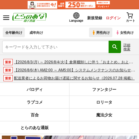
新規登録
ログイン
Language
カート
全年齢向け
成年向け
男性向け
女性向け
詳細
検索
【2026/8/3(月) ～ 2026/8/4(火)】倉庫棚卸しに伴う「おまとめ」および「商品の出荷」休止のお知らせ（2026.07.30 掲載）
重要
【2026/8/6(木) AM2:00 ～ AM5:00】システムメンテナンスのお知らせ（2026.07.30 掲載）
重要
配送業者によるお荷物お届け遅延に関するお知らせ（2026.07.28 掲載）
重要
各種おまとめお荷物の発送状況につきまして（2026.07.30 掲載）
重要
パロディ
ファンタジー
【2026/5/7より】再販投票システム・アップデートのお知らせ（2026.05.07 掲載）
重要
ラブコメ
ロリータ
【2026/4/1より】とらのあなプレミアム、新支払い方法＆新プラン導入のお知らせ（2026.03.09 掲載）
重要
おまとめサイクル「定期便(月2)」一般会員様の利用再開のお知らせ（2026.02.05 掲載）
重要
百合
魔法少女
「とらのあな×駿河屋日本橋乙女同人誌館」通販店頭受取サービス開始のお知らせ（2026.01.05 更新｜2025.12.30 掲載）
重要
【2025/12/1より】「通販ポイント⇒とらコイン変換キャンペーン」終了のお知らせ（2025.11.21 掲載）
重要
とらのあな通販
個人情報保護方針の改定について（2025.09.19 更新｜2025.08.01 掲載）
重要