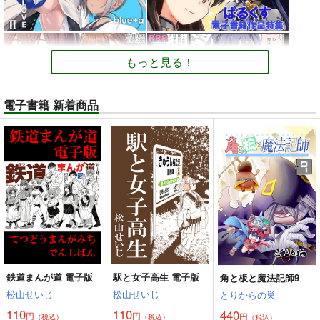
もっと見る！
電子書籍 新着商品
鉄道まんが道 電子版
駅と女子高生 電子版
角と板と魔法記師9
松山せいじ
松山せいじ
とりからの巣
110
110
440
円
円
円
（税込）
（税込）
（税込）