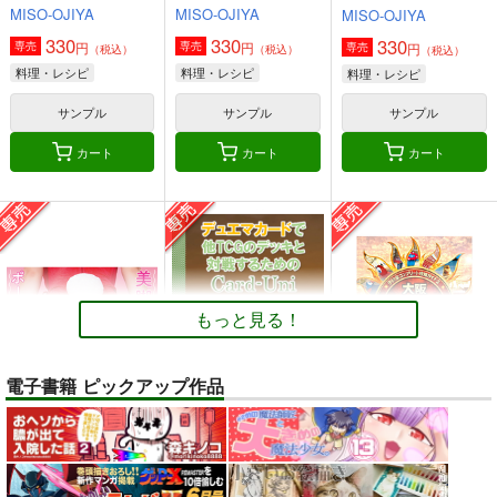
MISO-OJIYA
MISO-OJIYA
MISO-OJIYA
330
330
330
円
円
専売
専売
円
専売
（税込）
（税込）
（税込）
料理・レシピ
料理・レシピ
料理・レシピ
サンプル
サンプル
サンプル
カート
カート
カート
もっと見る！
電子書籍 ピックアップ作品
トレスOK！体型レタ
デュエマカードで他
【大阪関西万博
ッチなしの『美脚とお
TCGのデッキと対戦
2025】 予約全コンプ
尻のポーズ写真集／九
するためのCard-
リート攻略ガイド２＆
お尻カンパニー
ツボッシー
AUREA GOLD