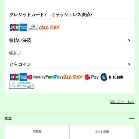
1,210
550
330
円
円
専売
専売
円
専売
（税込）
（税込）
（税込）
ドラゴンボール
リバース：1999
THE IDOLM@STER MILLION LIVE!
クレジットカード
キャッシュレス決済
孫悟空
孫悟飯
レコレータ
北沢志保
最上静香
ピッコロ
エル・アレフ
サンプル
サンプル
サンプル
カート
カート
カート
後払い決済
とらコイン
詳しくはこちら
配送
PI-20
PI-19
PI-18
ぱるくす
ぱるくす
ぱるくす
宅配便
ポスト投函
330
330
330
円
円
専売
専売
円
専売
（税込）
（税込）
（税込）