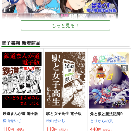
もっと見る！
電子書籍 新着商品
鉄道まんが道 電子版
駅と女子高生 電子版
角と板と魔法記師9
松山せいじ
松山せいじ
とりからの巣
110
110
440
円
円
円
（税込）
（税込）
（税込）