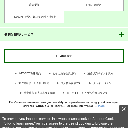
THE IDOLM@STER MILLION LIVE!
THE IDOLM@STER MILLION LIVE!
THE IDOLM@STER MILLION LIVE!
店頭受取
おまとめ配送
北沢志保
最上静香
北沢志保
最上静香
七尾百合子×望月杏奈
田中琴葉
11,000円（税込）以上で送料当社負担
サンプル
サンプル
サンプル
カート
カート
カート
便利な機能/サービス
店舗を探す
WEBSITE利用規約
とらのあな会員規約
通信販売ポイント規約
電子書籍サービス利用規約
個人情報保護方針
クッキーポリシー
特定商取引法に基づく表示
なりすまし・いたずら注文について
For Overseas customer, now you can ship your purchases by using purchases agent
PI-17
PI-16
services “AOCS”! Click {more…} for more information …
more
PI-15
ぱるくす
ぱるくす
ぱるくす
To provide you the best service, this website uses cookies.See our Cookie
330
330
330
円
円
専売
専売
円
専売
（税込）
（税込）
Policy to learn more.You must agree to the use of cookies to browse the
（税込）
c TORANOANA Inc, All Rights Reserved.
website, but you can also refuse the use of some cookies through your browser