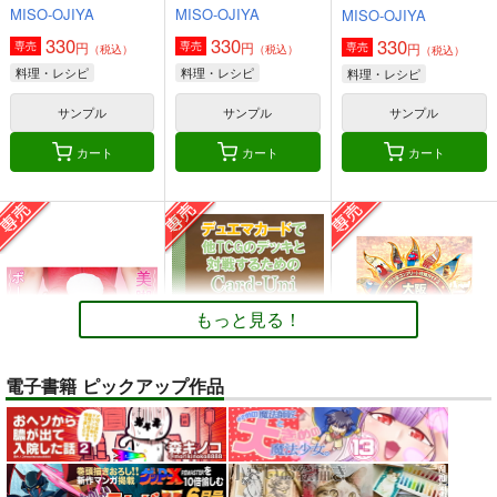
MISO-OJIYA
MISO-OJIYA
MISO-OJIYA
330
330
330
円
円
専売
専売
円
専売
（税込）
（税込）
（税込）
料理・レシピ
料理・レシピ
料理・レシピ
サンプル
サンプル
サンプル
カート
カート
カート
もっと見る！
電子書籍 ピックアップ作品
トレスOK！体型レタ
デュエマカードで他
【大阪関西万博
ッチなしの『美脚とお
TCGのデッキと対戦
2025】 予約全コンプ
尻のポーズ写真集／九
するためのCard-
リート攻略ガイド２＆
お尻カンパニー
ツボッシー
AUREA GOLD