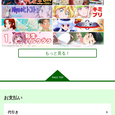
条ねぎ』
Uni ルールブック
万博旅行１日スケジュ
ール日記: EXPO 女一
2,750
110
598
円
円
専売
専売
円
専売
（税込）
（税込）
（税込）
人のんびりルーズ
オリジナル
デュエル・マスターズ
ミャクミャ
オリジナル
旅 11ノンフィクショ
クｘサーキュラー
ン 旅行記
サンプル
サンプル
サンプル
カート
カート
カート
もっと見る！
お支払い
その後のDB真15巻
ひらいて
PI-21
スタジオtomorrow
あひるセンター
ぱるくす
代引き