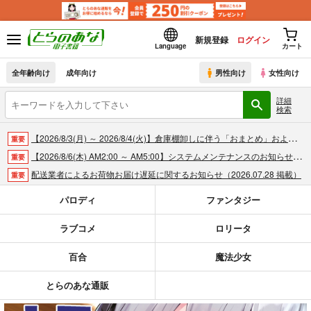
新規登録
ログイン
Language
カート
全年齢向け
成年向け
男性向け
女性向け
詳細
検索
【2026/8/3(月) ～ 2026/8/4(火)】倉庫棚卸しに伴う「おまとめ」および「商品の出荷」休止のお知らせ（2026.07.30 掲載）
重要
【2026/8/6(木) AM2:00 ～ AM5:00】システムメンテナンスのお知らせ（2026.07.30 掲載）
重要
配送業者によるお荷物お届け遅延に関するお知らせ（2026.07.28 掲載）
重要
各種おまとめお荷物の発送状況につきまして（2026.07.30 掲載）
重要
パロディ
ファンタジー
【2026/5/7より】再販投票システム・アップデートのお知らせ（2026.05.07 掲載）
重要
ラブコメ
ロリータ
【2026/4/1より】とらのあなプレミアム、新支払い方法＆新プラン導入のお知らせ（2026.03.09 掲載）
重要
おまとめサイクル「定期便(月2)」一般会員様の利用再開のお知らせ（2026.02.05 掲載）
重要
百合
魔法少女
「とらのあな×駿河屋日本橋乙女同人誌館」通販店頭受取サービス開始のお知らせ（2026.01.05 更新｜2025.12.30 掲載）
重要
【2025/12/1より】「通販ポイント⇒とらコイン変換キャンペーン」終了のお知らせ（2025.11.21 掲載）
重要
とらのあな通販
個人情報保護方針の改定について（2025.09.19 更新｜2025.08.01 掲載）
重要