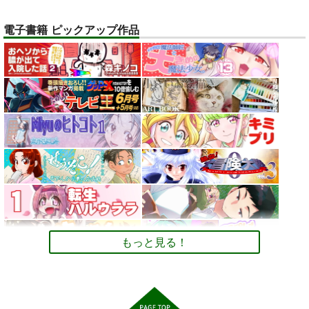
オリジナル
ベル・メリオン
電子書籍 ピックアップ作品
アシオ・グレース
サンプル
ホワイト
トレスOK！体型レタ
デュエマカードで他
【大阪関西万博
カート
ッチなしの『美脚とお
TCGのデッキと対戦
2025】 予約全コンプ
尻のポーズ写真集／九
するためのCard-
リート攻略ガイド２＆
お尻カンパニー
ツボッシー
AUREA GOLD
条ねぎ』
Uni ルールブック
万博旅行１日スケジュ
ール日記: EXPO 女一
2,750
110
598
円
円
専売
専売
円
専売
（税込）
（税込）
（税込）
人のんびりルーズ
オリジナル
デュエル・マスターズ
ミャクミャ
オリジナル
旅 11ノンフィクショ
クｘサーキュラー
ン 旅行記
サンプル
サンプル
サンプル
カート
カート
カート
もっと見る！