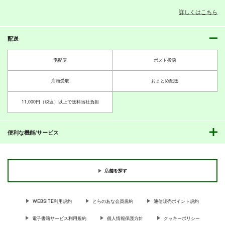
詳しくはこちら
配送
PI-20
PI-19
PI-18
ぱるくす
ぱるくす
ぱるくす
宅配便
ポスト投函
330
330
330
円
円
専売
専売
円
専売
（税込）
（税込）
（税込）
THE IDOLM@STER MILLION LIVE!
THE IDOLM@STER MILLION LIVE!
THE IDOLM@STER MILLION LIVE!
店頭受取
おまとめ配送
北沢志保
最上静香
北沢志保
最上静香
七尾百合子×望月杏奈
田中琴葉
11,000円（税込）以上で送料当社負担
サンプル
サンプル
サンプル
カート
カート
カート
便利な機能/サービス
店舗を探す
WEBSITE利用規約
とらのあな会員規約
通信販売ポイント規約
電子書籍サービス利用規約
個人情報保護方針
クッキーポリシー