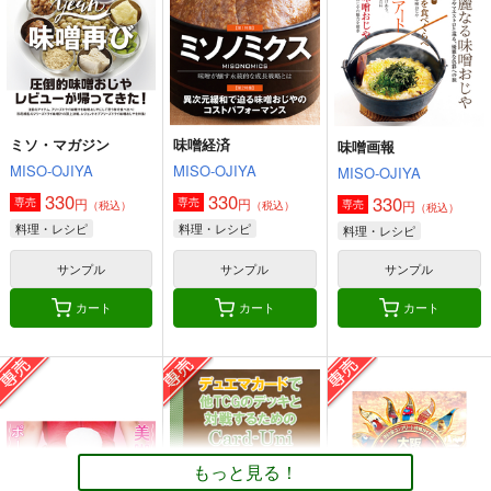
660
円
（税込）
オリジナル
オリジナル
艦隊これくしょん-艦これ-
ボクカワウソ
長門
コロラド
サンプル
サンプル
サンプル
カート
カート
カート
ミソ・マガジン
味噌経済
味噌画報
MISO-OJIYA
MISO-OJIYA
MISO-OJIYA
330
330
330
円
円
専売
専売
円
専売
（税込）
（税込）
（税込）
料理・レシピ
料理・レシピ
料理・レシピ
サンプル
サンプル
サンプル
カート
カート
カート
角と板と魔法記師9
とりからの巣
もっと見る！
440
円
（税込）