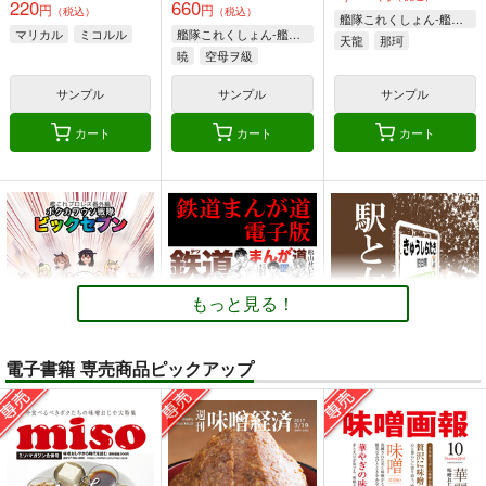
220
660
円
円
（税込）
（税込）
艦隊これくしょん-艦これ-
マリカル
ミコルル
艦隊これくしょん-艦これ-
天龍
那珂
暁
空母ヲ級
サンプル
サンプル
サンプル
カート
カート
カート
もっと見る！
電子書籍 専売商品ピックアップ
ボクカワウソ戦隊ビッ
鉄道まんが道 電子版
駅と女子高生 電子版
クセブン
松山せいじ
松山せいじ
Mystic Lab
110
110
円
円
（税込）
（税込）