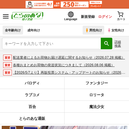
新規登録
ログイン
Language
カート
全年齢向け
成年向け
男性向け
女性向け
詳細
検索
配送業者によるお荷物お届け遅延に関するお知らせ（2026.07.28 掲載）
重要
各種おまとめお荷物の発送状況につきまして（2026.08.06 掲載）
重要
【2026/5/7より】再販投票システム・アップデートのお知らせ（2026.05.07 掲載）
重要
【2026/4/1より】とらのあなプレミアム、新支払い方法＆新プラン導入のお知らせ（2026.03.09 掲載）
重要
パロディ
ファンタジー
おまとめサイクル「定期便(月2)」一般会員様の利用再開のお知らせ（2026.02.05 掲載）
重要
ラブコメ
ロリータ
「とらのあな×駿河屋日本橋乙女同人誌館」通販店頭受取サービス開始のお知らせ（2026.01.05 更新｜2025.12.30 掲載）
重要
【2025/12/1より】「通販ポイント⇒とらコイン変換キャンペーン」終了のお知らせ（2025.11.21 掲載）
重要
百合
魔法少女
個人情報保護方針の改定について（2025.09.19 更新｜2025.08.01 掲載）
重要
ポイント付与・管理体制改定のお知らせ（2024.11.20 掲載）
重要
とらのあな通販
全てのお知らせを見る