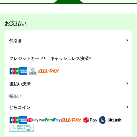
お支払い
その後のDB真15巻
ひらいて
PI-21
スタジオtomorrow
あひるセンター
ぱるくす
代引き
1,210
550
330
円
円
専売
専売
円
専売
（税込）
（税込）
（税込）
ドラゴンボール
リバース：1999
THE IDOLM@STER MILLION LIVE!
クレジットカード
キャッシュレス決済
孫悟空
孫悟飯
レコレータ
北沢志保
最上静香
ピッコロ
エル・アレフ
サンプル
サンプル
サンプル
カート
カート
カート
後払い決済
とらコイン