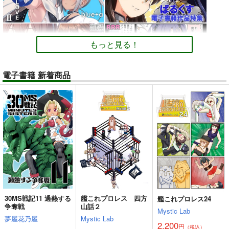
もっと見る！
電子書籍 新着商品
30MS戦記11 過熱する
艦これプロレス 四方
艦これプロレス24
争奪戦
山話２
Mystic Lab
夢屋花乃屋
Mystic Lab
2,200
円
（税込）