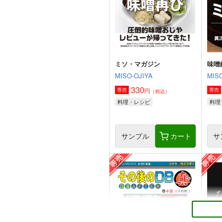
ミソ・マガジン
味噌
MISO-OJIYA
MISO
330
円
専売
専売
（税込）
料理・レシピ
料理
サンプル
カート
サ