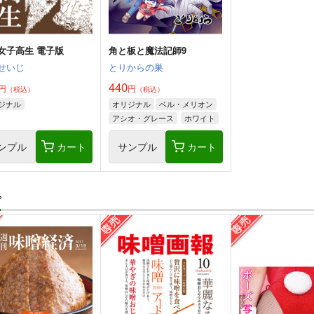
女子高生 電子版
角と板と魔法記師9
せいじ
とりからの巣
440
円
円
（税込）
（税込）
ジナル
オリジナル
ベル・メリオン
アシオ・グレース
ホワイト
ンプル
カート
サンプル
カート
プ