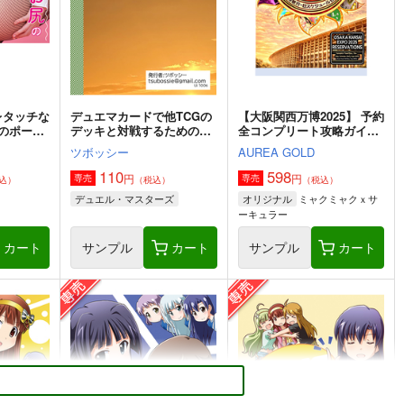
レタッチな
デュエマカードで他TCGの
【大阪関西万博2025】 予約
のポーズ
デッキと対戦するための
全コンプリート攻略ガイド
』
Card-Uni ルールブック
２＆万博旅行１日スケジュ
ツボッシー
AUREA GOLD
ール日記: EXPO 女一人の
んびりルーズ旅 11ノンフィ
110
598
円
円
専売
専売
込）
（税込）
（税込）
クション 旅行記
ミャクミャクｘサ
デュエル・マスターズ
オリジナル
ーキュラー
カート
サンプル
カート
サンプル
カート