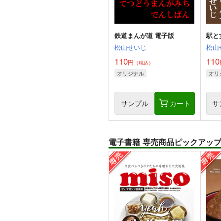
鉄道まんが道 電子版
駅と
松山せいじ
松山
110
110
円
（税込）
オリジナル
オリ
サンプル
カート
サ
電子書籍 専売商品ピックアッ