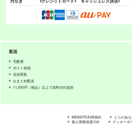
代引き
クレジットカード
キャッシュレス決済
PI-17
PI-1
ぱるくす
ぱる
配送
330
円
専売
専売
（税込）
THE IDOLM@STER MILLION LIVE!
宅配便
北沢志保
最上静香
矢吹
ポスト投函
如月千早
店頭受取
おまとめ配送
サンプル
カート
サ
11,000円（税込）以上で送料当社負担
WEBSITE利用規約
とらのあな
個人情報保護方針
クッキーポ