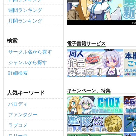
「とらのあな×駿河屋日本橋乙女
重要
週間ランキング
【2025/12/1より】「通
重要
月間ランキング
個人情報保護方針の改定について（2
重要
ポイント付与・管理体制改定のお
重要
全てのお知らせを見る
検索
電子書籍サービス
サークル名から探す
ジャンルから探す
詳細検索
キャンペーン、特集
人気キーワード
パロディ
ファンタジー
ラブコメ
ロリータ