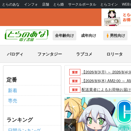
とらのあな
インフォ
店舗
とら婚
サークルポータル
とらコイン
WE
全年齢向け
成年向け
男性向け
パロディ
ファンタジー
ラブコメ
ロリータ
【2026/8/3(月) ～ 20
重要
定番
【2026/8/6(木) AM2:0
重要
配送業者によるお荷物お届け遅延
新着
重要
各種おまとめお荷物の発送状況に
重要
専売
【2026/5/7より】再販投票
重要
【2026/4/1より】とらの
重要
ランキング
おまとめサイクル「定期便(月2
重要
日間ランキング