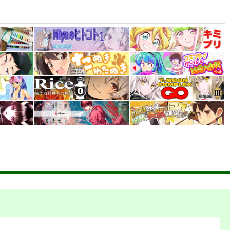
PI-19
PI-18
ぱるくす
ぱるくす
330
330
円
円
専売
専売
）
（税込）
（税込）
THE IDOLM@STER MILLION LIVE!
THE IDOLM@STER MILLION LIVE!
THE IDOLM@STER MILLION LIVE!
香
北沢志保
最上静香
七尾百合子×望月杏奈
カート
サンプル
カート
サンプル
カート