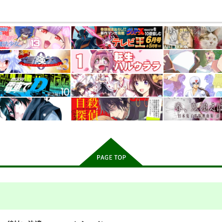
いて
PI-21
PI-20
るセンター
ぱるくす
ぱるくす
550
330
330
円
円
円
専売
専売
（税込）
（税込）
（税込
ース：1999
レコレータ
THE IDOLM@STER MILLION LIVE!
・アレフ
北沢志保
最上静香
北沢志保
最上静
田中琴葉
ンプル
カート
サンプル
カート
サンプル