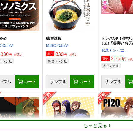
経済
味噌画報
トレスOK！体型
しの『美脚とお尻
-OJIYA
MISO-OJIYA
写真集／九条ねぎ
お尻カンパニー
330
330
円
円
専売
（税込）
（税込）
2,750
円
専売
（税
・レシピ
料理・レシピ
オリジナル
ンプル
カート
サンプル
カート
サンプル
もっと見る！