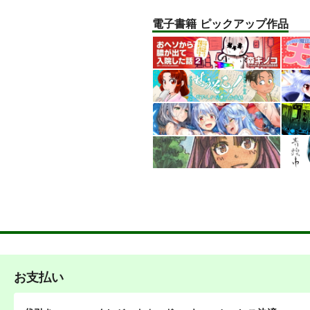
電子書籍 ピックアップ作品
その後のDB真15巻
ひら
スタジオtomorrow
あひ
1,210
円
専売
専売
（税込）
ドラゴンボール
孫悟空
リバ
孫悟飯
ピッコロ
エル
サンプル
カート
サ
お支払い