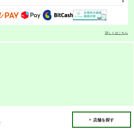
詳しくはこちら
我が家のカレー・ミュージ
我が家のカレー・ミュージ
アム パッケージアートコレ
アム パッケージアートコレ
クション 2
クション 1
おぐらトースト＆ミルク金
おぐらトースト＆ミルク金
）
時
時
660
660
円
円
専売
専売
（税込）
（税込）
評論・研究
評論・研究
カート
サンプル
カート
サンプル
カート
店舗を探す
て