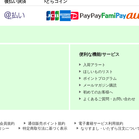
後払い決済
とらコイン
6
PI-15
draft16
くす
ぱるくす
スタジオdraft
便利な機能/サービス
330
330
990
円
円
円
専売
専売
（税込）
（税込）
（税込
THE IDOLM@STER MILLION LIVE!
THE IDOLM@STER MILLION LIVE!
オリジナル
入荷アラート
可奈×北沢志保
北沢志保
最上静香
ほしいものリスト
如月千早
ポイントプログラム
メールマガジン購読
ンプル
カート
サンプル
カート
サンプル
初めてのお客様へ
よくあるご質問・お問い合わせ
会員規約
通信販売ポイント規約
電子書籍サービス利用規約
リシー
特定商取引法に基づく表示
なりすまし・いたずら注文につい