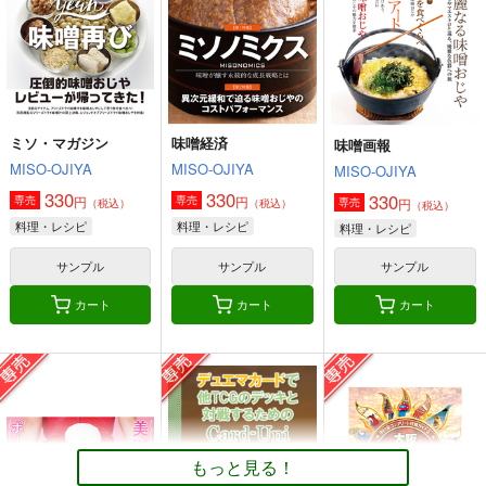
660
円
（税込）
オリジナル
オリジナル
艦隊これくしょん-艦これ-
ボクカワウソ
長門
コロラド
サンプル
サンプル
サンプル
カート
カート
カート
ミソ・マガジン
味噌経済
味噌画報
MISO-OJIYA
MISO-OJIYA
MISO-OJIYA
330
330
330
円
円
専売
専売
円
専売
（税込）
（税込）
（税込）
料理・レシピ
料理・レシピ
料理・レシピ
サンプル
サンプル
サンプル
カート
カート
カート
角と板と魔法記師9
とりからの巣
もっと見る！
440
円
（税込）