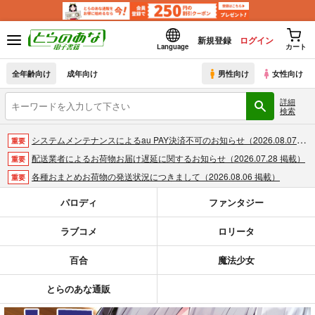
新規登録
ログイン
Language
カート
全年齢向け
成年向け
男性向け
女性向け
詳細
検索
システムメンテナンスによるau PAY決済不可のお知らせ（2026.08.07 掲載）
重要
配送業者によるお荷物お届け遅延に関するお知らせ（2026.07.28 掲載）
重要
各種おまとめお荷物の発送状況につきまして（2026.08.06 掲載）
重要
【2026/5/7より】再販投票システム・アップデートのお知らせ（2026.05.07 掲載）
重要
パロディ
ファンタジー
【2026/4/1より】とらのあなプレミアム、新支払い方法＆新プラン導入のお知らせ（2026.03.09 掲載）
重要
ラブコメ
ロリータ
おまとめサイクル「定期便(月2)」一般会員様の利用再開のお知らせ（2026.02.05 掲載）
重要
「とらのあな×駿河屋日本橋乙女同人誌館」通販店頭受取サービス開始のお知らせ（2026.01.05 更新｜2025.12.30 掲載）
重要
百合
魔法少女
【2025/12/1より】「通販ポイント⇒とらコイン変換キャンペーン」終了のお知らせ（2025.11.21 掲載）
重要
個人情報保護方針の改定について（2025.09.19 更新｜2025.08.01 掲載）
重要
とらのあな通販
ポイント付与・管理体制改定のお知らせ（2024.11.20 掲載）
重要