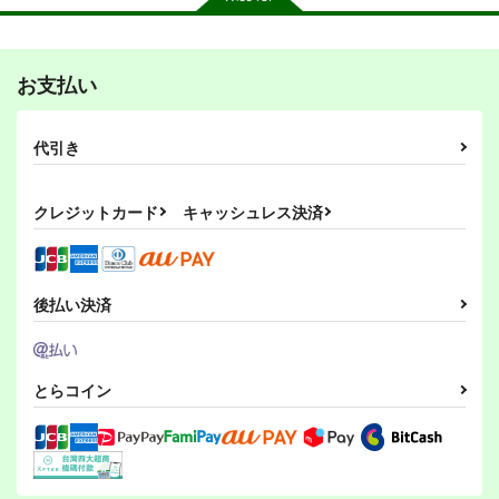
お支払い
その後のDB真15巻
ひらいて
PI-21
スタジオtomorrow
あひるセンター
ぱるくす
代引き
1,210
550
330
円
円
専売
専売
円
専売
（税込）
（税込）
（税込）
ドラゴンボール
リバース：1999
THE IDOLM@STER MILLION LIVE!
クレジットカード
キャッシュレス決済
孫悟空
孫悟飯
レコレータ
北沢志保
最上静香
ピッコロ
エル・アレフ
サンプル
サンプル
サンプル
カート
カート
カート
後払い決済
とらコイン