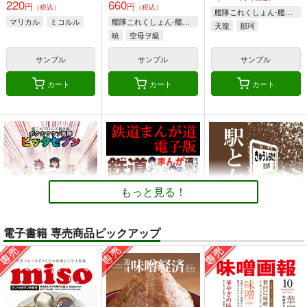
220
660
円
円
（税込）
（税込）
艦隊これくしょん-艦これ-
マリカル
ミコルル
艦隊これくしょん-艦これ-
天龍
那珂
暁
空母ヲ級
サンプル
サンプル
サンプル
カート
カート
カート
もっと見る！
電子書籍 専売商品ピックアップ
ボクカワウソ戦隊ビッ
鉄道まんが道 電子版
駅と女子高生 電子版
クセブン
松山せいじ
松山せいじ
Mystic Lab
110
110
円
円
（税込）
（税込）