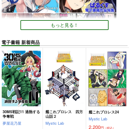
もっと見る！
電子書籍 新着商品
30MS戦記11 過熱する
艦これプロレス 四方
艦これプロレス24
争奪戦
山話２
Mystic Lab
夢屋花乃屋
Mystic Lab
2,200
円
（税込）