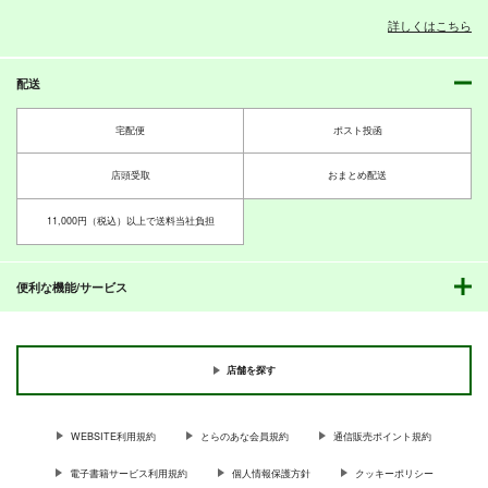
詳しくはこちら
配送
PI-20
PI-19
PI-18
ぱるくす
ぱるくす
ぱるくす
宅配便
ポスト投函
330
330
330
円
円
専売
専売
円
専売
（税込）
（税込）
（税込）
THE IDOLM@STER MILLION LIVE!
THE IDOLM@STER MILLION LIVE!
THE IDOLM@STER MILLION LIVE!
店頭受取
おまとめ配送
北沢志保
最上静香
北沢志保
最上静香
七尾百合子×望月杏奈
田中琴葉
11,000円（税込）以上で送料当社負担
サンプル
サンプル
サンプル
カート
カート
カート
便利な機能/サービス
店舗を探す
WEBSITE利用規約
とらのあな会員規約
通信販売ポイント規約
電子書籍サービス利用規約
個人情報保護方針
クッキーポリシー