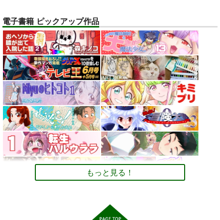
オリジナル
ベル・メリオン
電子書籍 ピックアップ作品
アシオ・グレース
サンプル
ホワイト
トレスOK！体型レタ
デュエマカードで他
【大阪関西万博
カート
ッチなしの『美脚とお
TCGのデッキと対戦
2025】 予約全コンプ
尻のポーズ写真集／九
するためのCard-
リート攻略ガイド２＆
お尻カンパニー
ツボッシー
AUREA GOLD
条ねぎ』
Uni ルールブック
万博旅行１日スケジュ
ール日記: EXPO 女一
2,750
110
598
円
円
専売
専売
円
専売
（税込）
（税込）
（税込）
人のんびりルーズ
オリジナル
デュエル・マスターズ
ミャクミャ
オリジナル
旅 11ノンフィクショ
クｘサーキュラー
ン 旅行記
サンプル
サンプル
サンプル
カート
カート
カート
もっと見る！