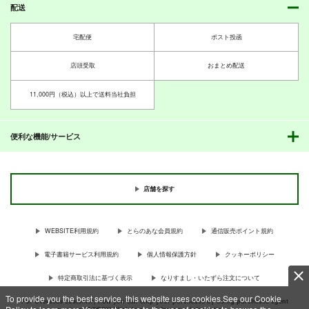
配送
宅配便
ポスト投函
店頭受取
おまとめ配送
11,000円（税込）以上で送料当社負担
便利な機能/サービス
店舗を探す
WEBSITE利用規約
とらのあな会員規約
通信販売ポイント規約
電子書籍サービス利用規約
個人情報保護方針
クッキーポリシー
特定商取引法に基づく表示
なりすまし・いたずら注文について
To provide you the best service, this website uses cookies.See our Cookie
For Overseas customer, now you can ship your purchases by using purchases agent