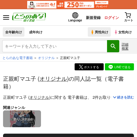
新規登録
ログイン
Language
カート
全年齢向け
成年向け
男性向け
女性向け
詳細
検索
とらのあな電子書籍
オリジナル
正親町マユ子
ポストする
LINEで送る
正親町マユ子 (
オリジナル
)の同人誌一覧（電子書
籍）
正親町マユ子 (
オリジナル
)
に関する
電子書籍
は、
2
件お取り扱いがござい
続きを読む
関連ジャンル
オリジナル