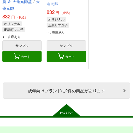
朧 ＆ 天蓬元帥堂
/
天
蓬元帥
蓬元帥
832
円
（税込）
832
円
（税込）
オリジナル
オリジナル
正親町マユ子
正親町マユ子
安倍小聖
○：在庫あり
安倍小聖
○：在庫あり
サンプル
サンプル
カート
カート
成年
向けブランドに
2
件の商品があります