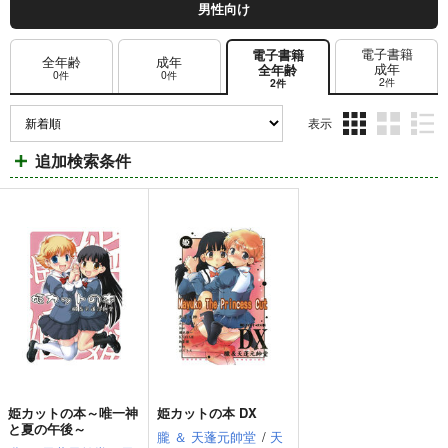
男性向け
電子書籍
電子書籍
全年齢
成年
成年
全年齢
0件
0件
2件
2件
表示
3カ
2カ
1カ
追加検索条件
ラ
ラ
ラ
ム
ム
ム
表
表
表
示
示
示
姫カットの本～唯一神
姫カットの本 DX
と夏の午後～
朧 ＆ 天蓬元帥堂
/
天