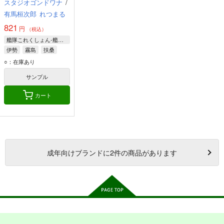
スタジオゴンドワナ
/
有馬桓次郎
れつまる
821
円
（税込）
艦隊これくしょん-艦これ-
伊勢
霧島
扶桑
○：在庫あり
サンプル
カート
成年
向けブランドに
2
件の商品があります