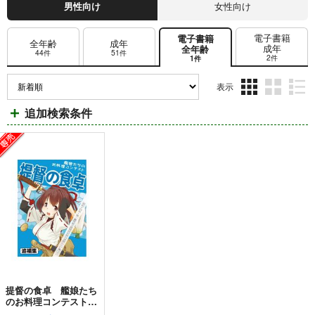
男性向け
女性向け
電子書籍
電子書籍
全年齢
成年
成年
全年齢
44件
51件
2件
1件
表示
3カ
2カ
1カ
追加検索条件
ラ
ラ
ラ
ム
ム
ム
表
表
表
示
示
示
提督の食卓 艦娘たち
のお料理コンテスト
追補集