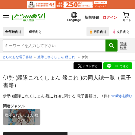
新規登録
ログイン
Language
カート
全年齢向け
成年向け
男性向け
女性向け
詳細
検索
とらのあな電子書籍
艦隊これくしょん-艦これ-
伊勢
ポストする
LINEで送る
伊勢 (
艦隊これくしょん-艦これ-
)の同人誌一覧（電子
書籍）
伊勢 (
艦隊これくしょん-艦これ-
)
に関する
電子書籍
は、
1
件お取り扱いが
続きを読む
関連ジャンル
艦隊これくしょん-艦
これ-