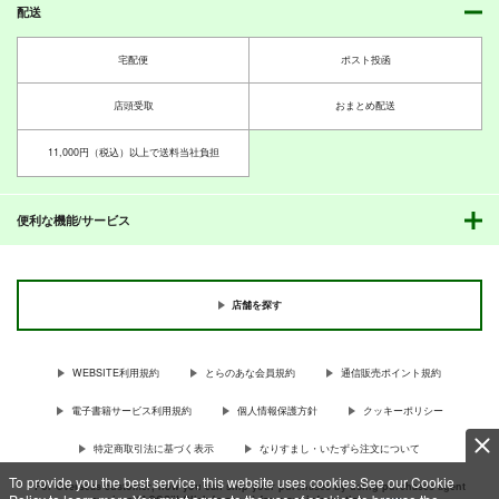
配送
宅配便
ポスト投函
店頭受取
おまとめ配送
11,000円（税込）以上で送料当社負担
便利な機能/サービス
店舗を探す
WEBSITE利用規約
とらのあな会員規約
通信販売ポイント規約
電子書籍サービス利用規約
個人情報保護方針
クッキーポリシー
特定商取引法に基づく表示
なりすまし・いたずら注文について
To provide you the best service, this website uses cookies.See our Cookie
For Overseas customer, now you can ship your purchases by using purchases agent