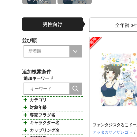
男性向け
全年齢
3
並び順
追加検索条件
追加キーワード
カテゴリ
対象年齢
専売フラグ名
キャラクター名
ファンタジスタろこドー
カップリング名
アッタカサノザレゴト
/