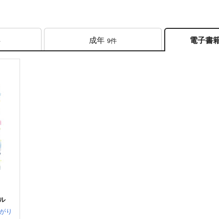
成年
電子書
件
9件
ル
がり