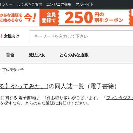
Bオンリー
よくあるご質問
エンジニア採用
アルバイト
女性向け
百合
魔法少女
とらのあな通販
宇佐美奈々子
る】やってみた。
)の同人誌一覧（電子書籍）
)
に関する
電子書籍
は、
1
件お取り扱いがございます。
「
ファンタジス
を探すなら、とらのあな通販にお任せください。