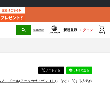
新規登録
ログイン
詳細
検索
Language
カート
ポストする
LINEで送る
タろこドール
(
アッタカサノザレゴト
)」
など
に関する人気作