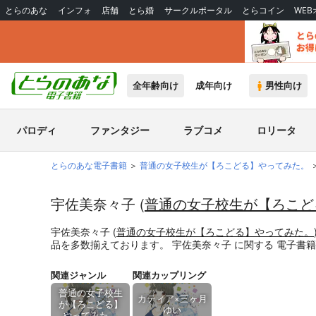
とらのあな
インフォ
店舗
とら婚
サークルポータル
とらコイン
WE
全年齢向け
成年向け
男性向け
パロディ
ファンタジー
ラブコメ
ロリータ
とらのあな電子書籍
普通の女子校生が【ろこどる】やってみた。
宇佐美奈々子 (
普通の女子校生が【ろこど
宇佐美奈々子 (
普通の女子校生が【ろこどる】やってみた。
品を多数揃えております。
宇佐美奈々子
に関する
電子書籍
関連ジャンル
関連カップリング
普通の女子校生
カティア×三ヶ月
が【ろこどる】
ゆい
やってみた。