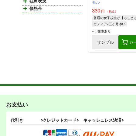
在庫状況
モル
価格帯
330
円
（税込）
カティア×三ヶ月ゆい
カティア
三ヶ月ゆい
○：在庫あり
宇佐美奈々子
サンプル
カ
お支払い
代引き
クレジットカード
キャッシュレス決済