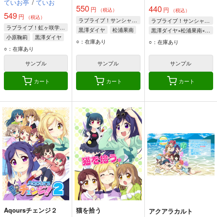
ていお亭
/
ていお
550
440
円
円
（税込）
（税込）
549
円
（税込）
ラブライブ！サンシャイン!!
ラブライブ！サンシャイン!!
ラブライブ！虹ヶ咲学園スクールアイドル同好会
黒澤ダイヤ
松浦果南
黒澤ダイヤ×松浦果南×小原鞠莉
小原鞠莉
黒澤ダイヤ
小原鞠莉
黒澤ダイヤ
松浦果南
○：在庫あり
○：在庫あり
上原歩夢
○：在庫あり
小原鞠莉
サンプル
サンプル
サンプル
カート
カート
カート
Aqoursチェンジ２
猫を拾う
アクアラカルト