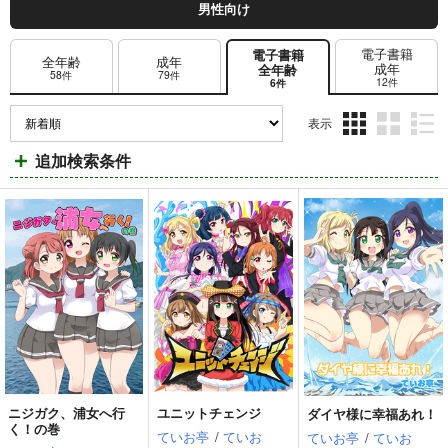
男性向け
電子書籍
電子書籍
全年齢
成年
成年
全年齢
58件
79件
12件
6件
表示
3カ
2カ
1カ
追加検索条件
ラ
ラ
ラ
ム
ム
ム
表
表
表
示
示
示
ニジガク、浦女へ行
ユニットチェンジ
ダイヤ様に幸福あれ！
く！の巻
ていお亭
/
ていお
ていお亭
/
ていお