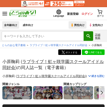
新規登録
ログイン
Language
カート
全年齢向け
成年向け
男性向け
女性向け
詳細
検索
とらのあな電子書籍
ラブライブ！虹ヶ咲学園スクールアイドル同好会
小原鞠莉
ポストする
LINEで送る
小原鞠莉 (
ラブライブ！虹ヶ咲学園スクールアイドル
同好会
)の同人誌一覧（電子書籍）
小原鞠莉 (
ラブライブ！虹ヶ咲学園スクールアイドル同好会
)
に関する
電子
続きを読む
関連ジャンル
関連カップリング
ラブライブ！虹ヶ咲
ラブライブ！サンシ
黒澤ダイヤ×松浦果
学園スクールアイド
松浦果
ャイン!!
南×小原鞠莉
ル同好会