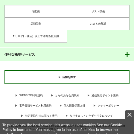
宅配便
ポスト投函
店頭受取
おまとめ配送
11,000円（税込）以上で送料当社負担
便利な機能/サービス
店舗を探す
WEBSITE利用規約
とらのあな会員規約
通信販売ポイント規約
電子書籍サービス利用規約
個人情報保護方針
クッキーポリシー
特定商取引法に基づく表示
なりすまし・いたずら注文について
To provide you the best service, this website uses cookies.See our Cookie
For Overseas customer, now you can ship your purchases by using purchases agent
Policy to learn more.You must agree to the use of cookies to browse the
services “AOCS”! Click {more…} for more information …
more