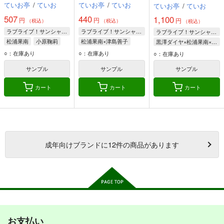
ていお亭
/
ていお
ていお亭
/
ていお
ていお亭
/
ていお
507
440
1,100
円
円
円
（税込）
（税込）
（税込）
ラブライブ！サンシャイン!!
ラブライブ！サンシャイン!!
ラブライブ！サンシャイン!!
松浦果南
小原鞠莉
松浦果南×津島善子
黒澤ダイヤ×松浦果南×小原鞠莉
渡辺曜
小原鞠莉
松浦果南
黒澤ダイヤ
小原鞠莉
○：在庫あり
○：在庫あり
○：在庫あり
津島善子
松浦果南
サンプル
サンプル
サンプル
カート
カート
カート
成年
向けブランドに
12
件の商品があります
お支払い