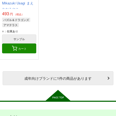
Mikazuki Usagi
まえ
おおみやこ
493
円
（税込）
パズル＆ドラゴンズ
アマテラス
アルラウネ
○：在庫あり
ティンニン
サンプル
カート
成年
向けブランドに
1
件の商品があります