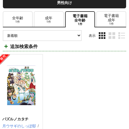
男性向け
電子書籍
電子書籍
全年齢
成年
成年
全年齢
1件
1件
1件
1件
表示
3カ
2カ
1カ
追加検索条件
ラ
ラ
ラ
ム
ム
ム
表
表
表
示
示
示
パズルノカタチ
月ウサギのしっぽ邸
/