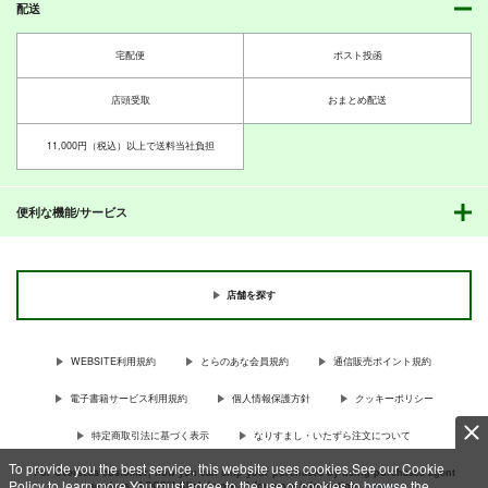
配送
宅配便
ポスト投函
店頭受取
おまとめ配送
11,000円（税込）以上で送料当社負担
便利な機能/サービス
店舗を探す
WEBSITE利用規約
とらのあな会員規約
通信販売ポイント規約
電子書籍サービス利用規約
個人情報保護方針
クッキーポリシー
特定商取引法に基づく表示
なりすまし・いたずら注文について
To provide you the best service, this website uses cookies.See our Cookie
For Overseas customer, now you can ship your purchases by using purchases agent
Policy to learn more.You must agree to the use of cookies to browse the
services “AOCS”! Click {more…} for more information …
more