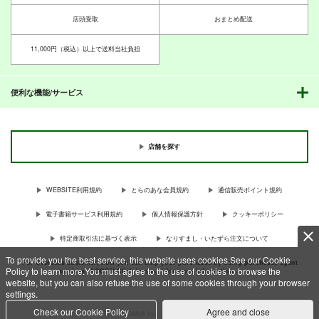
店頭受取
おまとめ配送
11,000円（税込）以上で送料当社負担
便利な機能/サービス
店舗を探す
WEBSITE利用規約
とらのあな会員規約
通信販売ポイント規約
電子書籍サービス利用規約
個人情報保護方針
クッキーポリシー
特定商取引法に基づく表示
なりすまし・いたずら注文について
To provide you the best service, this website uses cookies.See our Cookie
For Overseas customer, now you can ship your purchases by using purchases agent
Policy to learn more.You must agree to the use of cookies to browse the
services “AOCS”! Click {more…} for more information …
more
website, but you can also refuse the use of some cookies through your browser
settings.
Check our Cookie Policy
Agree and close
c TORANOANA Inc, All Rights Reserved.