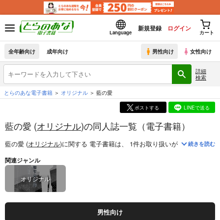
新規登録
ログイン
Language
カート
全年齢向け
成年向け
男性向け
女性向け
詳細
検索
とらのあな電子書籍
オリジナル
藍の愛
ポストする
LINEで送る
藍の愛 (
オリジナル
)の同人誌一覧（電子書籍）
藍の愛 (
オリジナル
)
に関する
電子書籍
は、
1
件お取り扱いがございます。
続きを読む
関連ジャンル
オリジナル
男性向け