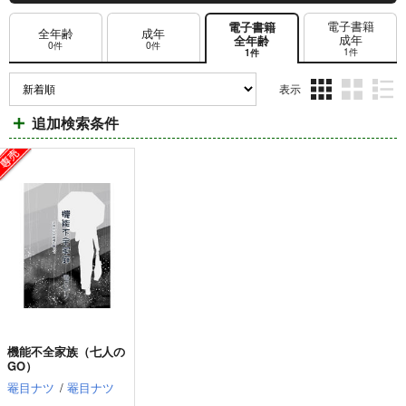
電子書籍
電子書籍
全年齢
成年
成年
全年齢
0件
0件
1件
1件
表示
3カ
2カ
1カ
追加検索条件
ラ
ラ
ラ
ム
ム
ム
表
表
表
示
示
示
機能不全家族（七人の
GO）
罨目ナツ
/
罨目ナツ