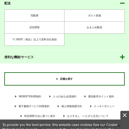
配送
宅配便
ポスト投函
店頭受取
おまとめ配送
11,000円（税込）以上で送料当社負担
便利な機能/サービス
店舗を探す
WEBSITE利用規約
とらのあな会員規約
通信販売ポイント規約
電子書籍サービス利用規約
個人情報保護方針
クッキーポリシー
特定商取引法に基づく表示
なりすまし・いたずら注文について
To provide you the best service, this website uses cookies.See our Cookie
For Overseas customer, now you can ship your purchases by using purchases agent