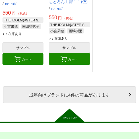
ちとろん工房！！(仮)
/
na-ru//
/
na-ru//
550
円
（税込）
550
円
（税込）
THE IDOLM@STER SHINY COLORS
THE IDOLM@STER SHINY COLORS
小宮果穂
園田智代子
小宮果穂
西城樹里
西城樹里
○：在庫あり
園田智代子
○：在庫あり
サンプル
サンプル
カート
カート
成年
向けブランドに
4
件の商品があります