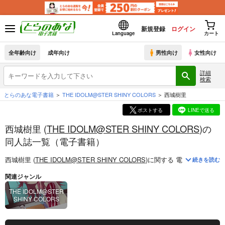
新規登録
ログイン
Language
カート
全年齢向け
成年向け
男性向け
女性向け
詳細
検索
とらのあな電子書籍
THE IDOLM@STER SHINY COLORS
西城樹里
ポストする
LINEで送る
西城樹里 (
THE IDOLM@STER SHINY COLORS
)の
同人誌一覧（電子書籍）
西城樹里 (
THE IDOLM@STER SHINY COLORS
)
に関する
電子書籍
は、
2
続きを読む
関連ジャンル
THE IDOLM@STER
SHINY COLORS