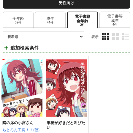
男性向け
電子書籍
電子書籍
全年齢
成年
成年
全年齢
32件
41件
4件
2件
表示
3カ
2カ
1カ
追加検索条件
ラ
ラ
ラ
ム
ム
ム
表
表
表
示
示
示
隣の席の小宮さん
果穂が好きだと叫びた
い
ちとろん工房！！(仮)