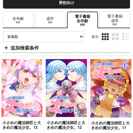
男性向け
電子書籍
電子書籍
全年齢
成年
成年
全年齢
4件
4件
8件
8件
表示
3カ
2カ
1カ
追加検索条件
ラ
ラ
ラ
ム
ム
ム
表
表
表
示
示
示
小さめの魔法師匠と大
小さめの魔法師匠と大
小さめの魔法師匠と大
きめの魔法少女。13
きめの魔法少女。12
きめの魔法少女。11