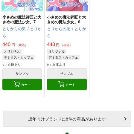
小さめの魔法師匠と大
小さめの魔法師匠と大
きめの魔法少女。7
きめの魔法少女。6
とりからの巣
/
とりか
とりからの巣
/
とりか
ら
ら
440
440
円
円
（税込）
（税込）
オリジナル
オリジナル
デミタス・カッフェ
デミタス・カッフェ
マフィン・フラガ
マフィン・フラガ
○：在庫あり
○：在庫あり
ハルナス・アイザラ
ハルナス・アイザラ
サンプル
サンプル
カート
カート
成年
向けブランドに
8
件の商品があります