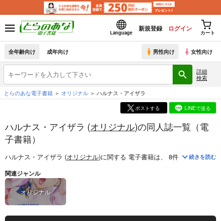
新規登録
ログイン
Language
カート
全年齢向け
成年向け
男性向け
女性向け
詳細
検索
とらのあな電子書籍
オリジナル
ハルナス・アイザラ
ポストする
LINEで送る
ハルナス・アイザラ (
オリジナル
)の同人誌一覧（電
子書籍）
ハルナス・アイザラ (
オリジナル
)
に関する
電子書籍
は、
8
件お取り扱いが
続きを読む
関連ジャンル
オリジナル