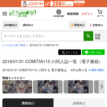
新規登録
ログイン
Language
カート
全年齢向け
成年向け
男性向け
女性向け
詳細
検索
とらのあな電子書籍
2016/01/31 COMITIA115
ポストする
LINEで送る
2016/01/31 COMITIA115 の同人誌一覧（電子書籍）
2016/01/31 COMITIA115
に関する
電子書籍
は、
4
件お取り扱いがござい
続きを読む
関連キャラクター
マカパイン
吉室道治
美作京
朽
男性向け
女性向け