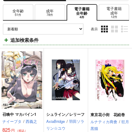
電子書籍
電子書籍
全年齢
成年
成年
全年齢
51件
78件
12件
4件
表示
3カ
2カ
1カ
追加検索条件
ラ
ラ
ラ
ム
ム
ム
表
表
表
示
示
示
召喚中 マカパイン1
シュライン／レリーフ
東京花小街 花絵巻
ナイーブタ
/
西義之
AxiaBridge
/
羽田ソラ
ルナティカ商會
/
狂月
リン☆ユウ
黒猫
825
円
（税込）