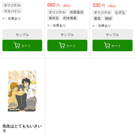
660
330
オリジナル
円
円
（税込）
（税込）
マカパイン
オリジナル
吉室道治
オリジナル
なずな
美作京
朽木青葉
○：在庫あり
蜜花
静緋
○：在庫あり
○：在庫あり
サンプル
サンプル
サンプル
カート
カート
カート
先生はとてもちいさい
５