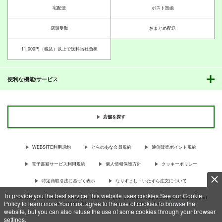
宅配便
ポスト投函
店頭受取
おまとめ配送
11,000円（税込）以上で送料当社負担
便利な機能/サービス
店舗を探す
WEBSITE利用規約
とらのあな会員規約
通信販売ポイント規約
電子書籍サービス利用規約
個人情報保護方針
クッキーポリシー
特定商取引法に基づく表示
なりすまし・いたずら注文について
To provide you the best service, this website uses cookies.See our Cookie
For Overseas customer, now you can ship your purchases by using purchases agent
Policy to learn more.You must agree to the use of cookies to browse the
services “AOCS”! Click {more…} for more information …
more
website, but you can also refuse the use of some cookies through your browser
settings.