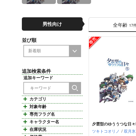
男性向け
全年齢
17
並び順
追加検索条件
追加キーワード
カテゴリ
対象年齢
専売フラグ名
キャラクター名
夕雲型のゆううつな日々
在庫状況
ツキトコオリノ
/
双月氷