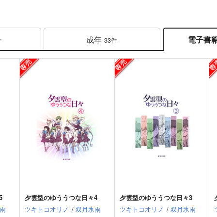
成年
電子書
件
33件
5
夕雲型のゆううつな日々4
夕雲型のゆううつな日々3
雨
ツキトコオリノ
/
双月氷雨
ツキトコオリノ
/
双月氷雨