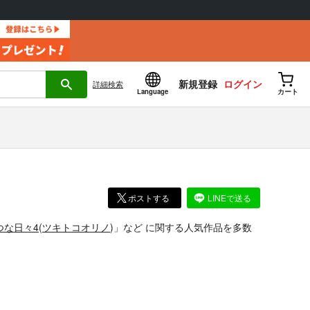
新規登録
ログイン
詳細
検索
Language
カート
ポストする
LINEで送る
つな日々4
(
ツキトコオリノ
)」
など
に関する人気作品を多数