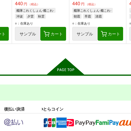
440
440
円
円
（税込）
（税込）
艦隊これくしょん-艦これ-
艦隊これくしょん-艦これ-
沖波
夕雲
秋雲
朝霜
早霜
清霜
○：在庫あり
○：在庫あり
ート
サンプル
カート
サンプル
カート
後払い決済
とらコイン