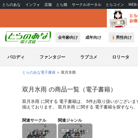
とらのあな
インフォ
店舗
とら婚
サークルポータル
とらコイン
WE
全年齢向け
成年向け
男性向け
パロディ
ファンタジー
ラブコメ
ロリータ
とらのあな電子書籍
双月氷雨
双月氷雨 の商品一覧（電子書籍）
双月氷雨
に関する
電子書籍
は、
5
件お取り扱いがございま
揃えております。
双月氷雨
に関する
電子書籍
を探すなら、
関連サークル
関連ジャンル
艦隊これくしょ
ツキトコオリノ
ん-艦これ-