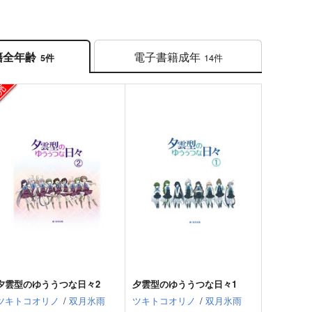
電子書籍
成年
籍
全年齢
14件
5件
夕雲型のゆううつな日々2
夕雲型のゆううつな日々1
ツキトコオリノ
/
双月氷雨
ツキトコオリノ
/
双月氷雨