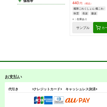
価格帯
440
円
（税込）
艦隊これくしょん-艦これ-
秋雲
長波
藤波
○：在庫あり
サンプル
カ
お支払い
代引き
クレジットカード
キャッシュレス決済