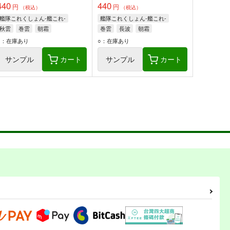
440
440
円
円
（税込）
（税込）
艦隊これくしょん-艦これ-
艦隊これくしょん-艦これ-
秋雲
巻雲
朝霜
巻雲
長波
朝霜
○：在庫あり
○：在庫あり
サンプル
カート
サンプル
カート