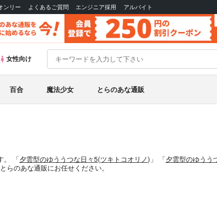
Bオンリー
よくあるご質問
エンジニア採用
アルバイト
女性向け
百合
魔法少女
とらのあな通販
す。
「
夕雲型のゆううつな日々5
(
ツキトコオリノ
)」
「
夕雲型のゆうう
とらのあな通販にお任せください。