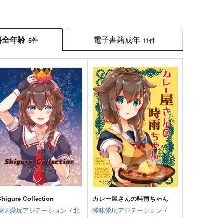
電子書籍
成年
籍
全年齢
11件
5件
Shigure Collection
カレー屋さんの時雨ちゃん
曖昧愛玩アジテーション
/
北
曖昧愛玩アジテーション
/