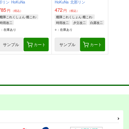
那リン
HoKuNa
HoKuNa
北那リン
785
472
円
円
（税込）
（税込）
艦隊これくしょん-艦これ-
艦隊これくしょん-艦これ-
時雨改二
時雨改二
夕立改二
白露改二
○：在庫あり
○：在庫あり
サンプル
カート
サンプル
カート