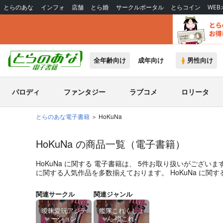
とらのあな
インフォ
店舗
とら婚
サークルポータル
とらコイン
WE
全年齢向け
成年向け
男性向け
パロディ
ファンタジー
ラブコメ
ロリータ
とらのあな電子書籍
HoKuNa
HoKuNa の商品一覧（電子書籍）
HoKuNa
に関する
電子書籍
は、
5
件お取り扱いがございま
に関する人気作品を多数揃えております。
HoKuNa
に関す
関連サークル
関連ジャンル
曖昧愛玩アジテ
艦隊これくしょ
ーション
ん-艦これ-