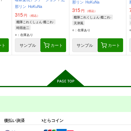
那リン
HoKuNa
那リン
HoKuNa
315
円
（税込）
315
円
（税込）
艦隊これくしょん-艦これ-
艦隊これくしょん-艦これ-
天津風
時雨改二
○：在庫あり
○：在庫あり
ート
サンプル
カート
サンプル
カート
後払い決済
とらコイン