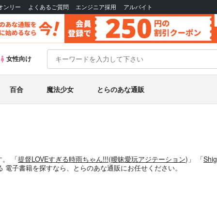
Bオンリー
よくあるご質問
エンジニア採用
アルバイト
女性向け
百合
魔法少女
とらのあな通販
す。
「
提督LOVEすぎる時雨ちゃん!!!
(
曖昧愛玩アジテーション
)」
「
Shi
る
電子書籍
を探すなら、とらのあな通販にお任せください。