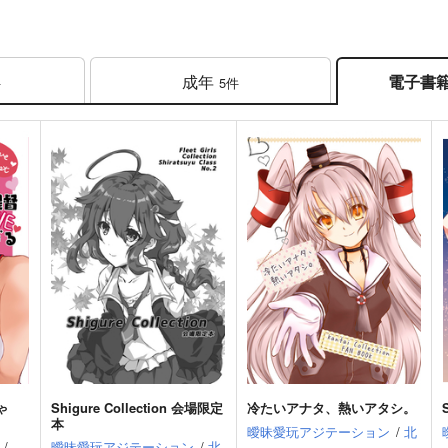
成年
電子書
件
5件
ゃ
Shigure Collection 会場限定
冷たいアナタ、熱いアタシ。
本
曖昧愛玩アジテーション
/
北
/
曖昧愛玩アジテーション
/
北