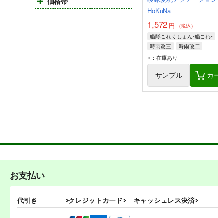
価格帯
HoKuNa
1,572
円
（税込）
艦隊これくしょん-艦これ-
時雨改三
時雨改二
○：在庫あり
サンプル
カ
お支払い
代引き
クレジットカード
キャッシュレス決済