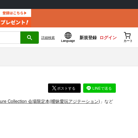
新規登録
ログイン
詳細
検索
Language
カート
ポストする
LINEで送る
gure Collection 会場限定本
(
曖昧愛玩アジテーション
)」
など