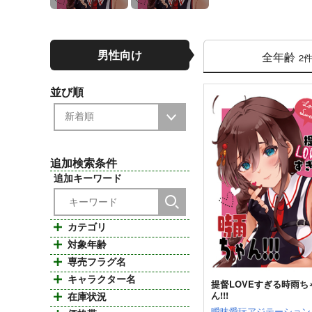
男性向け
全年齢
2
並び順
追加検索条件
追加キーワード
カテゴリ
対象年齢
専売フラグ名
キャラクター名
提督LOVEすぎる時雨ち
ん!!!
在庫状況
曖昧愛玩アジテーション